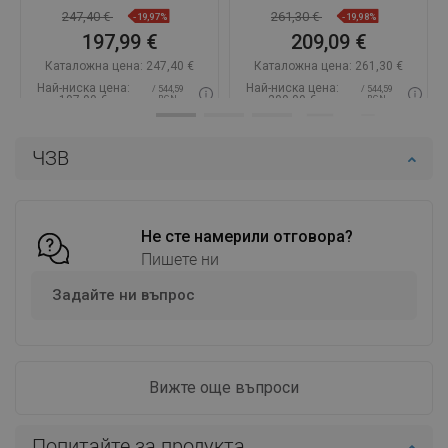
01-00
247,40 €
261,30 €
-19,97%
-19,98%
197,99 €
209,09 €
Каталожна цена:
247,40 €
Каталожна цена:
261,30 €
Най-ниска цена:
Най-ниска цена:
/ 544,59
/ 544,59
197,99 €
209,09 €
BGN
BGN
Наличност:
В наличност
Наличност:
В наличност
ЧЗВ
Добави в количката
Добави в количката
Сравнете
favorite_border
Любима
Сравнете
favorite_border
Любима
Не сте намерили отговора?
Пишете ни
Задайте ни въпрос
Вижте още въпроси
Попитайте за продукта