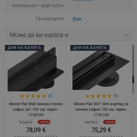
безопасност - рафт Kioto+
Производител
Виж
Може да ви хареса и
ДНИ НА БАНЯТА
ДНИ НА БАНЯТА
(9)
(6)
Mexen Flat Wall линеен стенен
Mexen Flat 360° Slim въртящ се
сифон 2в1 100 см, черен -
линеен сифон 100 см, черен -
1730100
1741100
97,60 €
94,10 €
-19,99%
-19,99%
78,09 €
75,29 €