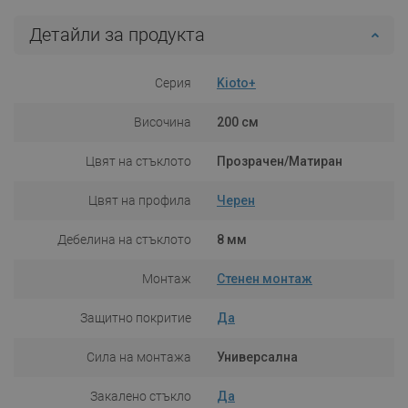
Детайли за продукта
Серия
Kioto+
Височина
200 см
Цвят на стъклото
Прозрачен/Матиран
Цвят на профила
Черен
Дебелина на стъклото
8 мм
Монтаж
Стенен монтаж
Защитно покритие
Да
Сила на монтажа
Универсална
Закалено стъкло
Да