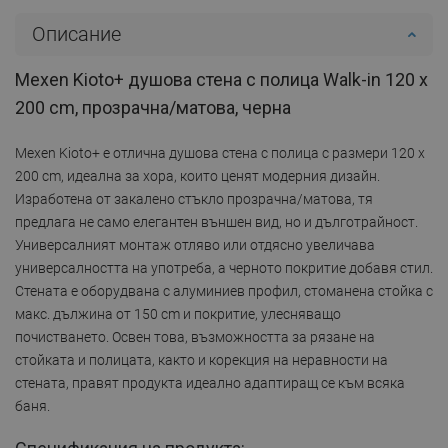
Описание
Mexen Kioto+ душова стена с полица Walk-in 120 x
200 cm, прозрачна/матова, черна
Mexen Kioto+ е отлична душова стена с полица с размери 120 x
200 cm, идеална за хора, които ценят модерния дизайн.
Изработена от закалено стъкло прозрачна/матова, тя
предлага не само елегантен външен вид, но и дълготрайност.
Универсалният монтаж отляво или отдясно увеличава
универсалността на употреба, а черното покритие добавя стил.
Стената е оборудвана с алуминиев профил, стоманена стойка с
макс. дължина от 150 cm и покритие, улесняващо
почистването. Освен това, възможността за рязане на
стойката и полицата, както и корекция на неравности на
стената, правят продукта идеално адаптиращ се към всяка
баня.