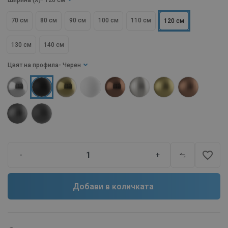
Ширина (X)
- 120 см
70 см
80 см
90 см
100 см
110 см
120 см
130 см
140 см
Цвят на профила
- Черен
favorite_border
-
+
Добави в количката