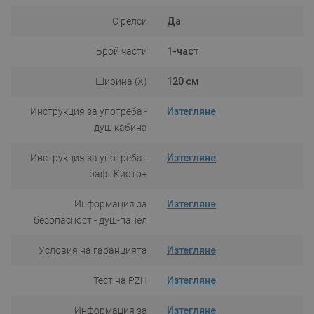
С релси
Да
Брой части
1-част
Ширина (X)
120 см
Инструкция за употреба -
Изтегляне
душ кабина
Инструкция за употреба -
Изтегляне
рафт Киото+
Информация за
Изтегляне
безопасност - душ-панел
Условия на гаранцията
Изтегляне
Тест на PZH
Изтегляне
Информация за
Изтегляне