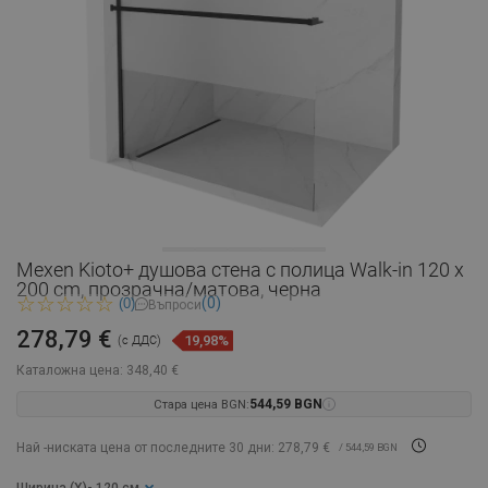
Mexen Kioto+ душова стена с полица Walk-in 120 x
200 cm, прозрачна/матова, черна
(0)
(0)
Въпроси
278,79 €
19,98%
(с ДДС)
Каталожна цена:
348,40 €
Стара цена BGN:
544,59 BGN
Най -ниската цена от последните 30 дни: 278,79 €
/ 544,59 BGN