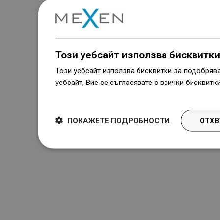
Този уебсайт използва бисквитки
Този уебсайт използва бисквитки за подобряв
уебсайт, Вие се съгласявате с всички бисквитк
Dowiedz się więcej
ПОКАЖЕТЕ ПОДРОБНОСТИ
ОТХВ