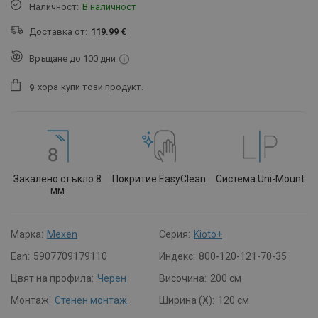
Наличност:
В наличност
Доставка от:
119.99 €
Връщане до 100 дни
хора
купи този продукт.
9
Закалено стъкло 8
Покритие EasyClean
Система Uni-Mount
мм
Марка:
Mexen
Серия:
Kioto+
Ean:
5907709179110
Индекс:
800-120-121-70-35
Цвят на профила:
Черен
Височина:
200 см
Монтаж:
Стенен монтаж
Ширина (X):
120 см