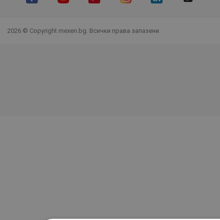
Facebook
YouTube
Pinterest
Instagram Feed
LinkedIn
TikTok
2026 © Copyright mexen.bg. Всички права запазени.