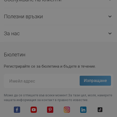
Полезни връзки

За нас

Бюлетин
Регистрирайте се за бюлетина и бъдете в течение.
Може да се отпишете във всеки момент.За тази цел, моля, намерете
нашата информация за контакт в правното известие.
Facebook
YouTube
Pinterest
Instagram Feed
LinkedIn
TikTok