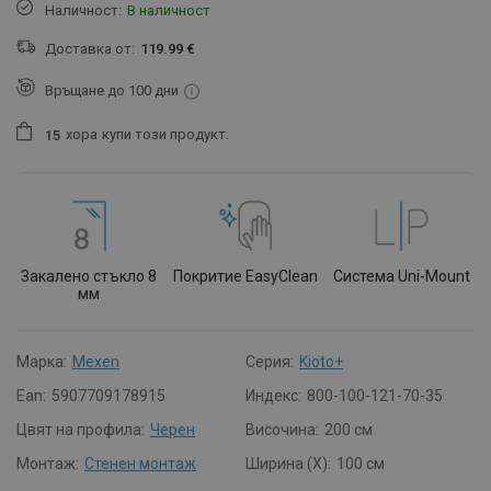
Наличност:
В наличност
Доставка от:
119.99 €
Връщане до 100 дни
хора
купи този продукт.
1
5
Закалено стъкло 8
Покритие EasyClean
Система Uni-Mount
мм
Марка:
Mexen
Серия:
Kioto+
Ean:
5907709178915
Индекс:
800-100-121-70-35
Цвят на профила:
Черен
Височина:
200 см
Монтаж:
Стенен монтаж
Ширина (X):
100 см