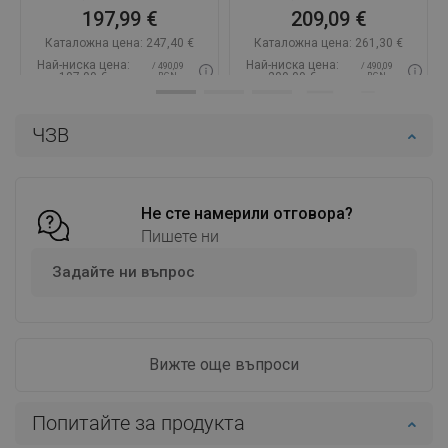
197,99 €
209,09 €
Каталожна цена:
247,40 €
Каталожна цена:
261,30 €
Най-ниска цена:
Най-ниска цена:
/ 490,09
/ 490,09
197,99 €
209,09 €
BGN
BGN
Наличност:
В наличност
Наличност:
В наличност
ЧЗВ
Добави в количката
Добави в количката
Сравнете
favorite_border
Любима
Сравнете
favorite_border
Любима
Не сте намерили отговора?
Пишете ни
Задайте ни въпрос
Вижте още въпроси
Попитайте за продукта