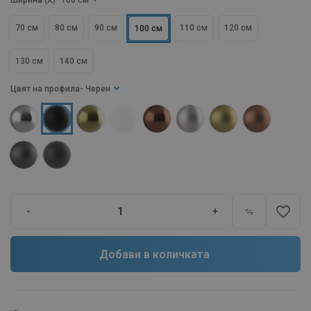
Ширина (X)
- 100 см
70 см
80 см
90 см
110 см
120 см
100 см
130 см
140 см
Цвят на профила
- Черен
favorite_border
-
+
Добави в количката