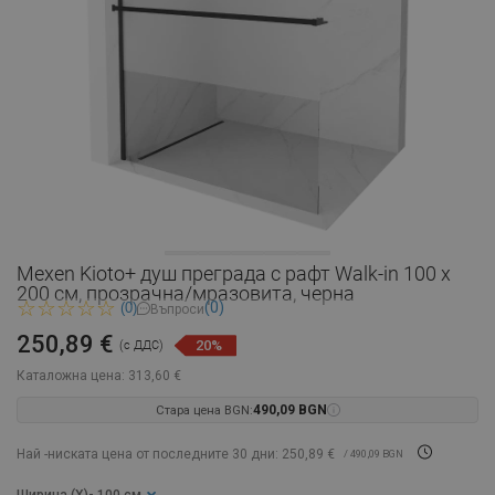
Mexen Kioto+ душ преграда с рафт Walk-in 100 x
200 см, прозрачна/мразовита, черна
(0)
(0)
Въпроси
250,89 €
20%
(с ДДС)
Каталожна цена:
313,60 €
Стара цена BGN:
490,09 BGN
Най -ниската цена от последните 30 дни: 250,89 €
/ 490,09 BGN