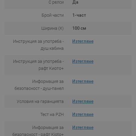
С релси
Да
Брой части
1-част
Ширина (X)
100 см
Инструкция за употреба -
Изтегляне
душ кабина
Инструкция за употреба -
Изтегляне
рафт Киото+
Информация за
Изтегляне
безопасност - душ-панел
Условия на гаранцията
Изтегляне
Тест на PZH
Изтегляне
Информация за
Изтегляне
безопасност - рафт Kioto+