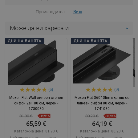
Производител
Виж
Може да ви хареса и
ДНИ НА БАНЯТА
ДНИ НА БАНЯТА
(6)
(9)
Mexen Flat Wall линеен стенен
Mexen Flat 360° Slim въртящ се
сифон 2в1 80 см, черен -
линеен сифон 80 см, черен -
1730080
1741080
81,90 €
80,20 €
-19,91%
-19,96%
65,59 €
64,19 €
Каталожна цена:
81,90 €
Каталожна цена:
80,20 €
Най-ниска цена:
Най-ниска цена: