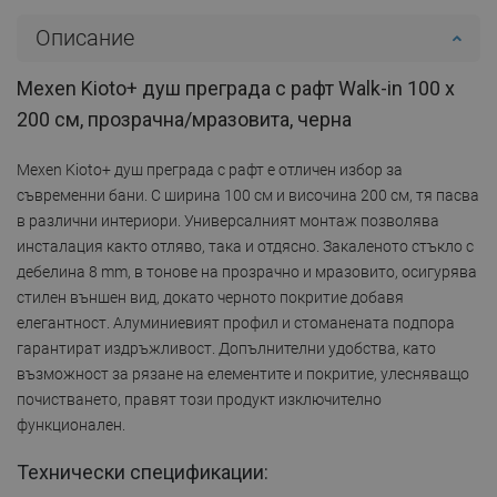
Описание
Mexen Kioto+ душ преграда с рафт Walk-in 100 x
200 см, прозрачна/мразовита, черна
Mexen Kioto+ душ преграда с рафт е отличен избор за
съвременни бани. С ширина 100 см и височина 200 см, тя пасва
в различни интериори. Универсалният монтаж позволява
инсталация както отляво, така и отдясно. Закаленото стъкло с
дебелина 8 mm, в тонове на прозрачно и мразовито, осигурява
стилен външен вид, докато черното покритие добавя
елегантност. Алуминиевият профил и стоманената подпора
гарантират издръжливост. Допълнителни удобства, като
възможност за рязане на елементите и покритие, улесняващо
почистването, правят този продукт изключително
функционален.
Технически спецификации: