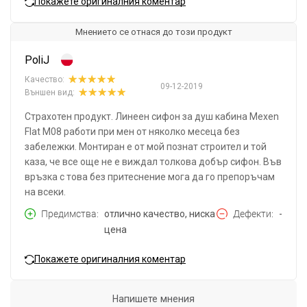
Покажете оригиналния коментар
Мнението се отнася до този продукт
PoliJ
Качество:
09-12-2019
Външен вид:
Страхотен продукт. Линеен сифон за душ кабина Mexen
Flat M08 работи при мен от няколко месеца без
забележки. Монтиран е от мой познат строител и той
каза, че все още не е виждал толкова добър сифон. Във
връзка с това без притеснение мога да го препоръчам
на всеки.
Предимства
отлично качество, ниска
Дефекти
-
цена
Покажете оригиналния коментар
Напишете мнения