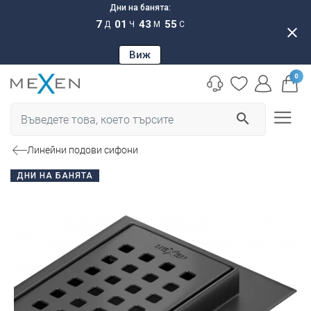
Дни на банята:
7
01
43
54
Д
Ч
М
С
close
Виж
0
search
Линейни подови сифони
ДНИ НА БАНЯТА