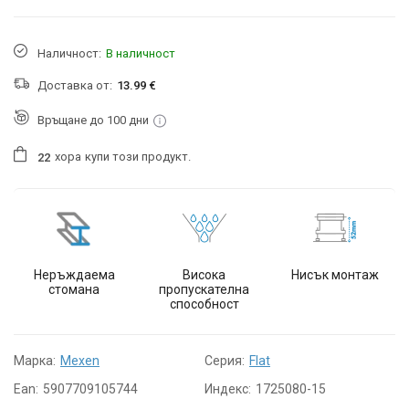
Наличност:
В наличност
Доставка от:
13.99 €
Връщане до 100 дни
хора
купи този продукт.
2
2
Неръждаема
Висока
Нисък монтаж
стомана
пропускателна
способност
Марка:
Mexen
Серия:
Flat
Ean:
5907709105744
Индекс:
1725080-15