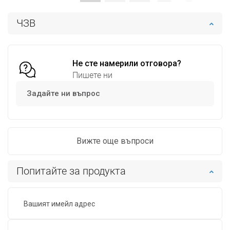
Наличност:
В наличност
Наличност:
В наличност
ЧЗВ
Добави в количката
Добави в количката
Сравнете
favorite_border
Любима
Сравнете
favorite_border
Любима
Не сте намерили отговора?
Пишете ни
Задайте ни въпрос
Вижте още въпроси
Попитайте за продукта