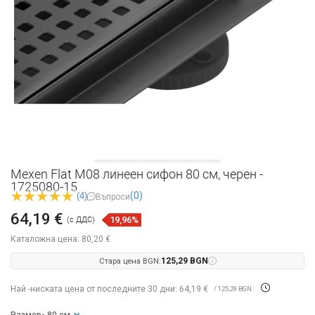
Mexen Flat M08 линеен сифон 80 см, черен -
1725080-15
(0)
(4)
Въпроси
64,19 €
19,96%
(с ДДС)
Каталожна цена:
80,20 €
Стара цена BGN:
125,29 BGN
Най -ниската цена от последните 30 дни: 64,19 €
/ 125,29 BGN