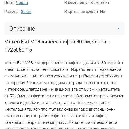
Цвят:
Черен
В комплекта:
Комплект
Размер:
80 см
Въртящ се сифон:
Не
Описание
Mexen Flat M08 линеен сифон 80 см, черен -
1725080-15
Mexen Flat M08 е модерен линеен сифон с дължина 80 см, който
идеално се вписва във всяка баня. Изработен от неръждаема
стомана AISI 304, той осигурява дълготрайност и устойчивост
на корозия. Черният матов дизайн придава елегантност на
интериора. Благодарение на ширината от 80 см и капацитета
от 50 л/мин, е ефективен и практичен. Системата с регулируеми
крачета и дълбочината на монтажа от 52 мм улесняват
инсталацията. Комплектът включва капак с дистанционни
амортисьори, отстраняем филтър за примеси и сифон,
задържащ неприятните миризми. Каналът за отвеждане на
вода и уплътнителният маншет допълнително повишават