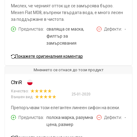
Мислех, че черният отток ще се замърсява бързо.
Mexen Flat M08, въпреки твърдата вода, е много лесен
за поддържане в чистота.
Предимства
сваляща се маска,
Дефекти
-
филтър за
замърсявания
Покажете оригиналния коментар
Мнението се отнася до този продукт
ChriR
Качество:
25-01-2020
Външен вид:
Препоръчвам този елегантен линеен сифон на всеки.
Предимства
полска марка, разумна
Дефекти
-
цена, размер