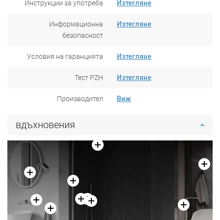
Инструкции за употреба
Изтегляне
Информационна
Изтегляне
безопасност
Условия на гаранцията
Изтегляне
Тест PZH
Изтегляне
Производител
Виж
вдъхновения