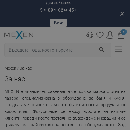
Дни на банята:
5
09
02
44
Д
Ч
М
С
close
Виж
0
search
Mexen
За нас
За нас
MEXEN е динамично развиваща се полска марка с опит на
пазара, специализирана в оборудване за баня и кухня.
Предлагаме широка гама от функционални продукти от
висок клас. Фокусираме се върху нуждите на нашите
клиенти, поради което постоянно въвеждаме иновации и се
грижим за най-високо качество на обслужването. Зад