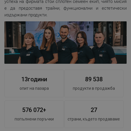
успеха на фирмата стои сплотен семеен екип, чиято мисия
е да предоставя трайни, функционални и естетически
издържани продукти.
1
3
години
8
9
5
3
8
опит на пазара
продукти в продажба
5
7
6
0
7
2
+
2
7
попълнени поръчки
страни, където продаваме