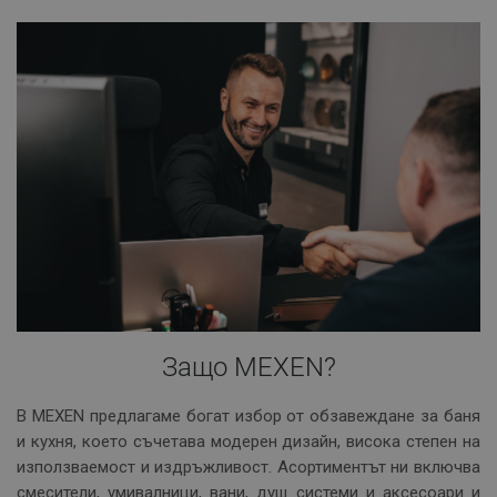
Защо MEXEN?
В MEXEN предлагаме богат избор от обзавеждане за баня
и кухня, което съчетава модерен дизайн, висока степен на
използваемост и издръжливост. Асортиментът ни включва
смесители, умивалници, вани, душ системи и аксесоари и