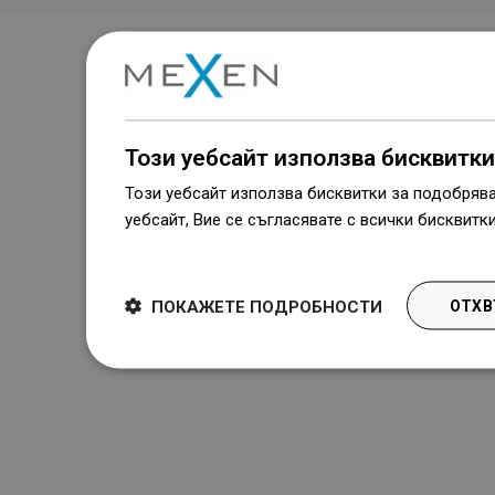
Този уебсайт използва бисквитки
Този уебсайт използва бисквитки за подобряв
уебсайт, Вие се съгласявате с всички бисквитк
Dowiedz się więcej
ПОКАЖЕТЕ ПОДРОБНОСТИ
ОТХВ