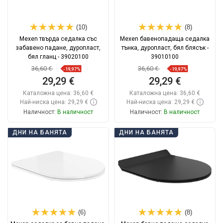
(10)
(8)
Mexen твърда седалка със
Mexen бавенопадаща седалка
забавено падане, дуропласт,
тънка, дуропласт, бял блясък -
бял гланц - 39020100
39010100
36,60 €
36,60 €
-19,97%
-19,97%
29,29 €
29,29 €
Каталожна цена:
36,60 €
Каталожна цена:
36,60 €
Най-ниска цена: 29,29 €
Най-ниска цена: 29,29 €
Наличност:
В наличност
Наличност:
В наличност
Добави в количката
Добави в количката
ДНИ НА БАНЯТА
ДНИ НА БАНЯТА
Сравнете
favorite_border
Любима
Сравнете
favorite_border
Любима
(6)
(8)