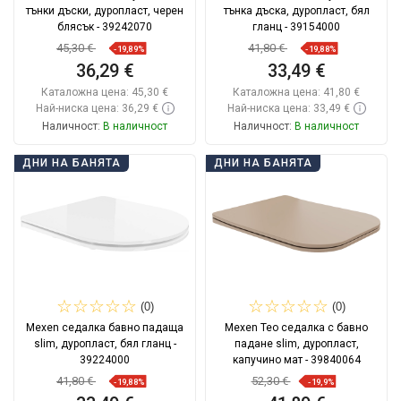
тънки дъски, дуропласт, черен
тънка дъска, дуропласт, бял
блясък - 39242070
гланц - 39154000
45,30 €
41,80 €
-19,89%
-19,88%
36,29 €
33,49 €
Каталожна цена:
45,30 €
Каталожна цена:
41,80 €
Най-ниска цена: 36,29 €
Най-ниска цена: 33,49 €
Наличност:
В наличност
Наличност:
В наличност
Добави в количката
Добави в количката
ДНИ НА БАНЯТА
ДНИ НА БАНЯТА
Сравнете
favorite_border
Любима
Сравнете
favorite_border
Любима
(0)
(0)
Mexen седалка бавно падаща
Mexen Teo седалка с бавно
slim, дуропласт, бял гланц -
падане slim, дуропласт,
39224000
капучино мат - 39840064
41,80 €
52,30 €
-19,88%
-19,9%