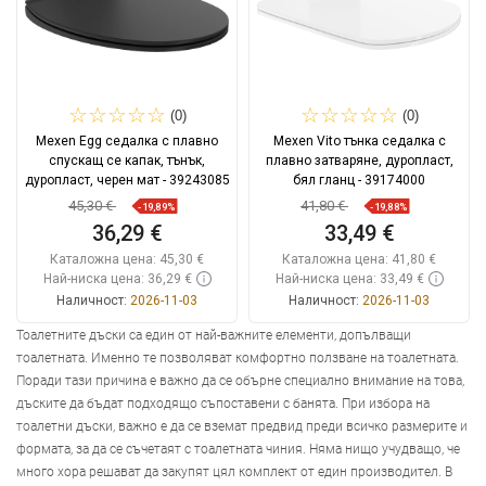
(0)
(0)
Mexen Egg седалка с плавно
Mexen Vito тънка седалка с
спускащ се капак, тънък,
плавно затваряне, дуропласт,
дуропласт, черен мат - 39243085
бял гланц - 39174000
45,30 €
41,80 €
-19,89%
-19,88%
36,29 €
33,49 €
Каталожна цена:
45,30 €
Каталожна цена:
41,80 €
Най-ниска цена: 36,29 €
Най-ниска цена: 33,49 €
Наличност:
2026-11-03
Наличност:
2026-11-03
Тоалетните дъски са един от най-важните елементи, допълващи
Добави в количката
Добави в количката
тоалетната. Именно те позволяват комфортно ползване на тоалетната.
Поради тази причина е важно да се обърне специално внимание на това,
Сравнете
favorite_border
Любима
Сравнете
favorite_border
Любима
дъските да бъдат подходящо съпоставени с банята. При избора на
тоалетни дъски, важно е да се вземат предвид преди всичко размерите и
формата, за да се съчетаят с тоалетната чиния. Няма нищо учудващо, че
много хора решават да закупят цял комплект от един производител. В