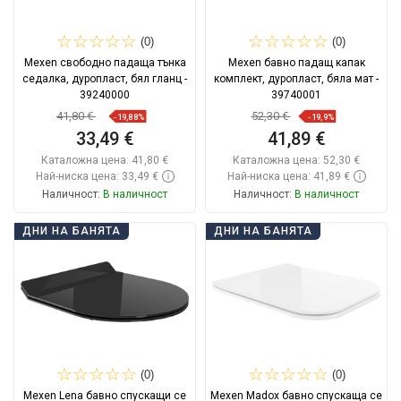
(0)
(0)
Mexen свободно падаща тънка
Mexen бавно падащ капак
седалка, дуропласт, бял гланц -
комплект, дуропласт, бяла мат -
39240000
39740001
41,80 €
52,30 €
-19,88%
-19,9%
33,49 €
41,89 €
Каталожна цена:
41,80 €
Каталожна цена:
52,30 €
Най-ниска цена: 33,49 €
Най-ниска цена: 41,89 €
Наличност:
В наличност
Наличност:
В наличност
Добави в количката
Добави в количката
ДНИ НА БАНЯТА
ДНИ НА БАНЯТА
Сравнете
favorite_border
Любима
Сравнете
favorite_border
Любима
(0)
(0)
Mexen Lena бавно спускащи се
Mexen Madox бавно спускаща се