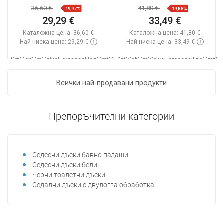
36,60 €
41,80 €
-19,97%
-19,88%
29,29 €
33,49 €
Каталожна цена:
36,60 €
Каталожна цена:
41,80 €
Най-ниска цена: 29,29 €
Най-ниска цена: 33,49 €
_LSCESI-
{"pt":"ch","m":"pixel_crossselling","mt":"hookDisplayProductAvailabilityEsi","mp":
{"pt":"ch","m":"pixel_crossselling","mt"
START_
Наличност:
В наличност
Нал
Всички най-продавани продукти
_LSCESIEND_
Добави в количката
Добави в количката
Препоръчителни категории
Сравнете
favorite_border
Любима
Сравнете
favorite_border
Любима
Седесни дъски бавно падащи
Седесни дъски бели
Черни тоалетни дъски
Седални дъски с двулогла обработка