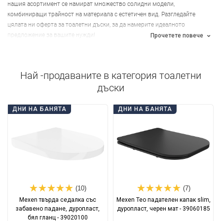
нашия асортимент се намират множество солидни модели,
комбиниращи трайност на материала с естетичен вид. Разгледайте
цялата ни оферта за тоалетни дъски, за да намерите идеалното
предложение за вашите нужди!
Прочетете повече
Най -продаваните в категория
тоалетни
дъски
ДНИ НА БАНЯТА
ДНИ НА БАНЯТА
(10)
(7)
Mexen твърда седалка със
Mexen Teo падателен капак slim,
забавено падане, дуропласт,
дуропласт, черен мат - 39060185
бял гланц - 39020100