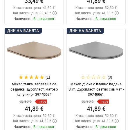
33,49 €
41,89 €
Каталожна цена:
41,80 €
Каталожна цена:
52,30 €
Най-ниска цена: 33,49 €
Най-ниска цена: 41,89 €
Наличност:
В наличност
Наличност:
В наличност
Добави в количката
Добави в количката
ДНИ НА БАНЯТА
ДНИ НА БАНЯТА
Сравнете
favorite_border
Любима
Сравнете
favorite_border
Любима
(1)
(0)
Mexen тънка, забавяща се
Mexen дъска с плавно падане
седалка, дуропласт, матово
Slim, дуропласт, светло сив мат -
капучино - 39740064
39740061
52,30 €
52,30 €
-19,9%
-19,9%
41,89 €
41,89 €
Каталожна цена:
52,30 €
Каталожна цена:
52,30 €
Най-ниска цена: 41,89 €
Най-ниска цена: 41,89 €
Наличност:
В наличност
Наличност:
В наличност