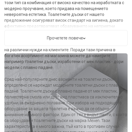
този тип са комбинация от високо качество на изработката с
модерно проучване, което придава на помещението
невероятна естетика. Тоалетните дъски от нашето
предложение осигуряват висок стандарт на хигиена, докато
ефективно предотвратяват образуването на неприятни
миризми. В зависимост от индивидуалните нужди можете да
избирате измежду много предложения, тъй като тоалетните
Прочетете повече
дъски на марка Mexen са проектирани така, че да отговарят
на различни нужди на клиентите. Поради тази причина в
богатия асортимент на магазина можете да намерите
например тоалетни дъски, изработени от мек пластик - дори
модели с плавно падане.
Сред най-популярните днес варианти на тоалетни дъски
определено се нареждат модерните тоалетни дъски с плавно
падане. Тоалетните дъски с плавно падане от мек пластик,
полиестерна смола или друг вид пластмаса са изключително
удобни за ежедневно ползване. При избора на подходящото
оборудване за вашата тоалетна е важно да се обърне
внимание на много фактори. Един от тях е видът панти, с които
са оборудвани тоалетните дъски на марка Mexen. Тази
характеристика е много важна, тъй като в противен случай