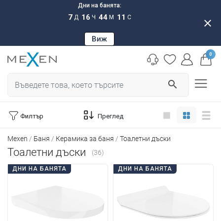
Дни на банята:
7
16
44
10
Д
Ч
М
С
close
Виж
0
search
Филтър
Преглед
Mexen
Баня
Керамика за баня
Тоалетни дъски
Тоалетни дъски
(36)
ДНИ НА БАНЯТА
ДНИ НА БАНЯТА