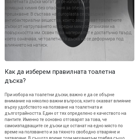
тоалетната дъска могат да се използват всички видове
домашна химия без опасения за обезцветяване или
прецакване. В състава на duroplasta се съдържат
антибактериални вещества, които защитават тоалетните
дъски от натрупването на вредни микроорганизми на
повърхността им. Освен това материалът е достатъчно твърд,
което означава, че тоалетната дъска не се деформира под
влиянието на натиск.
Как да изберем правилната тоалетна
дъска?
При избора на тоалетни дъски, важно е да се обърне
внимание на няколко важни въпроса, които оказват влияние
върху удобството на ползване на тоалетната и
дълготрайността. Един от тях определено е качеството на
пантите. Именно те основно отговарят за това, че
самоизпадващите се дъски ще останат на едно място по
време на ползването и за тяхното свободно отваряне и
затваряне. В същото време този механизъм трябва също