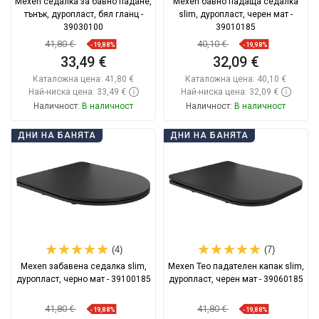
Mexen седалка за бавно падане,
Mexen бавно падаща седалка
тънък, дуропласт, бял гланц -
slim, дуропласт, черен мат -
39030100
39010185
41,80 €
40,10 €
-19,88%
-19,98%
33,49 €
32,09 €
Каталожна цена:
41,80 €
Каталожна цена:
40,10 €
Най-ниска цена: 33,49 €
Най-ниска цена: 32,09 €
Наличност:
В наличност
Наличност:
В наличност
Добави в количката
Добави в количката
ДНИ НА БАНЯТА
ДНИ НА БАНЯТА
Сравнете
favorite_border
Любима
Сравнете
favorite_border
Любима
(4)
(7)
Mexen забавена седалка slim,
Mexen Teo падателен капак slim,
дуропласт, черно мат - 39100185
дуропласт, черен мат - 39060185
41,80 €
41,80 €
-19,88%
-19,88%