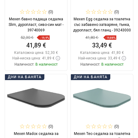
(0)
(0)
Mexen бавно падаща седалка
Mexen Egg седалка за тоалетна
Slim, дуропласт, сиво-син мат -
със забавено затваряне, тънка,
39740069
дуропласт, бял гланц - 39243000
52,30 €
41,80 €
-19,9%
-19,88%
41,89 €
33,49 €
Каталожна цена:
52,30 €
Каталожна цена:
41,80 €
Най-ниска цена: 41,89 €
Най-ниска цена: 33,49 €
Наличност:
В наличност
Наличност:
В наличност
Добави в количката
Добави в количката
ДНИ НА БАНЯТА
ДНИ НА БАНЯТА
Сравнете
favorite_border
Любима
Сравнете
favorite_border
Любима
(0)
(0)
Mexen Madox седалка за
Mexen Teo седалка за тоалетна