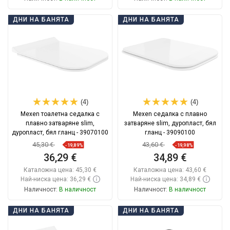
Добави в количката
Добави в количката
ДНИ НА БАНЯТА
ДНИ НА БАНЯТА
Сравнете
favorite_border
Любима
Сравнете
favorite_border
Любима
(4)
(4)
Mexen тоалетна седалка с
Mexen седалка с плавно
плавно затваряне slim,
затваряне slim, дуропласт, бял
дуропласт, бял гланц - 39070100
гланц - 39090100
45,30 €
43,60 €
-19,89%
-19,98%
36,29 €
34,89 €
Каталожна цена:
45,30 €
Каталожна цена:
43,60 €
Най-ниска цена: 36,29 €
Най-ниска цена: 34,89 €
Наличност:
В наличност
Наличност:
В наличност
Добави в количката
Добави в количката
ДНИ НА БАНЯТА
ДНИ НА БАНЯТА
Сравнете
favorite_border
Любима
Сравнете
favorite_border
Любима