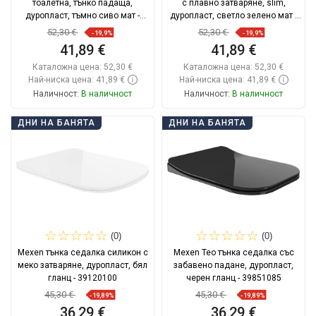
тоалетна, тънко падаща,
с плавно затваряне, slim,
дуропласт, тъмно сиво мат -
дуропласт, светло зелено мат -
39154061
39840048
52,30 €
52,30 €
-19,9%
-19,9%
41,89 €
41,89 €
Каталожна цена:
52,30 €
Каталожна цена:
52,30 €
Най-ниска цена: 41,89 €
Най-ниска цена: 41,89 €
Наличност:
В наличност
Наличност:
В наличност
Добави в количката
Добави в количката
ДНИ НА БАНЯТА
ДНИ НА БАНЯТА
Сравнете
favorite_border
Любима
Сравнете
favorite_border
Любима
(0)
(0)
Mexen тънка седалка силикон с
Mexen Teo тънка седалка със
меко затваряне, дуропласт, бял
забавено падане, дуропласт,
гланц - 39120100
черен гланц - 39851085
45,30 €
45,30 €
-19,89%
-19,89%
36,29 €
36,29 €