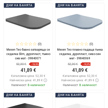
Добави в количката
Добави в количката
ДНИ НА БАНЯТА
ДНИ НА БАНЯТА
Сравнете
favorite_border
Любима
Сравнете
favorite_border
Любима
(0)
(0)
Mexen Teo бавно затваряща се
Mexen Teo плавно падаща тънка
седалка Slim, дуропласт, тъмно
седалка, дуропласт, сиво-син
сив мат - 39840071
мат - 39840069
52,30 €
52,30 €
-19,9%
-19,9%
41,89 €
41,89 €
Каталожна цена:
52,30 €
Каталожна цена:
52,30 €
Най-ниска цена: 41,89 €
Най-ниска цена: 41,89 €
Наличност:
В наличност
Наличност:
В наличност
Добави в количката
Добави в количката
ДНИ НА БАНЯТА
ДНИ НА БАНЯТА
Сравнете
favorite_border
Любима
Сравнете
favorite_border
Любима