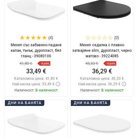
(4)
(0)
Mexen със забавено падане
Mexen седалка с плавно
капак, тънък, дуропласт, бял
затваряне slim, дуропласт, черно
гланц - 39080100
матово - 39224085
41,80 €
45,30 €
-19,88%
-19,89%
33,49 €
36,29 €
Каталожна цена:
41,80 €
Каталожна цена:
45,30 €
Най-ниска цена: 33,49 €
Най-ниска цена: 36,29 €
Наличност:
В наличност
Наличност:
В наличност
Добави в количката
Добави в количката
ДНИ НА БАНЯТА
ДНИ НА БАНЯТА
Сравнете
favorite_border
Любима
Сравнете
favorite_border
Любима