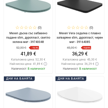
(0)
(0)
Mexen дъска със забавено
Mexen Vera седалка с плавно
падане slim, дуропласт, светло
затваряне slim, дуропласт, черен
зелена мат - 39740048
мат - 39164085
52,30 €
45,30 €
-19,9%
-19,89%
41,89 €
36,29 €
Каталожна цена:
52,30 €
Каталожна цена:
45,30 €
Най-ниска цена: 41,89 €
Най-ниска цена: 36,29 €
Наличност:
В наличност
Наличност:
В наличност
Добави в количката
Добави в количката
ДНИ НА БАНЯТА
ДНИ НА БАНЯТА
Сравнете
favorite_border
Любима
Сравнете
favorite_border
Любима