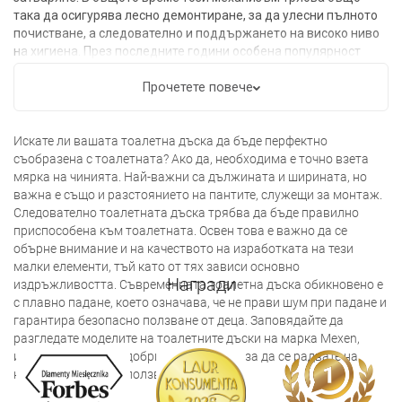
така да осигурява лесно демонтиране, за да улесни пълното
почистване, а следователно и поддържането на високо ниво
на хигиена. През последните години особена популярност
набира дъската с плавно падане. Тя е оборудвана с антична
система, която гарантира равномерно движение и
Прочетете повече
предотвратява динамично и шумно падане.
Искате ли вашата тоалетна дъска да бъде перфектно
съобразена с тоалетната? Ако да, необходима е точно взета
мярка на чинията. Най-важни са дължината и ширината, но
важна е също и разстоянието на пантите, служещи за монтаж.
Следователно тоалетната дъска трябва да бъде правилно
приспособена към тоалетната. Освен това е важно да се
обърне внимание и на качеството на изработката на тези
малки елементи, тъй като от тях зависи основно
Награди
издръжливостта. Съвременната тоалетна дъска обикновено е
с плавно падане, което означава, че не прави шум при падане и
гарантира безопасно ползване от деца. Заповядайте да
разгледате моделите на тоалетните дъски на марка Mexen,
изработени от най-добрите материали, за да се радвате на
надеждността при ползването.