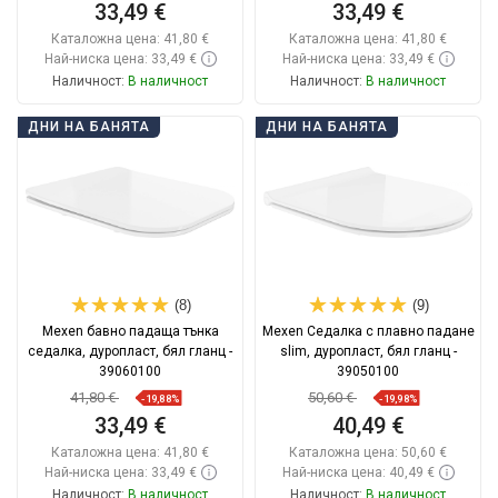
33,49 €
33,49 €
Каталожна цена:
41,80 €
Каталожна цена:
41,80 €
Най-ниска цена: 33,49 €
Най-ниска цена: 33,49 €
Наличност:
В наличност
Наличност:
В наличност
Добави в количката
Добави в количката
ДНИ НА БАНЯТА
ДНИ НА БАНЯТА
Сравнете
favorite_border
Любима
Сравнете
favorite_border
Любима
(8)
(9)
Mexen бавно падаща тънка
Mexen Седалка с плавно падане
седалка, дуропласт, бял гланц -
slim, дуропласт, бял гланц -
39060100
39050100
41,80 €
50,60 €
-19,88%
-19,98%
33,49 €
40,49 €
Каталожна цена:
41,80 €
Каталожна цена:
50,60 €
Най-ниска цена: 33,49 €
Най-ниска цена: 40,49 €
Наличност:
В наличност
Наличност:
В наличност