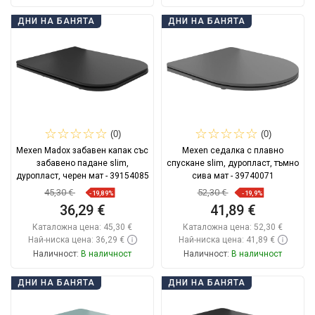
Добави в количката
Добави в количката
ДНИ НА БАНЯТА
ДНИ НА БАНЯТА
Сравнете
favorite_border
Любима
Сравнете
favorite_border
Любима
(0)
(0)
Mexen Madox забавен капак със
Mexen седалка с плавно
забавено падане slim,
спускане slim, дуропласт, тъмно
дуропласт, черен мат - 39154085
сива мат - 39740071
45,30 €
52,30 €
-19,89%
-19,9%
36,29 €
41,89 €
Каталожна цена:
45,30 €
Каталожна цена:
52,30 €
Най-ниска цена: 36,29 €
Най-ниска цена: 41,89 €
Наличност:
В наличност
Наличност:
В наличност
Добави в количката
Добави в количката
ДНИ НА БАНЯТА
ДНИ НА БАНЯТА
Сравнете
favorite_border
Любима
Сравнете
favorite_border
Любима