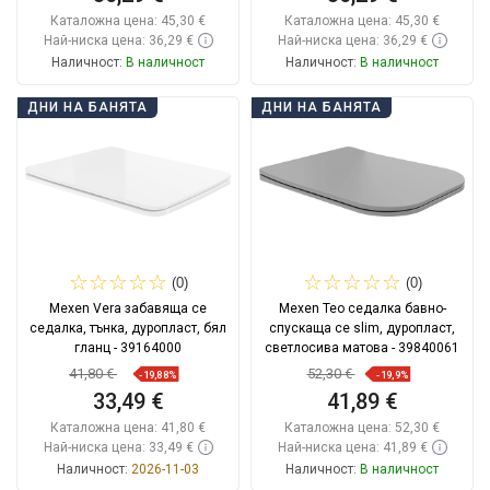
Каталожна цена:
45,30 €
Каталожна цена:
45,30 €
Най-ниска цена: 36,29 €
Най-ниска цена: 36,29 €
Наличност:
В наличност
Наличност:
В наличност
Добави в количката
Добави в количката
ДНИ НА БАНЯТА
ДНИ НА БАНЯТА
Сравнете
favorite_border
Любима
Сравнете
favorite_border
Любима
(0)
(0)
Mexen Vera забавяща се
Mexen Teo седалка бавно-
седалка, тънка, дуропласт, бял
спускаща се slim, дуропласт,
гланц - 39164000
светлосива матова - 39840061
41,80 €
52,30 €
-19,88%
-19,9%
33,49 €
41,89 €
Каталожна цена:
41,80 €
Каталожна цена:
52,30 €
Най-ниска цена: 33,49 €
Най-ниска цена: 41,89 €
Наличност:
2026-11-03
Наличност:
В наличност