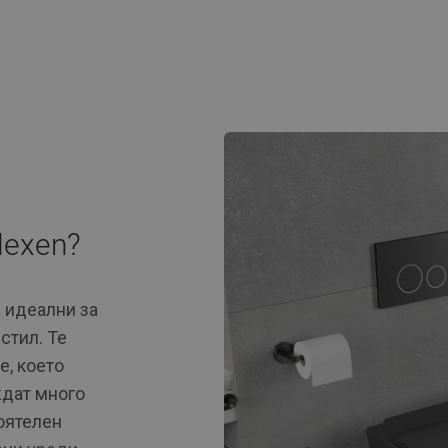
Mexen?
 идеални за
стил. Те
е, което
ждат много
тоятелен