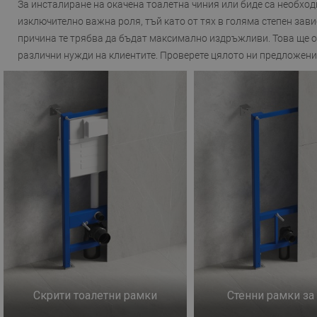
За инсталиране на окачена тоалетна чиния или биде са необхо
изключително важна роля, тъй като от тях в голяма степен за
причина те трябва да бъдат максимално издръжливи. Това ще 
различни нужди на клиентите. Проверете цялото ни предложение
Скрити тоалетни рамки
Стенни рамки за