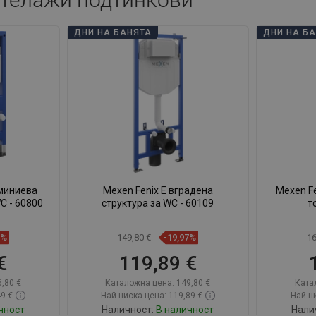
ДНИ НА БАНЯТА
ДНИ НА Б
уминиева
Mexen Fenix E вградена
Mexen Fe
C - 60800
структура за WC - 60109
т
7%
149,80 €
-19,97%
1
€
119,89 €
,80 €
Каталожна цена:
149,80 €
Ката
49 €
Най-ниска цена: 119,89 €
Най-ни
чност
Наличност:
В наличност
Нали