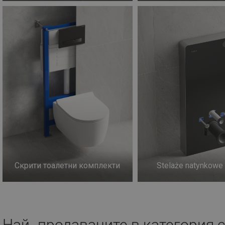
Скрити тоалетни комплекти
Stelaże natynkowe
Най -продаваните в категория