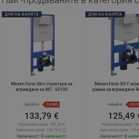
ДНИ НА БАНЯТА
ДНИ НА БАНЯТА
Mexen Fenix Slim структура за
Mexen Fenix XS-F ал
вграждане за WC - 60100
рамка за вграждане W
167,20 €
-19,98%
156,80 €
-19,9
133,79 €
125,49 
Каталожна цена:
167,20 €
Каталожна цена:
156
Най-ниска цена: 133,79 €
Най-ниска цена: 125,
Наличност:
В наличност
Наличност:
В нали