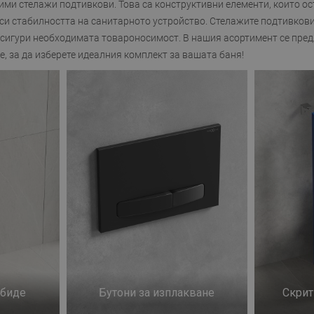
дими стелажи подтивкови
. Това са конструктивни елементи, които о
виси стабилността на санитарното устройство. Стелажите подтивков
осигури необходимата товароносимост. В нашия асортимент се пре
, за да изберете идеалния комплект за вашата баня!
 биде
Бутони за изплакване
Скрит