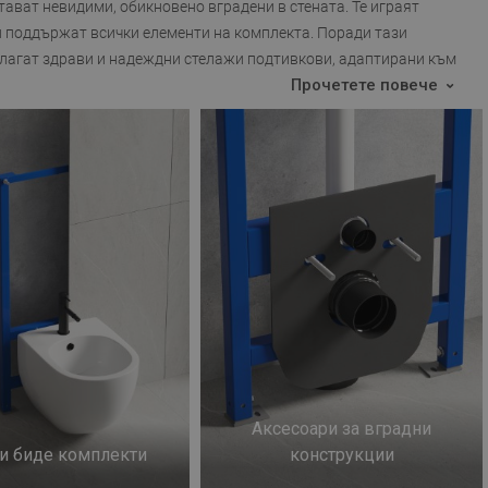
стават невидими, обикновено вградени в стената. Те играят
и поддържат всички елементи на комплекта. Поради тази
длагат здрави и надеждни стелажи подтивкови, адаптирани към
Прочетете повече
Аксесоари за вградни
и биде комплекти
конструкции