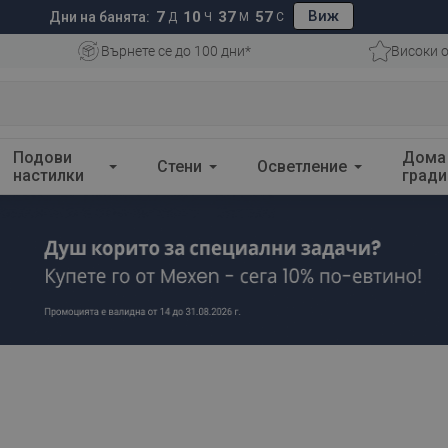
Виж
7
10
37
55
Дни на банята:
Д
Ч
М
С
Върнете се до 100 дни*
Високи о
Подови
Дома
Стени
Осветление
настилки
гради