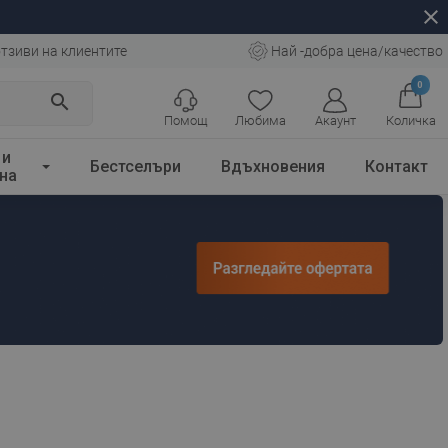
close
тзиви на клиентите
Най -добра цена/качество
0
search
Помощ
Любима
Акаунт
Количка
 и
Бестселъри
Вдъхновения
Контакт
на