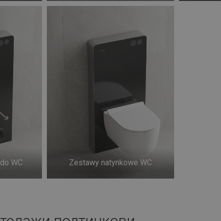
 do WC
Zestawy natynkowe WC
стелажи подтинкови