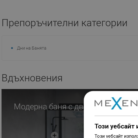
Добави в количката
Добави в коли
Препоръчителни категории
Сравнете
favorite_border
Любима
Сравнете
favorite_border
Л
Дни на Банята
Вдъхновения
Модерна баня с две мивки на пл
Този уебсайт 
Този уебсайт изпол