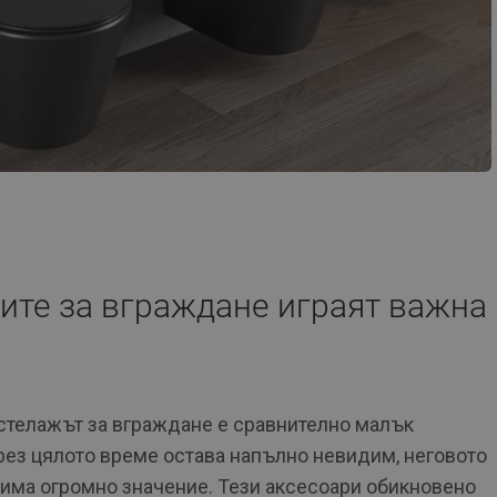
ите за вграждане играят важна
стелажът за вграждане е сравнително малък
рез цялото време остава напълно невидим, неговото
има огромно значение. Тези аксесоари обикновено