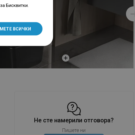
ENGLISH
за Бисквитки.
SLOVAK
LITHUANIAN
МЕТЕ ВСИЧКИ
ROMANIAN
HUNGARIAN
FRENCH
ITALIAN
SPANISH
UKRAINIAN
BULGARIAN
ESTONIAN
DUTCH
Не сте намерили отговора?
LATVIAN
Пишете ни