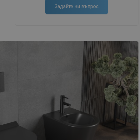
DANISH
Задайте ни въпрос
SWEDISH
FINNISH
PORTUGUESE
CROATIAN
GREEK
SLOVENIAN