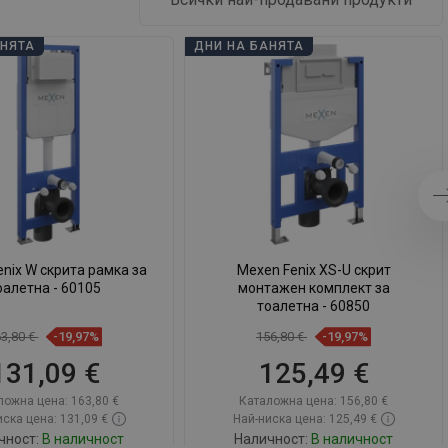
АНЯТА
ДНИ НА БАНЯТА
nix W скрита рамка за
Mexen Fenix XS-U скрит
оалетна - 60105
монтажен комплект за
тоалетна - 60850
63,80 €
-19,97%
156,80 €
-19,97%
131,09 €
125,49 €
ложна цена:
163,80 €
Каталожна цена:
156,80 €
ска цена: 131,09 €
Най-ниска цена: 125,49 €
чност:
В наличност
Наличност:
В наличност