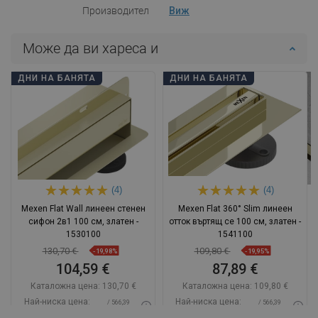
Производител
Виж
Може да ви хареса и
ДНИ НА БАНЯТА
ДНИ НА БАНЯТА
(4)
(4)
Mexen Flat Wall линеен стенен
Mexen Flat 360° Slim линеен
сифон 2в1 100 см, златен -
отток въртящ се 100 см, златен -
1530100
1541100
130,70 €
109,80 €
-19,98%
-19,95%
104,59 €
87,89 €
Каталожна цена:
130,70 €
Каталожна цена:
109,80 €
Най-ниска цена:
Най-ниска цена:
/ 566,39
/ 566,39
104,59 €
87,89 €
BGN
BGN