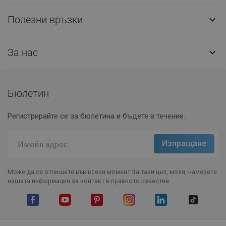
Полезни връзки

За нас

Бюлетин
Регистрирайте се за бюлетина и бъдете в течение.
Може да се отпишете във всеки момент.За тази цел, моля, намерете
нашата информация за контакт в правното известие.
Facebook
YouTube
Pinterest
Instagram Feed
LinkedIn
TikTok