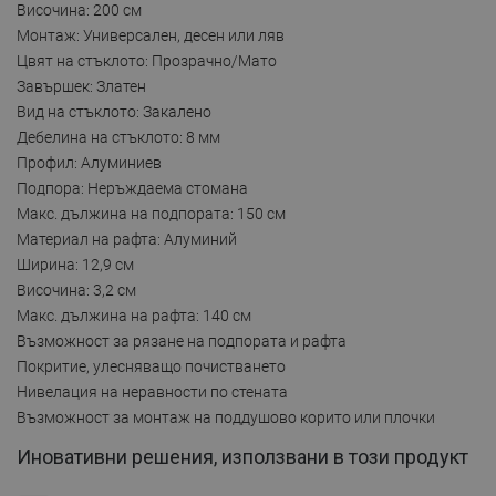
Височина: 200 см
Монтаж: Универсален, десен или ляв
Цвят на стъклото: Прозрачно/Мато
Завършек: Златен
Вид на стъклото: Закалено
Дебелина на стъклото: 8 мм
Профил: Алуминиев
Подпора: Неръждаема стомана
Макс. дължина на подпората: 150 см
Материал на рафта: Aлуминий
Ширина: 12,9 см
Височина: 3,2 см
Макс. дължина на рафта: 140 см
Възможност за рязане на подпората и рафта
Покритие, улесняващо почистването
Нивелация на неравности по стената
Възможност за монтаж на поддушово корито или плочки
Иновативни решения, използвани в този продукт