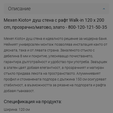
Описание
Mexen Kioto+ душ стена с рафт Walk-in 120 x 200
cm, прозрачно/матово, злато - 800-120-121-50-35
Mexen Kioto+ душ стена е идеалното решение за модерна баня.
Нейният универсален монтаж позволява инсталация както от
дясната, така и от лявата страна. Закаленото стъкло с
дебелина 8 мм и покритие, улесняващо почистването,
гарантира дълготрайност и удобство при употреба. Завършек
в златен цвят добавя елегантност, а прозрачният и матиран
стъкло придава лекота на пространството. Алуминиевият
профил и стоманената подпора с дължина 150 см осигуряват
стабилност, а възможността за рязане на подпората и рафта
добавя гъвкавост.
Спецификация на продукта:
Ширина: 120 см