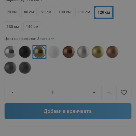
Ширина (X)
- 120 см
70 см
80 см
90 см
100 см
110 см
120 см
130 см
140 см
Цвят на профила
- Златен
favorite_border
-
+
Добави в количката