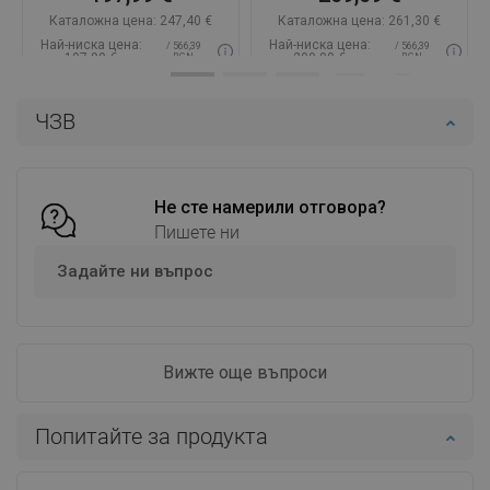
Каталожна цена:
247,40 €
Каталожна цена:
261,30 €
Най-ниска цена:
Най-ниска цена:
/ 566,39
/ 566,39
197,99 €
209,09 €
BGN
BGN
Наличност:
В наличност
Наличност:
В наличност
ЧЗВ
Добави в количката
Добави в количката
Сравнете
favorite_border
Любима
Сравнете
favorite_border
Любима
Не сте намерили отговора?
Пишете ни
Задайте ни въпрос
Вижте още въпроси
Попитайте за продукта