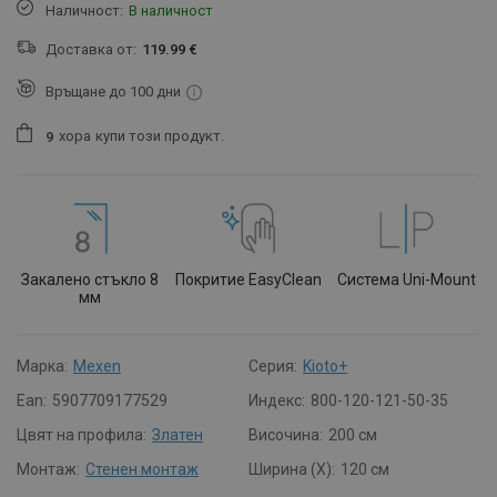
Наличност:
В наличност
Доставка от:
119.99 €
Връщане до 100 дни
хора
купи този продукт.
9
Закалено стъкло 8
Покритие EasyClean
Система Uni-Mount
мм
Марка:
Mexen
Серия:
Kioto+
Ean:
5907709177529
Индекс:
800-120-121-50-35
Цвят на профила:
Златен
Височина:
200 см
Монтаж:
Стенен монтаж
Ширина (X):
120 см