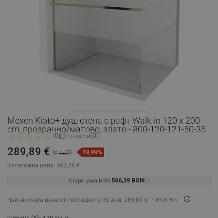
Mexen Kioto+ душ стена с рафт Walk-in 120 x 200
cm, прозрачно/матово, злато - 800-120-121-50-35
(0)
(0)
Въпроси
289,89 €
19,99%
(с ДДС)
Каталожна цена:
362,30 €
Стара цена BGN:
566,39 BGN
Най -ниската цена от последните 30 дни: 289,89 €
/ 566,39 BGN