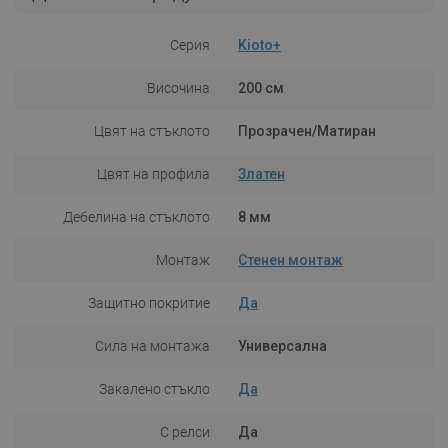
Серия
Kioto+
Височина
200 см
Цвят на стъклото
Прозрачен/Матиран
Цвят на профила
Златен
Дебелина на стъклото
8 мм
Монтаж
Стенен монтаж
Защитно покритие
Да
Сила на монтажа
Универсална
Закалено стъкло
Да
С релси
Да