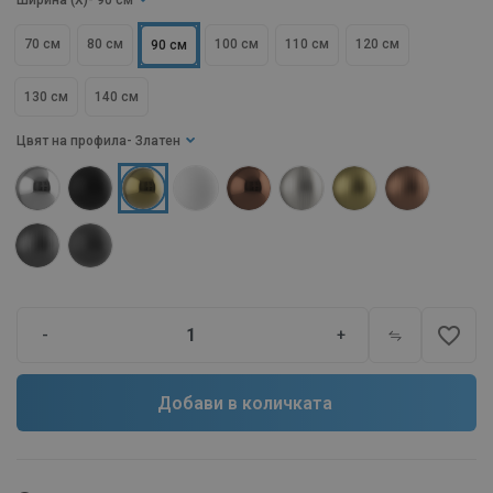
Ширина (X)
- 90 см
70 см
80 см
100 см
110 см
120 см
90 см
130 см
140 см
Цвят на профила
- Златен
favorite_border
-
+
Добави в количката