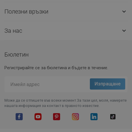
Полезни връзки

За нас

Бюлетин
Регистрирайте се за бюлетина и бъдете в течение.
Може да се отпишете във всеки момент.За тази цел, моля, намерете
нашата информация за контакт в правното известие.
Facebook
YouTube
Pinterest
Instagram Feed
LinkedIn
TikTok