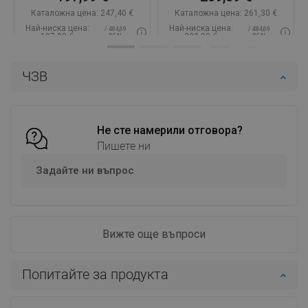
Каталожна цена:
247,40 €
Каталожна цена:
261,30 €
Най-ниска цена:
Най-ниска цена:
/ 484,69
/ 484,69
197,99 €
209,09 €
BGN
BGN
Наличност:
В наличност
Наличност:
В наличност
ЧЗВ
Добави в количката
Добави в количката
Сравнете
favorite_border
Любима
Сравнете
favorite_border
Любима
Не сте намерили отговора?
Пишете ни
Задайте ни въпрос
Вижте още въпроси
Попитайте за продукта