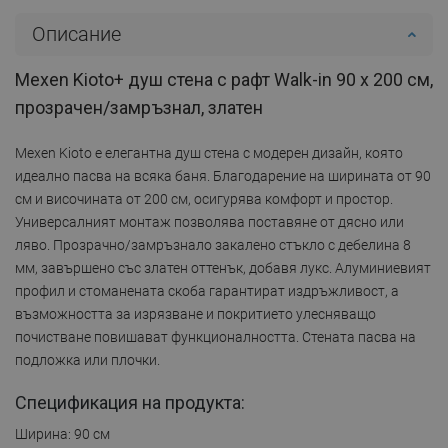
Описание
Mexen Kioto+ душ стена с рафт Walk-in 90 x 200 см,
прозрачен/замръзнал, златен
Mexen Kioto е елегантна душ стена с модерен дизайн, която
идеално пасва на всяка баня. Благодарение на ширината от 90
см и височината от 200 см, осигурява комфорт и простор.
Универсалният монтаж позволява поставяне от дясно или
ляво. Прозрачно/замръзнало закалено стъкло с дебелина 8
мм, завършено със златен оттенък, добавя лукс. Алуминиевият
профил и стоманената скоба гарантират издръжливост, а
възможността за изрязване и покритието улесняващо
почистване повишават функционалността. Стената пасва на
подложка или плочки.
Спецификация на продукта:
Ширина: 90 см