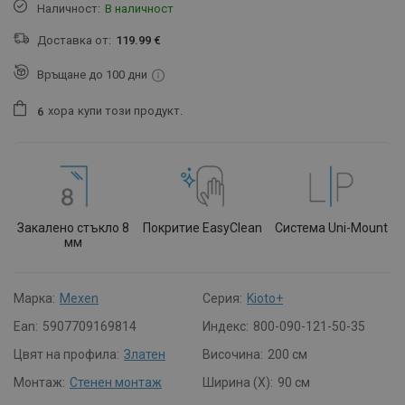
Наличност:
В наличност
Доставка от:
119.99 €
Връщане до 100 дни
хора
купи този продукт.
6
Закалено стъкло 8
Покритие EasyClean
Система Uni-Mount
мм
Марка:
Mexen
Серия:
Kioto+
Ean:
5907709169814
Индекс:
800-090-121-50-35
Цвят на профила:
Златен
Височина:
200 см
Монтаж:
Стенен монтаж
Ширина (X):
90 см