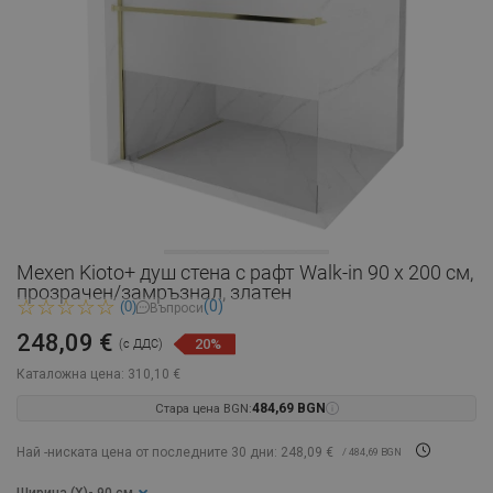
Mexen Kioto+ душ стена с рафт Walk-in 90 x 200 см,
прозрачен/замръзнал, златен
(0)
(0)
Въпроси
248,09 €
20%
(с ДДС)
Каталожна цена:
310,10 €
Стара цена BGN:
484,69 BGN
Най -ниската цена от последните 30 дни: 248,09 €
/ 484,69 BGN