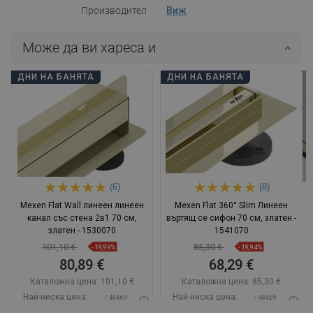
Производител
Виж
Може да ви хареса и
ДНИ НА БАНЯТА
ДНИ НА БАНЯТА
(6)
(8)
Mexen Flat Wall линеен линеен
Mexen Flat 360° Slim Линеен
канал със стена 2в1 70 см,
въртящ се сифон 70 см, златен -
златен - 1530070
1541070
101,10 €
85,30 €
-19,99%
-19,94%
80,89 €
68,29 €
Каталожна цена:
101,10 €
Каталожна цена:
85,30 €
Най-ниска цена:
Най-ниска цена:
/ 484,69
/ 484,69
80,89 €
68,29 €
BGN
BGN