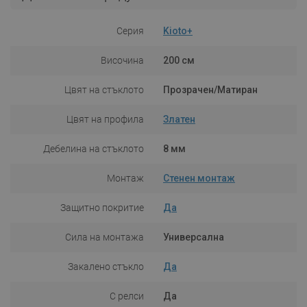
Серия
Kioto+
Височина
200 см
Цвят на стъклото
Прозрачен/Матиран
Цвят на профила
Златен
Дебелина на стъклото
8 мм
Монтаж
Стенен монтаж
Защитно покритие
Да
Сила на монтажа
Универсална
Закалено стъкло
Да
С релси
Да