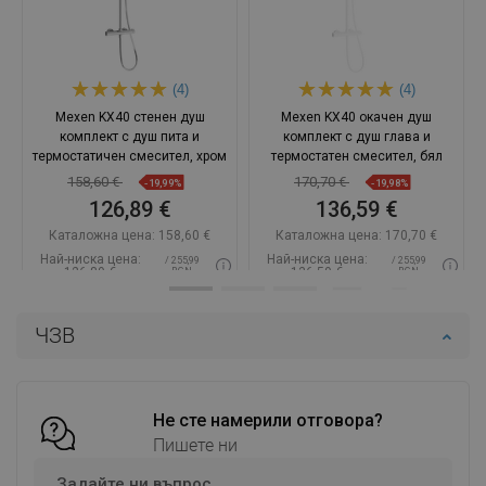
(4)
(4)
Mexen KX40 стенен душ
Mexen KX40 окачен душ
комплект с душ пита и
комплект с душ глава и
термостатичен смесител, хром
термостатен смесител, бял
158,60 €
170,70 €
-19,99%
-19,98%
126,89 €
136,59 €
Каталожна цена:
158,60 €
Каталожна цена:
170,70 €
Най-ниска цена:
Най-ниска цена:
/ 255,99
/ 255,99
126,89 €
136,59 €
BGN
BGN
Наличност:
В наличност
Наличност:
В наличност
ЧЗВ
Добави в количката
Добави в количката
Сравнете
favorite_border
Любима
Сравнете
favorite_border
Любима
Не сте намерили отговора?
Пишете ни
Задайте ни въпрос