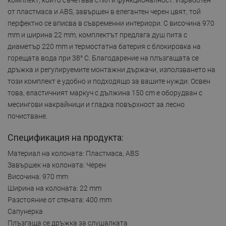
от пластмаса и ABS, завършен в елегантен черен цвят, той
перфектно се вписва в съвременни интериори. С височина 970
mm и ширина 22 mm, комплектът предлага душ пита с
диаметър 220 mm и термостатна батерия с блокировка на
горещата вода при 38° C. Благодарение на плъзгащата се
дръжка и регулируемите монтажни държачи, използването на
този комплект е удобно и подходящо за вашите нужди. Освен
това, еластичният маркуч с дължина 150 cm е оборудван с
месингови накрайници и гладка повърхност за лесно
почистване.
Спецификация на продукта:
Материал на колоната: Пластмаса, ABS
Завършек на колоната: Черен
Височина: 970 mm
Ширина на колоната: 22 mm
Разстояние от стената: 400 mm
Сапунерка
Плъзгаща се дръжка за слушалката