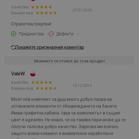
Качество:
07-01-2020
Външен вид:
Страхотна покупка!
Предимства
-
Дефекти
-
Покажете оригиналния коментар
Мнението се отнася до този продукт
ValeW
Качество:
10-12-2019
Външен вид:
Моят нов комплект за душ много добре пасва на
останалите елементи от обзавеждането на банята.
Имам графитна кабина, така че комплектът в същия
цвят е идеален. Не знаех, че за такива пари може да се
получи толкова добро качество. Харесва ми всичко,
защото всеки елемент е внимателно изработен и