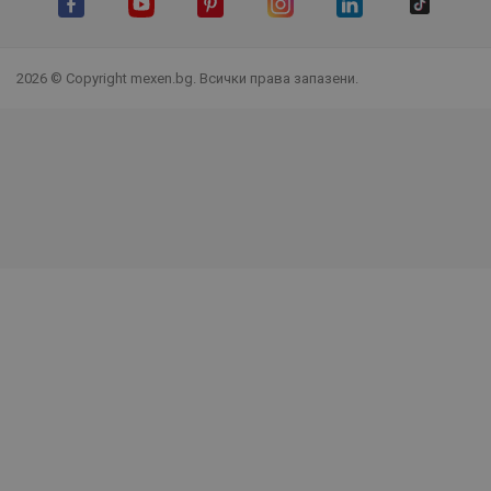
Facebook
YouTube
Pinterest
Instagram Feed
LinkedIn
TikTok
2026 © Copyright mexen.bg. Всички права запазени.