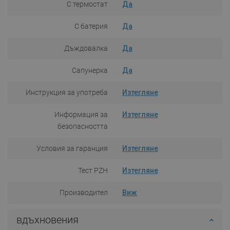
С термостат
Да
С батерия
Да
Дъждовалка
Да
Сапунерка
Да
Инструкция за употреба
Изтегляне
Информация за
Изтегляне
безопасността
Условия за гаранция
Изтегляне
Тест PZH
Изтегляне
Производител
Виж
вдъхновения