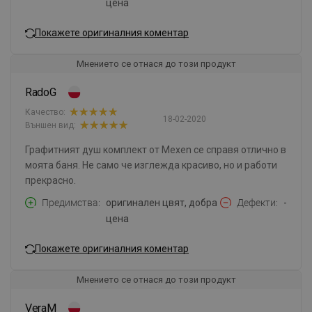
цена
Покажете оригиналния коментар
Мнението се отнася до този продукт
RadoG
Качество:
18-02-2020
Външен вид:
Графитният душ комплект от Mexen се справя отлично в
моята баня. Не само че изглежда красиво, но и работи
прекрасно.
Предимства
оригинален цвят, добра
Дефекти
-
цена
Покажете оригиналния коментар
Мнението се отнася до този продукт
VeraM