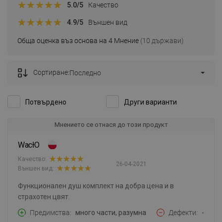
5.0
/5
Качество
4.9
/5
Външен вид
Обща оценка въз основа на 4 Мнение
(10 държави)
Сортиране:
Последно
Потвърдено
Други варианти
Мнението се отнася до този продукт
WacłO
Качество:
26-04-2021
Външен вид:
Функционален душ комплект на добра цена и в
страхотен цвят.
Предимства
много части, разумна
Дефекти
-