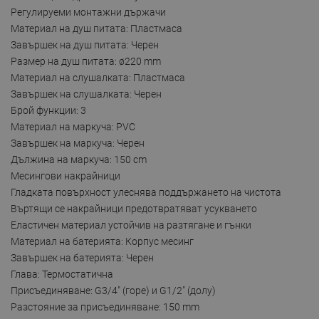
Регулируеми монтажни държачи
Материал на душ питата: Пластмаса
Завършек на душ питата: Черен
Размер на душ питата: ø220 mm
Материал на слушалката: Пластмаса
Завършек на слушалката: Черен
Брой функции: 3
Материал на маркуча: PVC
Завършек на маркуча: Черен
Дължина на маркуча: 150 cm
Месингови накрайници
Гладката повърхност улеснява поддържането на чистота
Въртящи се накрайници предотвратяват усукването
Еластичен материал устойчив на разтягане и гънки
Материал на батерията: Корпус месинг
Завършек на батерията: Черен
Глава: Термостатична
Присъединяване: G3/4" (горе) и G1/2" (долу)
Разстояние за присъединяване: 150 mm