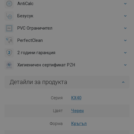
AntiCalc
Безусук
PVC Ограничител
PerfectClean
2 години гаранция
Хигиеничен сертификат PZH
Детайли за продукта
Серия
KX40
Цвят
Черен
Форма
Кръгъл