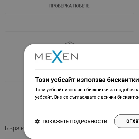
ПРОВЕРКА ПОВЕЧЕ
Наличие на стоки
Нашите продукти ви чакат в модерен
склад.Винаги готов за изпращане!
Този уебсайт използва бисквитки
Този уебсайт използва бисквитки за подобряв
уебсайт, Вие се съгласявате с всички бисквитк
Dowiedz się więcej
ПОКАЖЕТЕ ПОДРОБНОСТИ
ОТХВ
Бърз контакт
