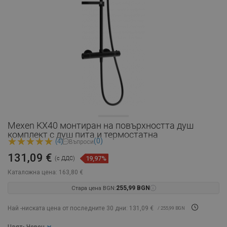
Mexen KX40 монтиран на повърхността душ
комплект с душ пита и термостатна
(0)
(4)
Въпроси
131,09 €
19,97%
(с ДДС)
Каталожна цена:
163,80 €
Стара цена BGN:
255,99 BGN
Най -ниската цена от последните 30 дни: 131,09 €
/ 255,99 BGN