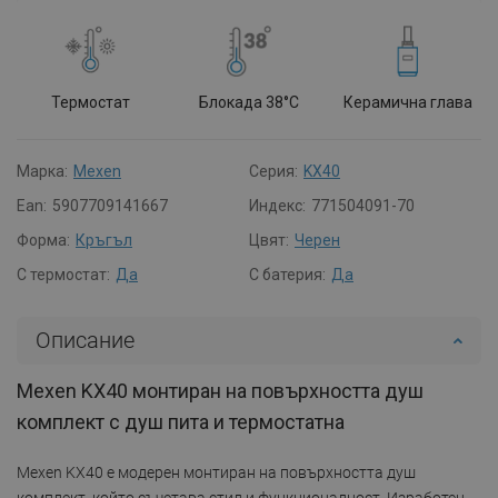
Термостат
Блокада 38°C
Керамична глава
Марка:
Mexen
Серия:
KX40
Ean:
5907709141667
Индекс:
771504091-70
Форма:
Кръгъл
Цвят:
Черен
С термостат:
Да
С батерия:
Да
Описание
Mexen KX40 монтиран на повърхността душ
комплект с душ пита и термостатна
Mexen KX40 е модерен монтиран на повърхността душ
комплект, който съчетава стил и функционалност. Изработен