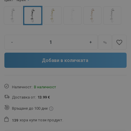
Цвят
- Черен
favorite_border
-
+
Добави в количката
Наличност:
В наличност
Доставка от:
13.99 €
Връщане до 100 дни
хора
купи този продукт.
1
3
9