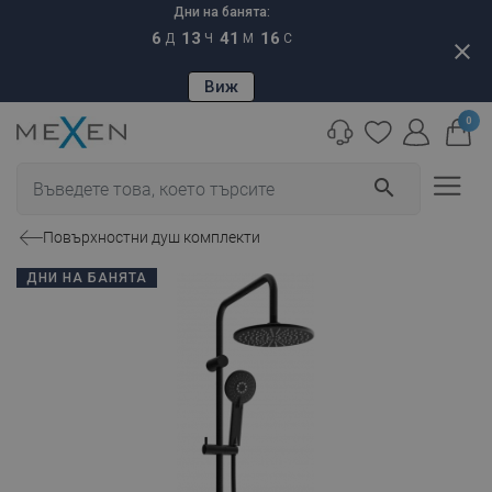
Дни на банята:
6
13
41
15
Д
Ч
М
С
close
Виж
0
search
Повърхностни душ комплекти
ДНИ НА БАНЯТА