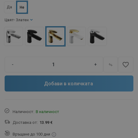
Да
Не
Цвят
- Златен
favorite_border
-
+
Добави в количката
Наличност:
В наличност
Доставка от:
13.99 €
Връщане до 100 дни