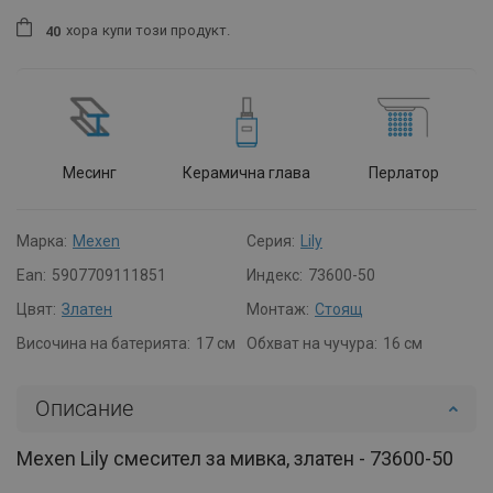
хора
купи този продукт.
4
0
Месинг
Керамична глава
Перлатор
Марка:
Mexen
Серия:
Lily
Ean:
5907709111851
Индекс:
73600-50
Цвят:
Златен
Монтаж:
Стоящ
Височина на батерията:
17 см
Обхват на чучура:
16 см
Описание
Mexen Lily смесител за мивка, златен - 73600-50