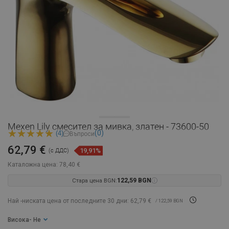
Mexen Lily смесител за мивка, златен - 73600-50
(0)
(4)
Въпроси
62,79 €
19,91%
(с ДДС)
Каталожна цена:
78,40 €
Стара цена BGN:
122,59 BGN
Най -ниската цена от последните 30 дни: 62,79 €
/ 122,59 BGN
Висока
- Не