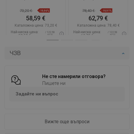
73,20 €
78,40 €
-19,96%
-19,91%
58,59 €
62,79 €
Каталожна цена:
73,20 €
Каталожна цена:
78,40 €
Най-ниска цена:
Най-ниска цена:
/ 122,59
/ 122,59
58,59 €
62,79 €
BGN
BGN
Наличност:
В наличност
Наличност:
В наличност
ЧЗВ
Добави в количката
Добави в количката
Сравнете
favorite_border
Любима
Сравнете
favorite_border
Любима
Не сте намерили отговора?
Пишете ни
Задайте ни въпрос
Вижте още въпроси