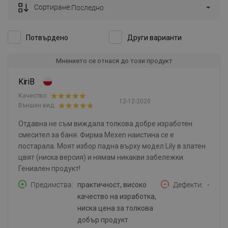
Сортиране:
Последно
Потвърдено
Други варианти
Мнението се отнася до този продукт
KiriB
Качество:
12-12-2020
Външен вид:
Отдавна не съм виждала толкова добре изработен
смесител за баня. Фирма Mexen наистина се е
постарала. Моят избор падна върху модел Lily в златен
цвят (ниска версия) и нямам никакви забележки.
Гениален продукт!
Предимства
практичност, високо
Дефекти
-
качество на изработка,
ниска цена за толкова
добър продукт