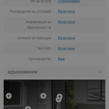
Тип на чучура
Стационарен
Ръководство за употреба
Изтегляне
Информация за
Изтегляне
безопасността
Условия за гаранция
Изтегляне
Тест PZH
Изтегляне
Производител
Виж
вдъхновения