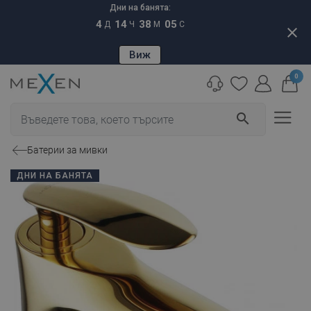
Дни на банята:
4
14
38
04
Д
Ч
М
С
close
Виж
0
search
Батерии за мивки
ДНИ НА БАНЯТА