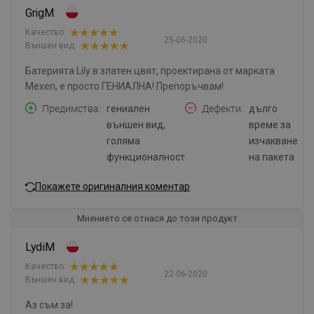
GrigM
Качество:
25-06-2020
Външен вид:
Батерията Lily в златен цвят, проектирана от марката
Mexen, е просто ГЕНИАЛНА! Препоръчвам!
Предимства
гениален
Дефекти
дълго
външен вид,
време за
голяма
изчакване
функционалност
на пакета
Покажете оригиналния коментар
Мнението се отнася до този продукт
LydiM
Качество:
22-06-2020
Външен вид:
Аз съм за!