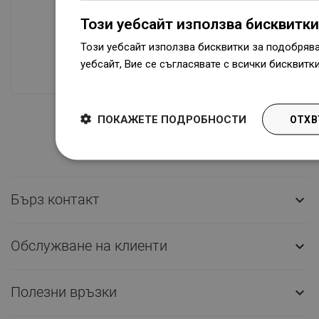
Този уебсайт използва бисквитки
Наличие на стоки
Този уебсайт използва бисквитки за подобряв
Нашите продукти ви чакат в модерен
уебсайт, Вие се съгласявате с всички бисквитк
склад.Винаги готов за изпращане!
Dowiedz się więcej
ПОКАЖЕТЕ ПОДРОБНОСТИ
ОТХВ
Бърз контакт

Обслужване на клиенти

Полезни връзки
