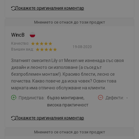
Покажете оригиналния коментар
Мнението се отнася до този продукт
WincB
Качество:
19-08-2020
Външен вид:
Златният смесител Lily от Mexen ме изненада със своя
дизайн и лесното си използване (а съседът
безпроблемен монтаж!). Красиво блести, лесно се
почиства. Какво повече да иска човек? Освен това
марката има отлично обслужване на клиенти.
Предимства
бързо монтиране,
Дефекти
-
висока практичност
Покажете оригиналния коментар
Мнението се отнася до този продукт