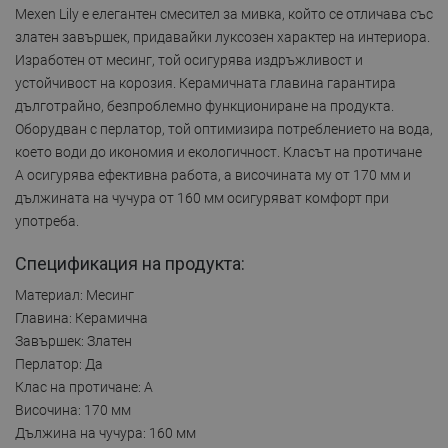
Mexen Lily е елегантен смесител за мивка, който се отличава със
златен завършек, придавайки луксозен характер на интериора.
Изработен от месинг, той осигурява издръжливост и
устойчивост на корозия. Керамичната главина гарантира
дълготрайно, безпроблемно функциониране на продукта.
Оборудван с перлатор, той оптимизира потреблението на вода,
което води до икономия и екологичност. Класът на протичане
A осигурява ефективна работа, а височината му от 170 мм и
дължината на чучура от 160 мм осигуряват комфорт при
употреба.
Спецификация на продукта:
Материал: Месинг
Главина: Керамична
Завършек: Златен
Перлатор: Да
Клас на протичане: A
Височина: 170 мм
Дължина на чучура: 160 мм