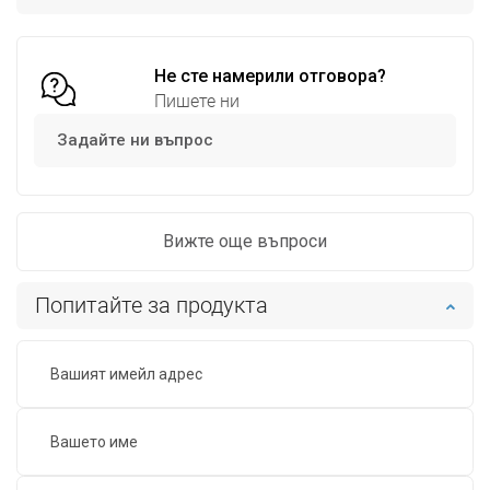
Сравнете
favorite_border
Любима
Сравнете
favorite_border
Любима
Не сте намерили отговора?
Пишете ни
Задайте ни въпрос
Вижте още въпроси
Попитайте за продукта