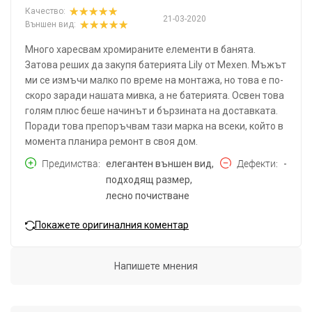
Качество:
21-03-2020
Външен вид:
Много харесвам хромираните елементи в банята.
Затова реших да закупя батерията Lily от Mexen. Мъжът
ми се измъчи малко по време на монтажа, но това е по-
скоро заради нашата мивка, а не батерията. Освен това
голям плюс беше начинът и бързината на доставката.
Поради това препоръчвам тази марка на всеки, който в
момента планира ремонт в своя дом.
Предимства
елегантен външен вид,
Дефекти
-
подходящ размер,
лесно почистване
Покажете оригиналния коментар
Напишете мнения