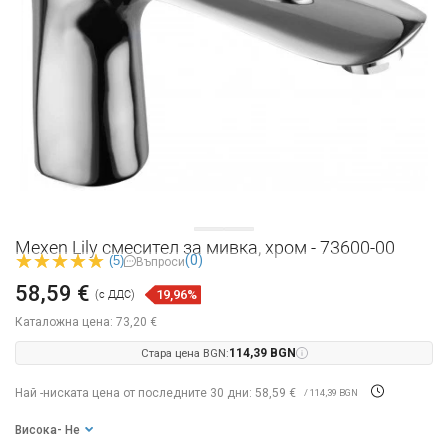
Mexen Lily смесител за мивка, хром - 73600-00
(0)
(5)
Въпроси
58,59 €
19,96%
(с ДДС)
Каталожна цена:
73,20 €
Стара цена BGN:
114,39 BGN
Най -ниската цена от последните 30 дни: 58,59 €
/ 114,39 BGN
Висока
- Не