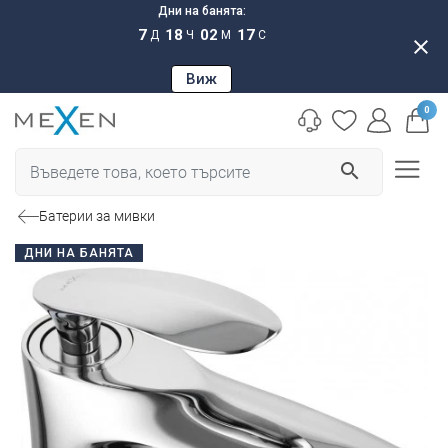
Дни на банята:
7
18
02
16
Д
Ч
М
С
close
Виж
0
search
Батерии за мивки
ДНИ НА БАНЯТА