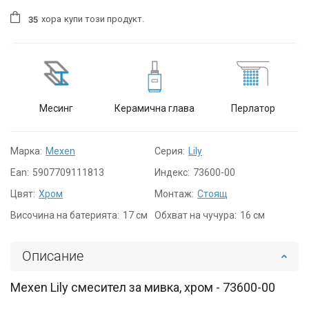
хора
купи този продукт.
3
5
Месинг
Керамична глава
Перлатор
Марка:
Mexen
Серия:
Lily
Ean:
5907709111813
Индекс:
73600-00
Цвят:
Хром
Монтаж:
Стоящ
Височина на батерията:
17 см
Обхват на чучура:
16 см
Описание
Mexen Lily смесител за мивка, хром - 73600-00