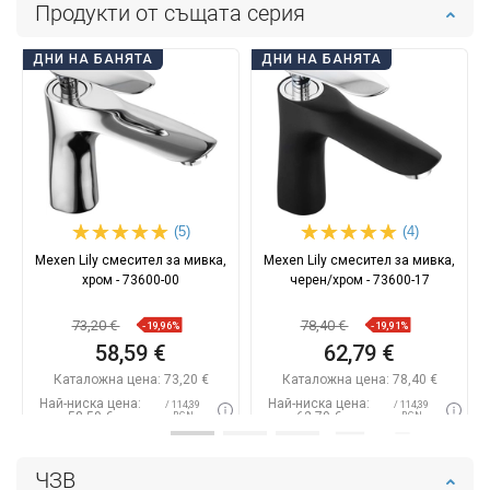
Продукти от същата серия
ДНИ НА БАНЯТА
ДНИ НА БАНЯТА
(5)
(4)
Mexen Lily смесител за мивка,
Mexen Lily смесител за мивка,
хром - 73600-00
черен/хром - 73600-17
73,20 €
78,40 €
-19,96%
-19,91%
58,59 €
62,79 €
Каталожна цена:
73,20 €
Каталожна цена:
78,40 €
Най-ниска цена:
Най-ниска цена:
/ 114,39
/ 114,39
58,59 €
62,79 €
BGN
BGN
Наличност:
В наличност
Наличност:
В наличност
ЧЗВ
Добави в количката
Добави в количката