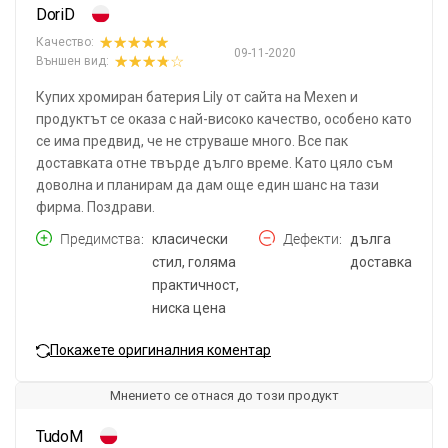
DoriD
Качество:
09-11-2020
Външен вид:
Купих хромиран батерия Lily от сайта на Mexen и
продуктът се оказа с най-високо качество, особено като
се има предвид, че не струваше много. Все пак
доставката отне твърде дълго време. Като цяло съм
доволна и планирам да дам още един шанс на тази
фирма. Поздрави.
Предимства
класически
Дефекти
дълга
стил, голяма
доставка
практичност,
ниска цена
Покажете оригиналния коментар
Мнението се отнася до този продукт
TudoM