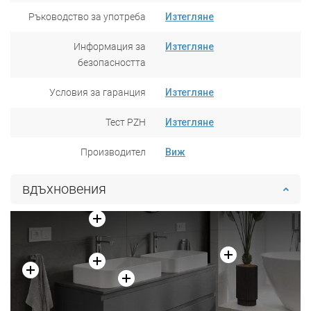
Ръководство за употреба
Изтегляне
Информация за
Изтегляне
безопасността
Условия за гаранция
Изтегляне
Тест PZH
Изтегляне
Производител
Виж
вдъхновения