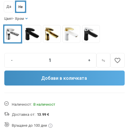
Да
Не
Цвят
- Хром
favorite_border
-
+
Добави в количката
Наличност:
В наличност
Доставка от:
13.99 €
Връщане до 100 дни