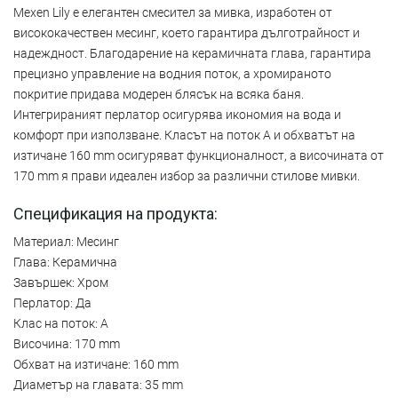
Mexen Lily е елегантен смесител за мивка, изработен от
висококачествен месинг, което гарантира дълготрайност и
надеждност. Благодарение на керамичната глава, гарантира
прецизно управление на водния поток, а хромираното
покритие придава модерен блясък на всяка баня.
Интегрираният перлатор осигурява икономия на вода и
комфорт при използване. Класът на поток A и обхватът на
изтичане 160 mm осигуряват функционалност, а височината от
170 mm я прави идеален избор за различни стилове мивки.
Спецификация на продукта:
Материал: Месинг
Глава: Керамична
Завършек: Хром
Перлатор: Да
Клас на поток: A
Височина: 170 mm
Обхват на изтичане: 160 mm
Диаметър на главата: 35 mm