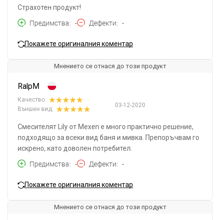
Страхотен продукт!
Предимства
-
Дефекти
-
Покажете оригиналния коментар
Мнението се отнася до този продукт
RalpM
Качество:
03-12-2020
Външен вид:
Смесителят Lily от Mexen е много практично решение,
подходящо за всеки вид баня и мивка. Препоръчвам го
искрено, като доволен потребител.
Предимства
-
Дефекти
-
Покажете оригиналния коментар
Мнението се отнася до този продукт