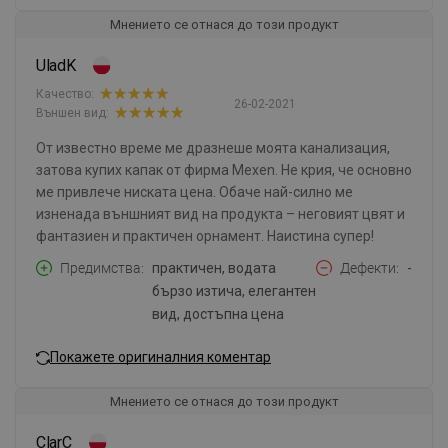
Мнението се отнася до този продукт
UladK
Качество:
26-02-2021
Външен вид:
От известно време ме дразнеше моята канализация,
затова купих капак от фирма Mexen. Не крия, че основно
ме привлече ниската цена. Обаче най-силно ме
изненада външният вид на продукта – неговият цвят и
фантазиен и практичен орнамент. Наистина супер!
Предимства
практичен, водата
Дефекти
-
бързо изтича, елегантен
вид, достъпна цена
Покажете оригиналния коментар
Мнението се отнася до този продукт
ClarC