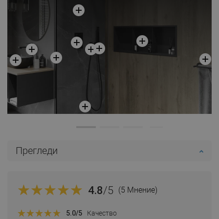
Добави в количката
Сравнете
favorite_border
Любима
Прегледи
4.8
/5
(5 Мнение)
5.0
/5
Качество