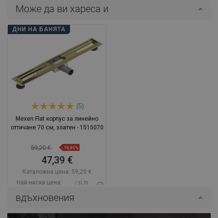
Може да ви хареса и
ДНИ НА БАНЯТА
(5)
Mexen Flat корпус за линейно
оттичане 70 см, златен - 1515070
59,20 €
-19,95%
47,39 €
Каталожна цена:
59,20 €
Най-ниска цена:
/ 51,79
47,39 €
BGN
вдъхновения
Наличност:
В наличност