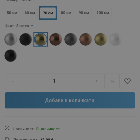
Размер
- 70 см
50 см
60 см
80 см
90 см
100 см
70 см
Цвят
- Златен
favorite_border
-
+
Добави в количката
Наличност:
В наличност
Доставка от:
13.99 €