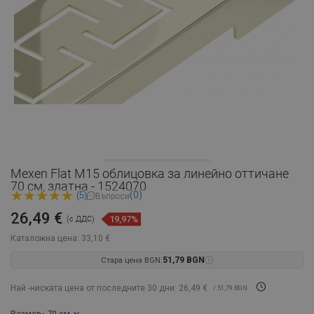
Mexen Flat M15 облицовка за линейно оттичане
70 см, златна - 1524070
(0)
(5)
Въпроси
26,49 €
19,97%
(с ДДС)
Каталожна цена:
33,10 €
Стара цена BGN:
51,79 BGN
Най -ниската цена от последните 30 дни: 26,49 €
/ 51,79 BGN