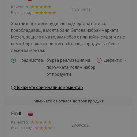
Качество:
20-01-2021
Външен вид:
Златните детайли чудесно подчертават стила,
преобладаващ в моята баня. Затова избрах марката
Mexen, защото има голям избор от линейни сифони и не
само. Поръчката пристигна бързо, а продуктът беше
лесен за монтаж.
Предимства
бърза реализация на
Дефекти
-
поръчката, голям избор
от продукти
Покажете оригиналния коментар
Мнението се отнася до този продукт
EmilL
Качество:
28-09-2020
Външен вид: