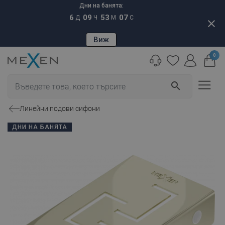
Дни на банята:
6
09
53
06
Д
Ч
М
С
close
Виж
0
search
Линейни подови сифони
ДНИ НА БАНЯТА