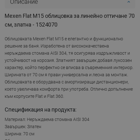
Описание
Mexen Flat M15 облицовка за линейно оттичане 70
см, златна - 1524070
Облицовката Mexen Flat M15 е елегантно и функционално
решение за баня. Изработена от висококачествена
неръждаема стомана AISI 304, тя осигурява издръжливост и
устойчивост на корозия. Златният завършек добавя луксозен
характер, който перфектно се вписва в съвременния интериор.
Ширината от 70 см я прави универсална и лесна за монтаж.
Облицовката е оборудвана с амортизиращи дистанционери,
което увеличава комфорта при употреба. Отлично допълнение
към корпусите Flat и Flat 360.
Спецификация на продукта:
Материал: Неръждаема стомана AISI 304
Завършек: Златен
Ширина: 70 см