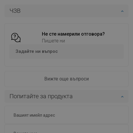
Наличност:
В наличност
Наличност:
В наличност
ЧЗВ
Добави в количката
Добави в количката
Сравнете
favorite_border
Любима
Сравнете
favorite_border
Любима
Не сте намерили отговора?
Пишете ни
Задайте ни въпрос
Вижте още въпроси
Попитайте за продукта