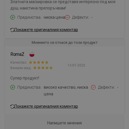
Златната маскировка се представя интересно под моя
душ, наистина препоръчвам!
Предимства
ниска цена
Дефекти
-
Покажете оригиналния коментар
Мнението се отнася до този продукт
RomaŻ
Качество:
13-07-2020
Външен вид:
Супер продукт!
Предимства
високо качество, ниска
Дефекти
-
цена
Покажете оригиналния коментар
Напишете мнения