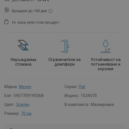
Връщане до 100 дни
хора
купи този продукт.
1
1
Неръждаема
Ограничители за
Устойчивост на
стомана
демпфери
потъмняване и
корозия
Марка:
Mexen
Серия:
Flat
Ean:
5907709190368
Индекс:
1524070
Цвят:
Златен
В комплекта:
Маскировка
Размер:
70 см