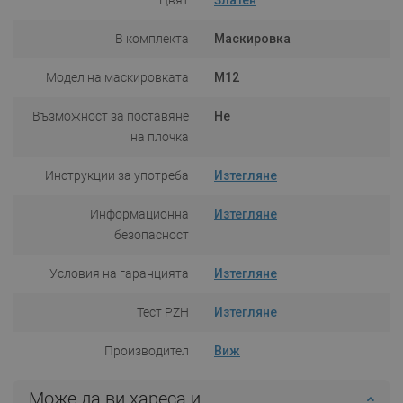
В комплекта
Маскировка
Модел на маскировката
M12
Възможност за поставяне
Не
на плочка
Инструкции за употреба
Изтегляне
Информационна
Изтегляне
безопасност
Условия на гаранцията
Изтегляне
Тест PZH
Изтегляне
Производител
Виж
Може да ви хареса и