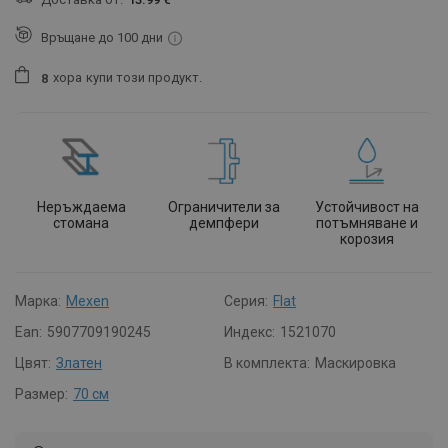
Връщане до 100 дни
хора
купи този продукт.
8
Неръждаема
Ограничители за
Устойчивост на
стомана
демпфери
потъмняване и
корозия
Марка:
Mexen
Серия:
Flat
Ean:
5907709190245
Индекс:
1521070
Цвят:
Златен
В комплекта:
Маскировка
Размер:
70 см