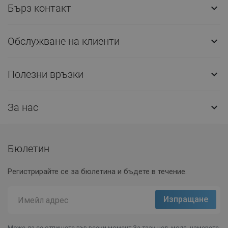
Бърз контакт

Обслужване на клиенти

Полезни връзки

За нас

Бюлетин
Регистрирайте се за бюлетина и бъдете в течение.
Може да се отпишете във всеки момент.За тази цел, моля, намерете