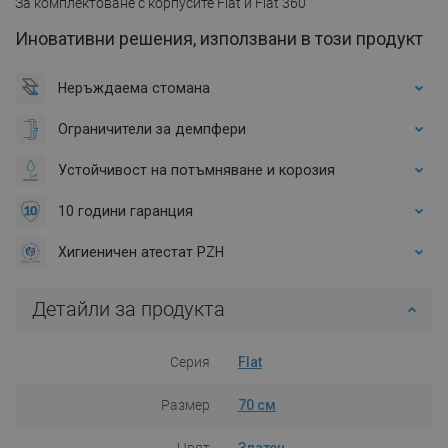
За комплектоване с корпусите Flat и Flat 360
Иновативни решения, използвани в този продукт
Неръждаема стомана
Ограничители за демпфери
Устойчивост на потъмняване и корозия
10 години гаранция
Хигиеничен атестат PZH
Детайли за продукта
Серия
Flat
Размер
70 см
Цвят
Златен