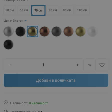
Размер
- 70 см
50 см
60 см
80 см
90 см
100 см
70 см
Цвят
- Златен
favorite_border
-
+
Добави в количката
Наличност:
В наличност
Доставка от:
13.99 €