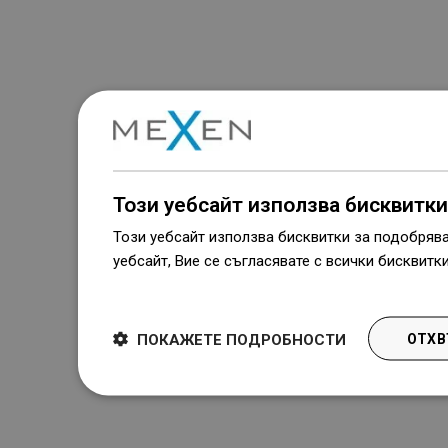
Този уебсайт използва бисквитки
Този уебсайт използва бисквитки за подобряв
уебсайт, Вие се съгласявате с всички бисквитк
Dowiedz się więcej
ПОКАЖЕТЕ ПОДРОБНОСТИ
ОТХВ