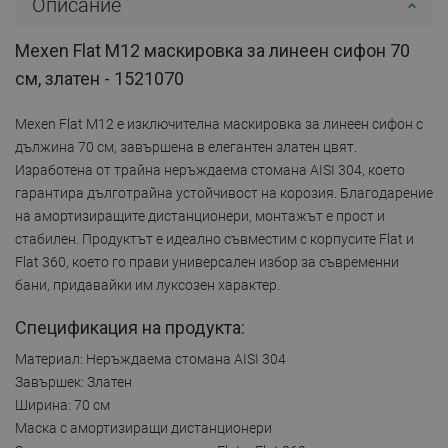
Описание
Mexen Flat M12 маскировка за линеен сифон 70
см, златен - 1521070
Mexen Flat M12 е изключителна маскировка за линеен сифон с
дължина 70 см, завършена в елегантен златен цвят.
Изработена от трайна неръждаема стомана AISI 304, което
гарантира дълготрайна устойчивост на корозия. Благодарение
на амортизиращите дистанционери, монтажът е прост и
стабилен. Продуктът е идеално съвместим с корпусите Flat и
Flat 360, което го прави универсален избор за съвременни
бани, придавайки им луксозен характер.
Спецификация на продукта:
Материал: Неръждаема стомана AISI 304
Завършек: Златен
Ширина: 70 см
Маска с амортизиращи дистанционери