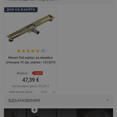
ДНИ НА БАНЯТА
(5)
Mexen Flat корпус за линейно
оттичане 70 см, златен - 1515070
59,20 €
-19,95%
47,39 €
Каталожна цена:
59,20 €
Най-ниска цена:
/ 51,79
47,39 €
BGN
вдъхновения
Наличност:
В наличност
Добави в количката