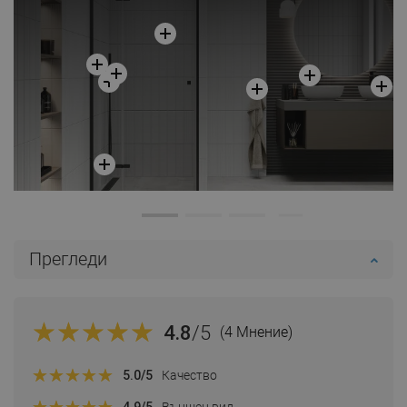
Сравнете
favorite_border
Любима
Прегледи
4.8
/5
(4 Мнение)
5.0
/5
Качество
4.9
/5
Външен вид