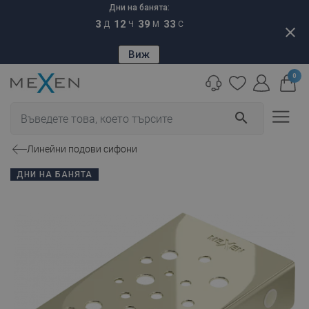
Дни на банята:
3
12
39
32
Д
Ч
М
С
close
Виж
0
search
Линейни подови сифони
ДНИ НА БАНЯТА