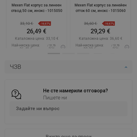
Mexen Flat корпус за линеен
Mexen Flat корпус за линейен
отвод 50 см, инокс - 1015050
отток 60 см, инокс - 1015060
33,10 €
36,60 €
-19,97%
-19,97%
26,49 €
29,29 €
Каталожна цена:
33,10 €
Каталожна цена:
36,60 €
Най-ниска цена:
Най-ниска цена:
/ 51,79
/ 51,79
26,49 €
29,29 €
BGN
BGN
Наличност:
В наличност
Наличност:
В наличност
ЧЗВ
Добави в количката
Добави в количката
Сравнете
favorite_border
Любима
Сравнете
favorite_border
Любима
Не сте намерили отговора?
Пишете ни
Задайте ни въпрос
Вижте още въпроси