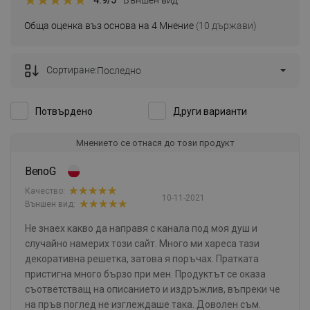
Обща оценка въз основа на 4 Мнение
(10 държави)
Сортиране:
Последно
Потвърдено
Други варианти
Мнението се отнася до този продукт
BenoG
Качество:
10-11-2021
Външен вид:
Не знаех какво да направя с канала под моя душ и
случайно намерих този сайт. Много ми хареса тази
декоративна решетка, затова я поръчах. Пратката
пристигна много бързо при мен. Продуктът се оказа
съответстващ на описанието и издръжлив, въпреки че
на пръв поглед не изглеждаше така. Доволен съм.