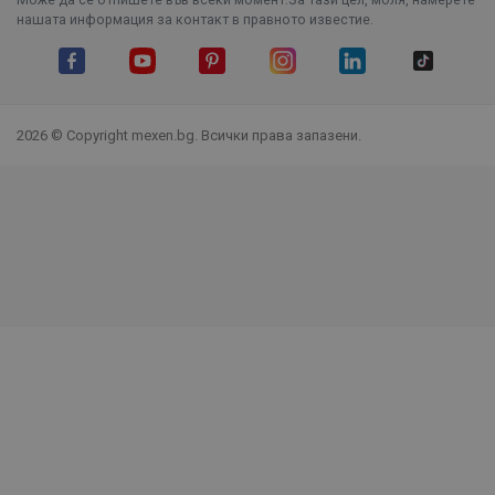
нашата информация за контакт в правното известие.
Facebook
YouTube
Pinterest
Instagram Feed
LinkedIn
TikTok
2026 © Copyright mexen.bg. Всички права запазени.