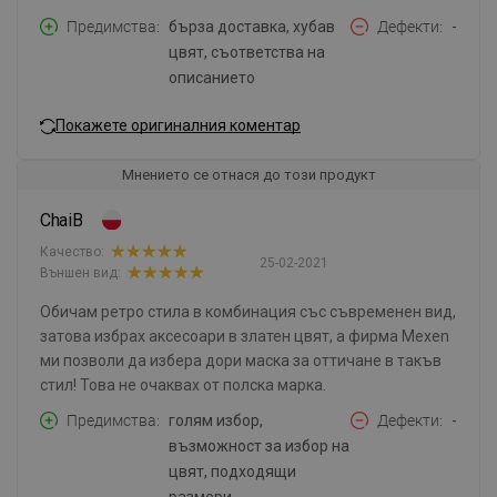
Предимства
бърза доставка, хубав
Дефекти
-
цвят, съответства на
описанието
Покажете оригиналния коментар
Мнението се отнася до този продукт
ChaiB
Качество:
25-02-2021
Външен вид:
Обичам ретро стила в комбинация със съвременен вид,
затова избрах аксесоари в златен цвят, а фирма Mexen
ми позволи да избера дори маска за оттичане в такъв
стил! Това не очаквах от полска марка.
Предимства
голям избор,
Дефекти
-
възможност за избор на
цвят, подходящи