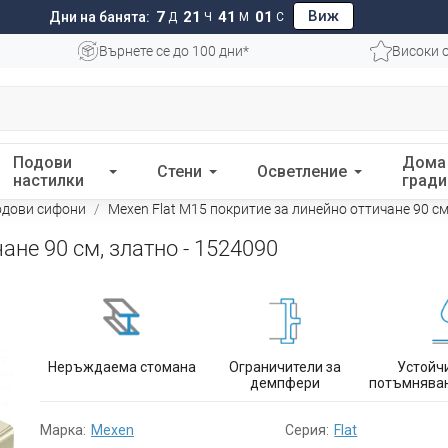
Виж
7
21
41
00
Дни на банята:
Д
Ч
М
С
Върнете се до 100 дни*
Високи 
Подови
Дома
Стени
Осветление
настилки
гради
одови сифони
Mexen Flat M15 покритие за линейно оттичане 90 см
ане 90 см, златно - 1524090
Неръждаема стомана
Ограничители за
Устойч
демпфери
потъмняван
Марка:
Mexen
Серия:
Flat