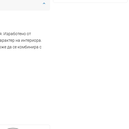
я. Изработено от
арактер на интериора.
оже да се комбинира с