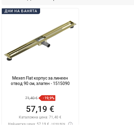
ДНИ НА БАНЯТА
Mexen Flat корпус за линеен
отвод 90 см, златен - 1515090
71,40 €
-19,9%
57,19 €
Каталожна цена:
71,40 €
Най-ниска цена: 57,19 €
/ 62,69 BGN
Наличност:
В наличност