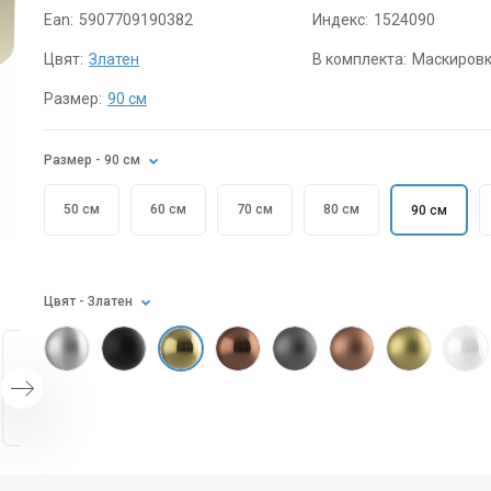
Ean:
5907709190382
Индекс:
1524090
Цвят:
Златен
В комплекта:
Маскиров
Размер:
90 см
Размер
- 90 см
50 см
60 см
70 см
80 см
90 см
Цвят
- Златен