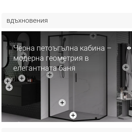
Добави в количката
вдъхновения
Сравнете
favorite_border
Любима
Черна петоъгълна кабина –
модерна геометрия в
елегантната баня