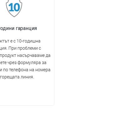
години гаранция
ктът е с 10-годишна
ция. При проблеми с
 продукт насърчаваме да
ете чрез формуляра за
и по телефона на номера
 горещата линия.