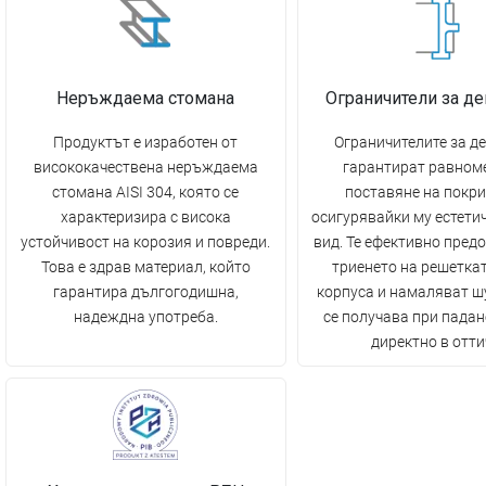
Неръждаема стомана
Ограничители за д
Продуктът е изработен от
Ограничителите за д
висококачествена неръждаема
гарантират равном
стомана AISI 304, която се
поставяне на покри
характеризира с висока
осигурявайки му естети
устойчивост на корозия и повреди.
вид. Те ефективно пред
Това е здрав материал, който
триенето на решетка
гарантира дългогодишна,
корпуса и намаляват ш
надеждна употреба.
се получава при падан
директно в отти