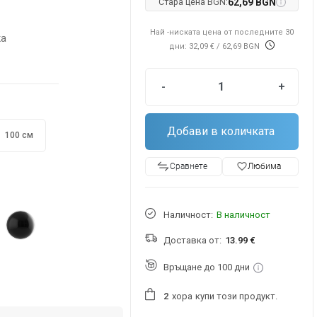
Стара цена BGN:
62,69 BGN
Най -ниската цена от последните 30
ка
дни: 32,09 €
/ 62,69 BGN
-
+
Добави в количката
100 см
favorite_border
Любима
Сравнете
Наличност:
В наличност
Доставка от:
13.99 €
Връщане до 100 дни
хора
купи този продукт.
2