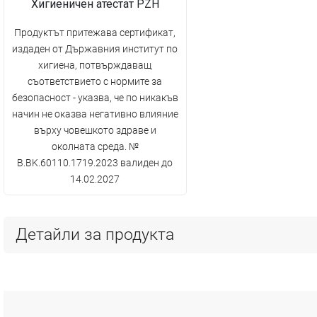
Хигиеничен атестат PZH
Продуктът притежава сертификат,
издаден от Държавния институт по
хигиена, потвърждаващ
съответствието с нормите за
безопасност - указва, че по никакъв
начин не оказва негативно влияние
върху човешкото здраве и
околната среда. №
B.BK.60110.1719.2023 валиден до
14.02.2027
Детайли за продукта