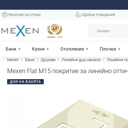
Наличие на стоки
Удобни плащания
Баня
Кухня
Отопление
Плочки
Mexen
Баня
Душове
Линейни душ канали
Линейни п
Mexen Flat M15 покритие за линейно оттич
ДНИ НА БАНЯТА