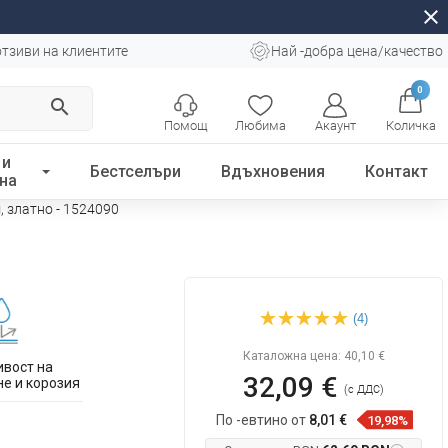
close
отзиви на клиентите
Най -добра цена/качество
0
search
Помощ
Любима
Акаунт
Количка
 и
Бестселъри
Вдъхновения
Контакт
на
, златно - 1524090
Mexen Flat M15 покритие за
(4)
линейно оттичане 90 см,
златно - 1524090
Каталожна цена:
40,10 €
ивост на
32,09 €
е и корозия
(с ДДС)
По -евтино от
8,01 €
19,98%