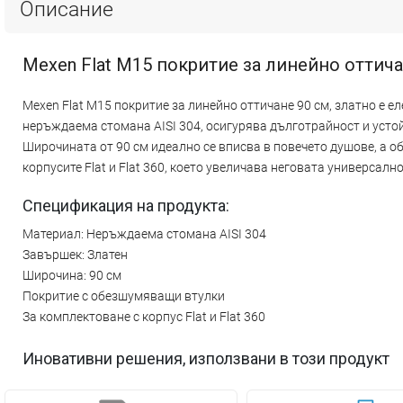
Описание
Mexen Flat M15 покритие за линейно оттичан
Mexen Flat M15 покритие за линейно оттичане 90 см, златно е е
неръждаема стомана AISI 304, осигурява дълготрайност и усто
Широчината от 90 см идеално се вписва в повечето душове, а 
корпусите Flat и Flat 360, което увеличава неговата универсално
Спецификация на продукта:
Материал: Неръждаема стомана AISI 304
Завършек: Златен
Широчина: 90 см
Покритие с обезшумяващи втулки
За комплектоване с корпус Flat и Flat 360
Иновативни решения, използвани в този продукт