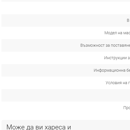
В
Модел на ма
Възможност за поставяне
Инструкции з
Информационна б
Условия на 
Пр
Може да ви хареса и