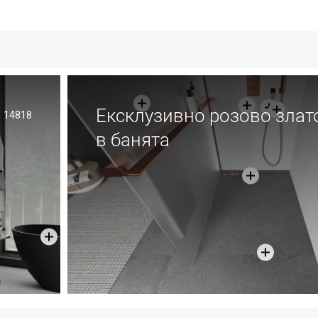
Ексклузивно розово злат
14818
в банята