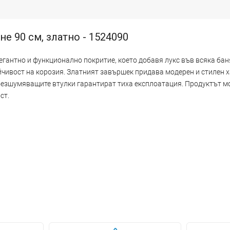
е 90 см, златно - 1524090
легантно и функционално покритие, което добавя лукс във всяка бан
йчивост на корозия. Златният завършек придава модерен и стилен х
обезшумяващите втулки гарантират тиха експлоатация. Продуктът м
ст.