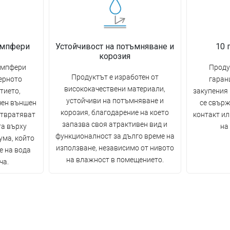
емпфери
Устойчивост на потъмняване и
10 
корозия
емпфери
Проду
Продуктът е изработен от
ерното
гаран
висококачествени материали,
тието,
закупения
устойчиви на потъмняване и
чен външен
се свърж
корозия, благодарение на което
отвратяват
контакт ил
запазва своя атрактивен вид и
та върху
на
функционалност за дълго време на
ума, който
използване, независимо от нивото
е на вода
на влажност в помещението.
ча.