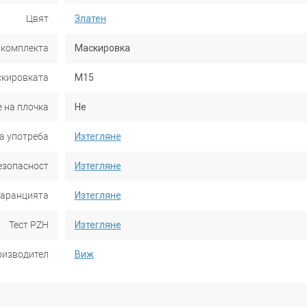
Цвят
Златен
 комплекта
Маскировка
скировката
M15
 на плочка
Не
а употреба
Изтегляне
езопасност
Изтегляне
гаранцията
Изтегляне
Тест PZH
Изтегляне
оизводител
Виж