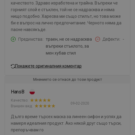
качеството. Здраво изработена и трайна. Въпреки че
горният слой е стъклен, той не се надрасква и няма
нищо подобно. Харесва ми също стилът, но това може
би е въпрос на лично предпочитание. Черното няма да
пасне навсякъде.
Предимства
траен, не се надрасква
Дефекти
-
въпреки стъклото, за
мен хубав стил
Покажете оригиналния коментар
Мнението се отнася до този продукт
HansB
Качество:
09-02-2020
Външен вид:
Дълго време търсех маска за линеен сифон и успях да
намеря идеалния продукт. Ако някой друг също търси,
препоръчвам го