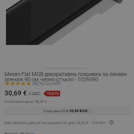
Mexen Flat MGB декоративна покривка за линеен
дренаж 90 см, черно стъкло - 1026090
(0)
(4)
Въпроси
30,69 €
19,87%
(с ДДС)
Каталожна цена:
38,30 €
Стара цена BGN:
59,89 BGN
Най -ниската цена от последните 30 дни: 30,69 €
/ 59,89 BGN