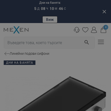
Дни на банята:
5
08
10
45
Д
Ч
М
С
close
Виж
0
search
Линейни подови сифони
ДНИ НА БАНЯТА