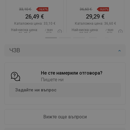
33,10 €
36,60 €
-19,97%
-19,97%
26,49 €
29,29 €
Каталожна цена:
33,10 €
Каталожна цена:
36,60 €
Най-ниска цена:
Най-ниска цена:
/ 59,89
/ 59,89
26,49 €
29,29 €
BGN
BGN
Наличност:
В наличност
Наличност:
В наличност
ЧЗВ
Добави в количката
Добави в количката
Сравнете
favorite_border
Любима
Сравнете
favorite_border
Любима
Не сте намерили отговора?
Пишете ни
Задайте ни въпрос
Вижте още въпроси