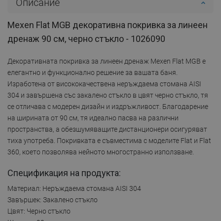
Описание
Mexen Flat MGB декоративна покривка за линеен
дренаж 90 см, черно стъкло - 1026090
Декоративната покривка за линеен дренаж Mexen Flat MGB е
елегантно и функционално решение за вашата баня.
Изработена от висококачествена неръждаема стомана AISI
304 и завършена със закалено стъкло в цвят черно стъкло, тя
се отличава с модерен дизайн и издръжливост. Благодарение
на ширината от 90 см, тя идеално пасва на различни
пространства, а обезшумяващите дистанционери осигуряват
тиха употреба. Покривката е съвместима с моделите Flat и Flat
360, което позволява нейното многостранно използване.
Спецификация на продукта:
Материал: Неръждаема стомана AISI 304
Завършек: Закалено стъкло
Цвят: Черно стъкло