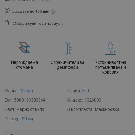
Връщане до 100 дни
хора
купи този продукт.
2
3
Неръждаема
Ограничители за
Устойчивост на
стомана
демпфери
потъмняване и
корозия
Марка:
Mexen
Серия:
Flat
Ean:
5903163380864
Индекс:
1026090
Цвят:
Черно стъкло
В комплекта:
Маскировка
Размер:
90 см