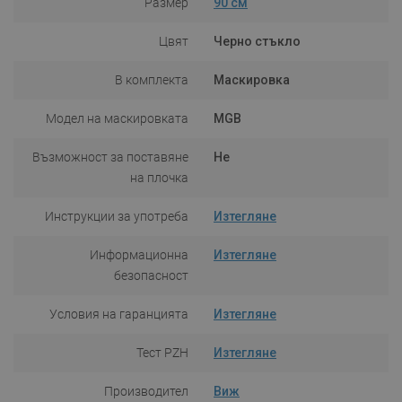
Размер
90 см
Цвят
Черно стъкло
В комплекта
Маскировка
Модел на маскировката
MGB
Възможност за поставяне
Не
на плочка
Инструкции за употреба
Изтегляне
Информационна
Изтегляне
безопасност
Условия на гаранцията
Изтегляне
Тест PZH
Изтегляне
Производител
Виж