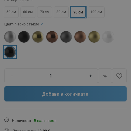
Размер
- 90 см
50 см
60 см
70 см
80 см
100 см
90 см
Цвят
- Черно стъкло
favorite_border
-
+
Добави в количката
Наличност:
В наличност
Доставка от:
13.99 €