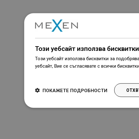
Този уебсайт използва бисквитки
Този уебсайт използва бисквитки за подобряв
уебсайт, Вие се съгласявате с всички бисквитк
Dowiedz się więcej
ПОКАЖЕТЕ ПОДРОБНОСТИ
ОТХВ