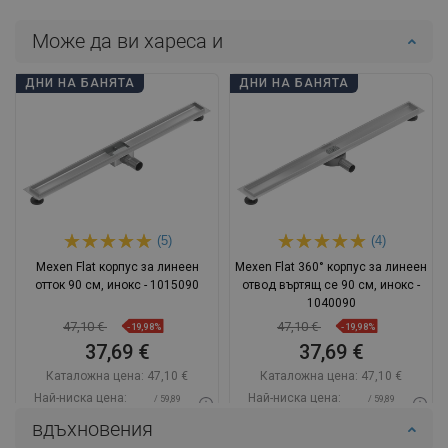
Може да ви хареса и
ДНИ НА БАНЯТА
ДНИ НА БАНЯТА
(5)
(4)
Mexen Flat корпус за линеен
Mexen Flat 360° корпус за линеен
отток 90 см, инокс - 1015090
отвод въртящ се 90 см, инокс -
1040090
47,10 €
47,10 €
-19,98%
-19,98%
37,69 €
37,69 €
Каталожна цена:
47,10 €
Каталожна цена:
47,10 €
Най-ниска цена:
Най-ниска цена:
/ 59,89
/ 59,89
37,69 €
37,69 €
BGN
BGN
вдъхновения
Наличност:
В наличност
Наличност:
В наличност