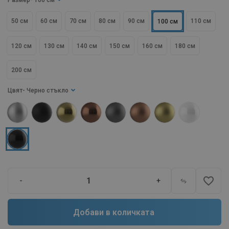
Размер
- 100 см
50 см
60 см
70 см
80 см
90 см
110 см
100 см
120 см
130 см
140 см
150 см
160 см
180 см
200 см
Цвят
- Черно стъкло
favorite_border
-
+
Добави в количката