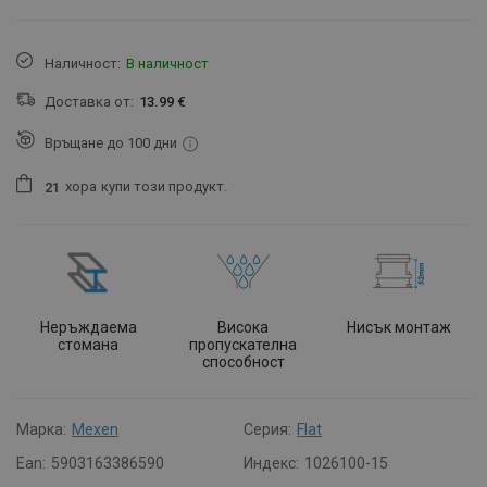
Наличност:
В наличност
Доставка от:
13.99 €
Връщане до 100 дни
хора
купи този продукт.
2
1
Неръждаема
Висока
Нисък монтаж
стомана
пропускателна
способност
Марка:
Mexen
Серия:
Flat
Ean:
5903163386590
Индекс:
1026100-15