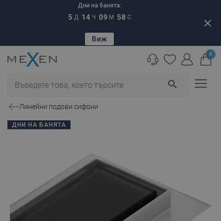
Дни на банята:
5
14
09
57
Д
Ч
М
С
close
Виж
0
search
Линейни подови сифони
ДНИ НА БАНЯТА