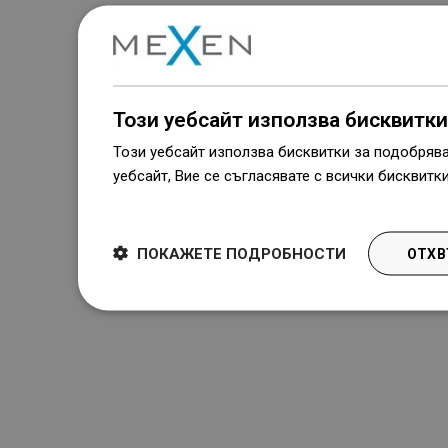
Този уебсайт използва бисквитки
Този уебсайт използва бисквитки за подобряв
уебсайт, Вие се съгласявате с всички бисквитк
Dowiedz się więcej
ПОКАЖЕТЕ ПОДРОБНОСТИ
ОТХВ