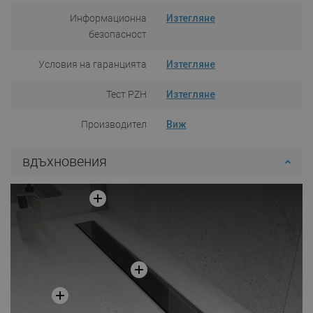
Информационна
Изтегляне
безопасност
Условия на гаранцията
Изтегляне
Тест PZH
Изтегляне
Производител
Виж
вдъхновения