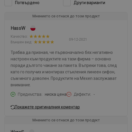
Потвърдено
Други варианти
Мнението се отнася до този продукт
HassW
Качество:
09-12-2021
Външен вид:
Трябва да призная, че първоначално бях негативно
настроен към продуктите на тази фирма – основно
поради дългото чакане за пакета. Въпреки това, след
като го получих и монтирах стъкления линеен сифон,
съм много доволен. Продуктите на Mexen заслужават
внимание.
Предимства
ниска цена
Дефекти
-
Покажете оригиналния коментар
Мнението се отнася до този продукт