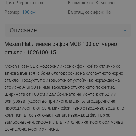
Цвят:
Черно стъкло
В комплекта:
Комплект
Размер:
100 см
Въртящ се сифон:
Не
Описание
Mexen Flat Линеен сифон MGB 100 см, черно
стъкло - 1026100-15
Mexen Flat MGB е модерен линеен сифон, който отлично се
вписва във всяка баня благодарение на елегантното черно
стъкло. Продуктът е изработен от устойчива неръждаема
стомана AISI 304 и има закалено стъкло като покритие.
Ширината от 100 см и дълбочината на монтаж от 52 мм
осигуряват удобство при инсталация. Благодарение на
проходимостта от 50 л/мин ефективно отводнява водата. В
комплектът се включват капак, изваждащ филтър за
замърсявания, сифон и уплътнителна яка, което осигурява
функционалност и хигиена.