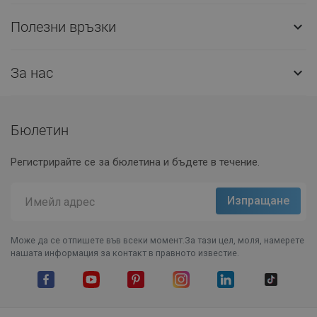
Полезни връзки

За нас

Бюлетин
Регистрирайте се за бюлетина и бъдете в течение.
Може да се отпишете във всеки момент.За тази цел, моля, намерете
нашата информация за контакт в правното известие.
Facebook
YouTube
Pinterest
Instagram Feed
LinkedIn
TikTok