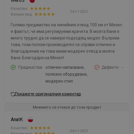
WeroS
Качество:
24-11-2021
Външен вид:
Голямо предимство на линейния отвод 100 см от Mexen
е фактът, че има регулируеми крачета. В моята баня е
много трудно да се намери подходящ модел. Въпреки
това, този полски производител се справи отлично и
благодарение на това имам модерен отвод в моята
баня. Благодаря на Mexen!
Предимства
отлично напасване,
Дефекти
-
полезно оборудване,
модерен стил
Покажете оригиналния коментар
Мнението се отнася до този продукт
AnatK
Качество:
04-11-2021
Външен вид: