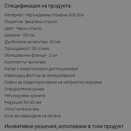
Спецификация на продукта:
Материал: Неръждаема стомана AISI 304
Покритие: Закалено стъкло
Цвят: Черно стъкло
Ширина: 100 см
Дълбочина на монтаж: 52 мм
Проходимост: 50 л/мин
Облицовъчни фланци - 2 см
Комплектът включва:
Капак с амортисьорни дистанционери
Изваждащ филтър за замърсявания
Сифон за предотвратяване на неприятни миризми
Отводнителна ринва
Регулируеми крачета
Редукция 50/40 мм
Уплътнителна яка
Кука за изваждане на капака
Иновативни решения, използвани в този продукт