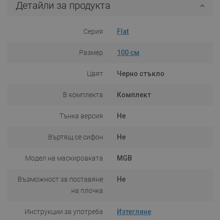
Детайли за продукта
Серия
Flat
Размер
100 см
Цвят
Черно стъкло
В комплекта
Комплект
Тънка версия
Не
Въртящ се сифон
Не
Модел на маскировката
MGB
Възможност за поставяне
Не
на плочка
Инструкции за употреба
Изтегляне