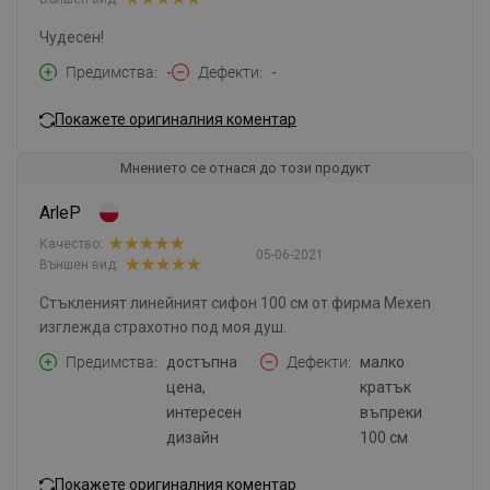
Чудесен!
Предимства
-
Дефекти
-
Покажете оригиналния коментар
Мнението се отнася до този продукт
ArleP
Качество:
05-06-2021
Външен вид:
Стъкленият линейният сифон 100 см от фирма Mexen
изглежда страхотно под моя душ.
Предимства
достъпна
Дефекти
малко
цена,
кратък
интересен
въпреки
дизайн
100 см
Покажете оригиналния коментар