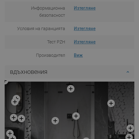
Информационна
Изтегляне
безопасност
Условия на гаранцията
Изтегляне
Тест PZH
Изтегляне
Производител
Виж
вдъхновения