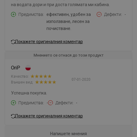
на водата дори и при доста голямата ми кабина.
Предимства
ефективен, удобен за
Дефекти
-
използване, лесен за
почистване.
Покажете оригиналния коментар
Мнението се отнася до този продукт
OriP
Качество:
07-01-2020
Външен вид:
Успешна покупка.
Предимства
-
Дефекти
-
Покажете оригиналния коментар
Напишете мнения