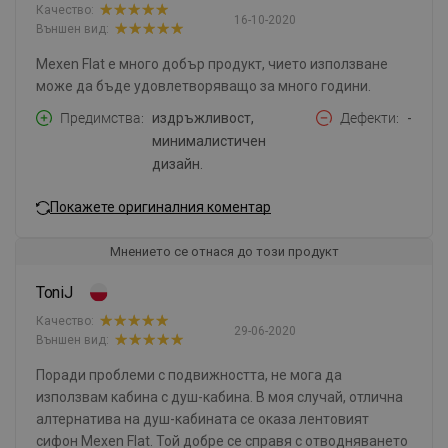
Качество:
16-10-2020
Външен вид:
Mexen Flat е много добър продукт, чието използване
може да бъде удовлетворяващо за много години.
Предимства
издръжливост,
Дефекти
-
минималистичен
дизайн.
Покажете оригиналния коментар
Мнението се отнася до този продукт
ToniJ
Качество:
29-06-2020
Външен вид:
Поради проблеми с подвижността, не мога да
използвам кабина с душ-кабина. В моя случай, отлична
алтернатива на душ-кабината се оказа лентовият
сифон Mexen Flat. Той добре се справя с отводняването