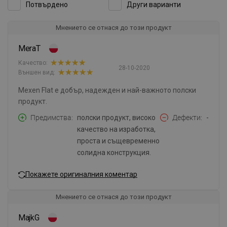
Потвърдено
Други варианти
Мнението се отнася до този продукт
MeraT
Качество:
28-10-2020
Външен вид:
Mexen Flat е добър, надежден и най-важното полски
продукт.
Предимства
полски продукт, високо
Дефекти
-
качество на изработка,
проста и същевременно
солидна конструкция.
Покажете оригиналния коментар
Мнението се отнася до този продукт
MajkG