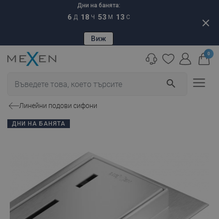
Дни на банята:
6
18
53
12
Д
Ч
М
С
close
Виж
0
search
Линейни подови сифони
ДНИ НА БАНЯТА