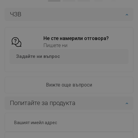
Наличност:
В наличност
Наличност:
В наличност
ЧЗВ
Добави в количката
Добави в количката
Сравнете
favorite_border
Любима
Сравнете
favorite_border
Любима
Не сте намерили отговора?
Пишете ни
Задайте ни въпрос
Вижте още въпроси
Попитайте за продукта