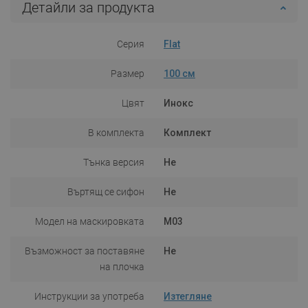
Детайли за продукта
Серия
Flat
Размер
100 см
Цвят
Инокс
В комплекта
Комплект
Тънка версия
Не
Въртящ се сифон
Не
Модел на маскировката
M03
Възможност за поставяне
Не
на плочка
Инструкции за употреба
Изтегляне