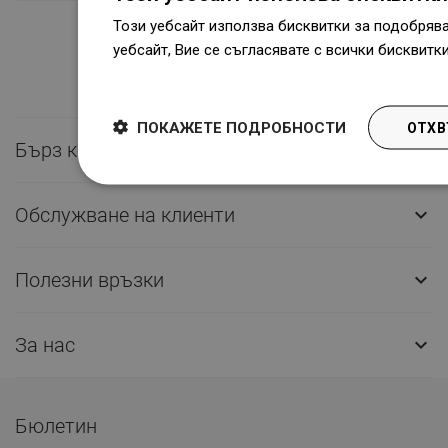
Този уебсайт използва бисквитки за подобряв
уебсайт, Вие се съгласявате с всички бисквитк
Dowiedz się więcej
ПОКАЖЕТЕ ПОДРОБНОСТИ
ОТХВ
Бърз контакт

Обслужване на клиенти

Полезни връзки

За нас

Бюлетин