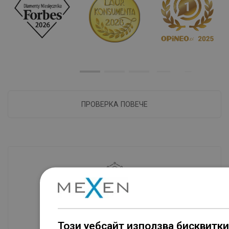
ПРОВЕРКА ПОВЕЧЕ
Наличие на стоки
Нашите продукти ви чакат в модерен
склад.Винаги готов за изпращане!
Този уебсайт използва бисквитки