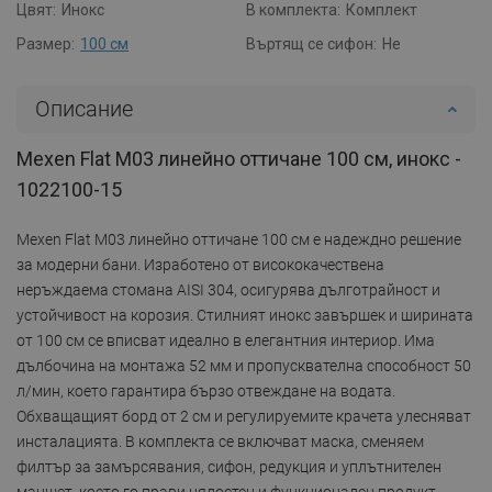
Цвят:
Инокс
В комплекта:
Комплект
Размер:
100 см
Въртящ се сифон:
Не
Описание
Mexen Flat M03 линейно оттичане 100 см, инокс -
1022100-15
Mexen Flat M03 линейно оттичане 100 см е надеждно решение
за модерни бани. Изработено от висококачествена
неръждаема стомана AISI 304, осигурява дълготрайност и
устойчивост на корозия. Стилният инокс завършек и ширината
от 100 см се вписват идеално в елегантния интериор. Има
дълбочина на монтажа 52 мм и пропусквателна способност 50
л/мин, което гарантира бързо отвеждане на водата.
Обхващащият борд от 2 см и регулируемите крачета улесняват
инсталацията. В комплекта се включват маска, сменяем
филтър за замърсявания, сифон, редукция и уплътнителен
маншет, което го прави цялостен и функционален продукт.