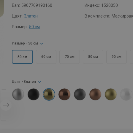
Ean:
5907709190160
Индекс:
1520050
Цвят:
Златен
В комплекта:
Маскиров
Размер:
50 см
Размер
- 50 см
60 см
70 см
80 см
90 см
50 см
Цвят
- Златен