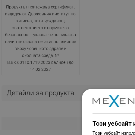
Продуктът притежава сертификат,
издаден от Държавния институт по
хигиена, потвърждаващ
съответствието с нормите за
безопасност - указва, че по никакъв
начин не оказва негативно влияние
върху човешкото здраве и
околната среда. №
B.BK.60110.1719.2023 валиден до
14.02.2027
Детайли за продукта
Този уебсайт 
Този уебсайт изпол