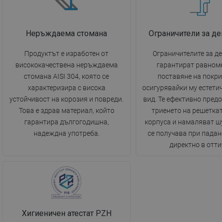
Неръждаема стомана
Ограничители за д
Продуктът е изработен от
Ограничителите за д
висококачествена неръждаема
гарантират равном
стомана AISI 304, която се
поставяне на покри
характеризира с висока
осигурявайки му естети
устойчивост на корозия и повреди.
вид. Те ефективно пред
Това е здрав материал, който
триенето на решетка
гарантира дългогодишна,
корпуса и намаляват ш
надеждна употреба.
се получава при падан
директно в отти
Хигиеничен атестат PZH