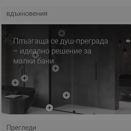
Добави в количката
вдъхновения
Сравнете
favorite_border
Любима
Плъзгаща се душ-преграда
– идеално решение за
малки бани
Прегледи