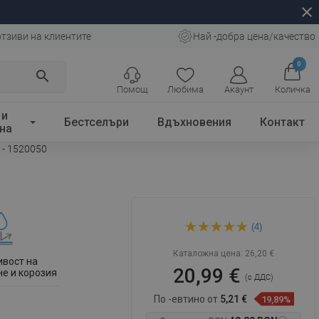
close
отзиви на клиентите
Най -добра цена/качество
0
search
Помощ
Любима
Акаунт
Количка
 и
Бестселъри
Вдъхновения
Контакт
на
 - 1520050
Mexen Flat M01 капак за
(4)
линеен сифон 50 см, златен
- 1520050
Каталожна цена:
26,20 €
ивост на
20,99 €
е и корозия
(с ДДС)
По -евтино от
5,21 €
19,89%