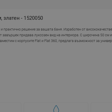
, златен - 1520050
тно и практично решение за вашата баня. Изработен от висококачес
ият завършек придава луксозен вид на интериора. С широчина 50 с
местим с корпусите Flat и Flat 360, предлага възможност за униве