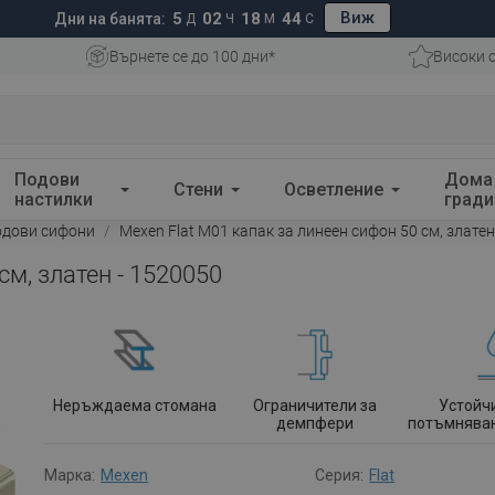
Виж
5
02
18
43
Дни на банята:
Д
Ч
М
С
Върнете се до 100 дни*
Високи 
Подови
Дома
Стени
Осветление
настилки
гради
одови сифони
Mexen Flat M01 капак за линеен сифон 50 см, златен
см, златен - 1520050
Неръждаема стомана
Ограничители за
Устойч
демпфери
потъмняван
Марка:
Mexen
Серия:
Flat