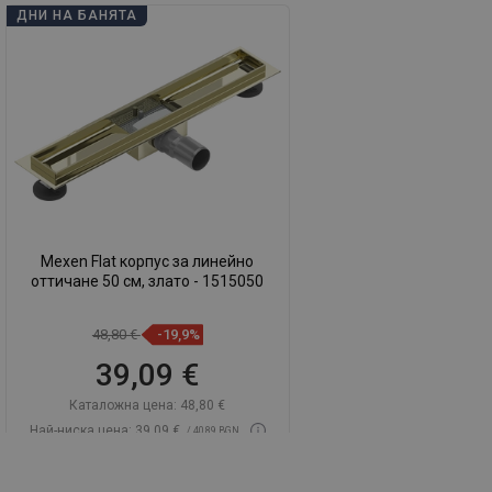
ДНИ НА БАНЯТА
Mexen Flat корпус за линейно
оттичане 50 см, злато - 1515050
48,80 €
-19,9%
39,09 €
Каталожна цена:
48,80 €
Най-ниска цена: 39,09 €
/ 40,89 BGN
Наличност:
В наличност