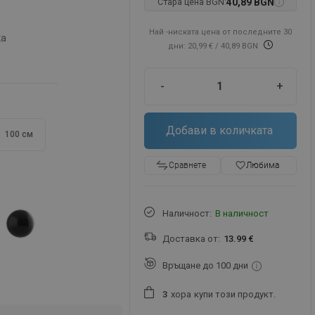
Стара цена BGN:
40,89 BGN
Най -ниската цена от последните 30
ка
дни: 20,99 €
/ 40,89 BGN
-
+
Добави в количката
100 см
favorite_border
Любима
Сравнете
Наличност:
В наличност
Доставка от:
13.99 €
Връщане до 100 дни
хора
купи този продукт.
3