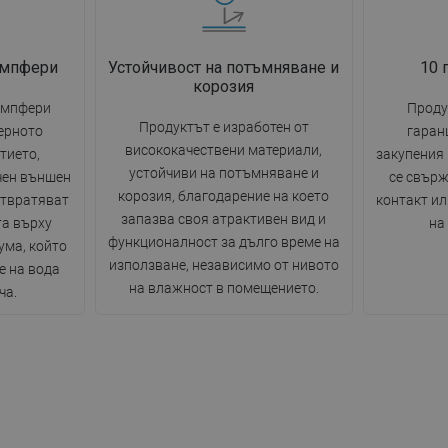
емпфери
Устойчивост на потъмняване и
10 
корозия
емпфери
Проду
Продуктът е изработен от
ерното
гаран
висококачествени материали,
тието,
закупения
устойчиви на потъмняване и
чен външен
се свърж
корозия, благодарение на което
отвратяват
контакт ил
запазва своя атрактивен вид и
та върху
на
функционалност за дълго време на
ума, който
използване, независимо от нивото
е на вода
на влажност в помещението.
ча.