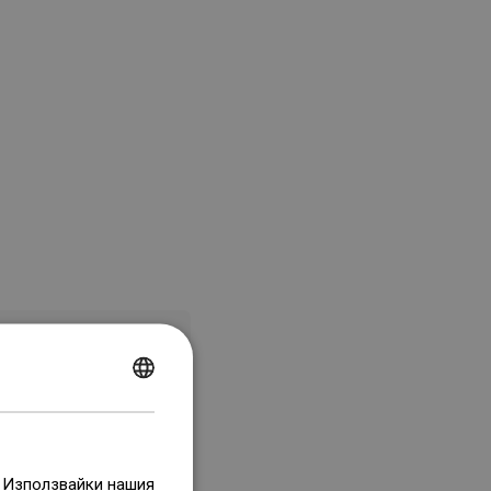
POLISH
CZECH
GERMAN
. Използвайки нашия