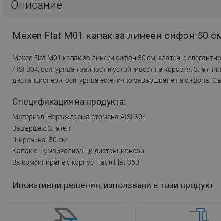
Описание
Mexen Flat M01 капак за линеен сифон 50 см
Mexen Flat M01 капак за линеен сифон 50 см, златен, е елеган
AISI 304, осигурява трайност и устойчивост на корозия. Златн
дистанционери, осигурява естетично завършване на сифона. Съв
Спецификация на продукта:
Материал: Неръждаема стомана AISI 304
Завършек: Златен
Широчина: 50 см
Капак с шумоизолиращи дистанционери
За комбиниране с корпус Flat и Flat 360
Иновативни решения, използвани в този продукт