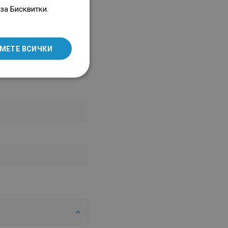
ENGLISH
за Бисквитки.
SLOVAK
LITHUANIAN
МЕТЕ ВСИЧКИ
ROMANIAN
HUNGARIAN
FRENCH
ITALIAN
SPANISH
UKRAINIAN
BULGARIAN
ESTONIAN
DUTCH
LATVIAN