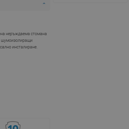
твена неръждаема стомана
м и шумоизолиращи
рсално инсталиране.