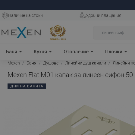
Наличие на стоки
Удобни плащания
Баня
Кухня
Отопление
Плочки
Mexen
Баня
Душове
Линейни душ канали
Линейни п
Mexen Flat M01 капак за линеен сифон 50 
ДНИ НА БАНЯТА