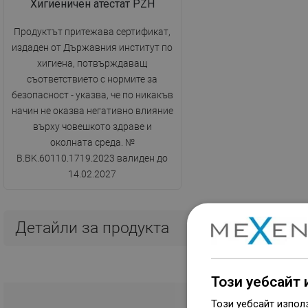
Хигиеничен атестат PZH
Продуктът притежава сертификат,
издаден от Държавния институт по
хигиена, потвърждаващ
съответствието с нормите за
безопасност - указва, че по никакъв
начин не оказва негативно влияние
върху човешкото здраве и
околната среда. №
B.BK.60110.1719.2023 валиден до
14.02.2027
Детайли за продукта
Този уебсайт 
Този уебсайт изпол