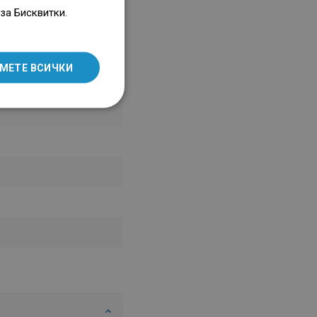
ENGLISH
за Бисквитки.
SLOVAK
LITHUANIAN
МЕТЕ ВСИЧКИ
ROMANIAN
HUNGARIAN
FRENCH
ITALIAN
SPANISH
UKRAINIAN
BULGARIAN
ESTONIAN
DUTCH
LATVIAN