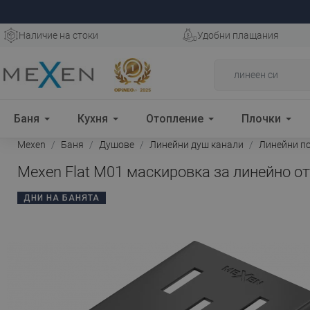
Наличие на стоки
Удобни плащания
Баня
Кухня
Отопление
Плочки
Mexen
Баня
Душове
Линейни душ канали
Линейни п
Mexen Flat M01 маскировка за линейно от
ДНИ НА БАНЯТА