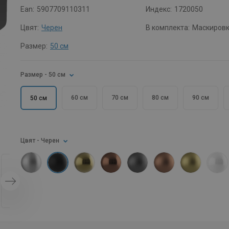
Ean:
5907709110311
Индекс:
1720050
Цвят:
Черен
В комплекта:
Маскиров
Размер:
50 см
Размер
- 50 см
60 см
70 см
80 см
90 см
50 см
Цвят
- Черен