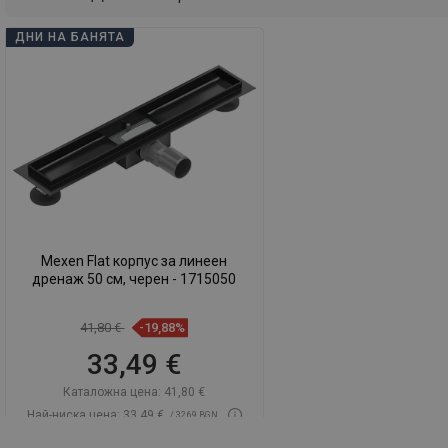
ДНИ НА БАНЯТА
Mexen Flat корпус за линеен
дренаж 50 см, черен - 1715050
41,80 €
-19,88%
33,49 €
Каталожна цена:
41,80 €
Най-ниска цена: 33,49 €
/ 32,69 BGN
Наличност:
В наличност