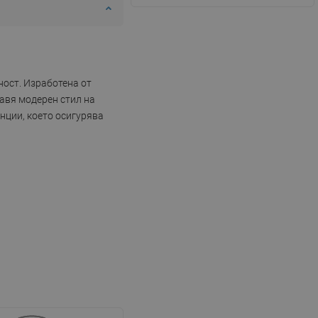
ност. Изработена от
авя модерен стил на
нции, което осигурява