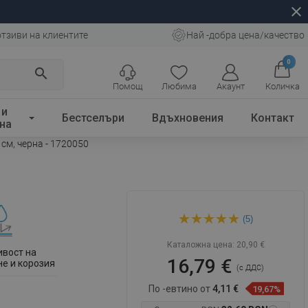
close
отзиви на клиентите
Най -добра цена/качество
0
search
Помощ
Любима
Акаунт
Количка
 и
Бестселъри
Вдъхновения
Контакт
на
см, черна - 1720050
Mexen Flat M01 маскировка
(5)
за линейно оттичане 50 см,
черна - 1720050
Каталожна цена:
20,90 €
ивост на
16,79 €
е и корозия
(с ДДС)
По -евтино от
4,11 €
19,67%