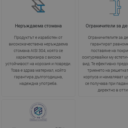
Неръждаема стомана
Ограничители за д
Продуктът е изработен от
Ограничителите за д
висококачествена неръждаема
гарантират равном
стомана AISI 304, която се
поставяне на покри
характеризира с висока
осигурявайки му естети
устойчивост на корозия и повреди.
вид. Те ефективно пред
Това е здрав материал, който
триенето на решетка
гарантира дългогодишна,
корпуса и намаляват ш
надеждна употреба.
се получава при падан
директно в отти