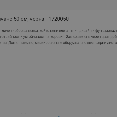
чане 50 см, черна - 1720050
отличен избор за всеки, който цени елегантния дизайн и функционал
готрайност и устойчивост на корозия. Завършекът в черен цвят доб
ения. Допълнително, маскировката е оборудвана с демпферни диста