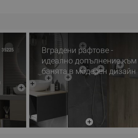
Вградени рафтове -
35225
идеално допълнение към
банята в модерен дизайн