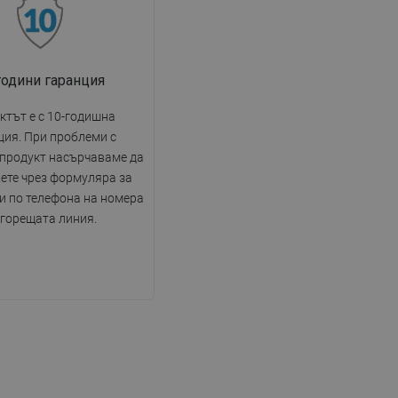
години гаранция
ктът е с 10-годишна
ция. При проблеми с
 продукт насърчаваме да
ете чрез формуляра за
и по телефона на номера
 горещата линия.