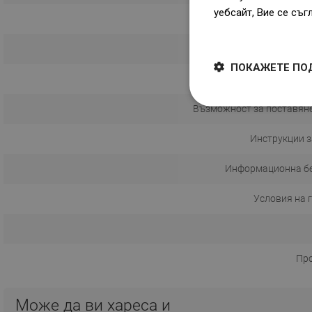
уебсайт, Вие се съг
Dowiedz się więcej
В
ПОКАЖЕТЕ ПО
Модел на ма
Възможност за поставяне
Инструкции з
Информационна б
Условия на 
Пр
Може да ви хареса и