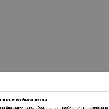
Серия
Flat
използва бисквитки
Размер
50 см
зва бисквитки за подобряване на потребителското изживяване