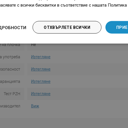
ласявате с всички бисквитки в съответствие с нашата Политика 
Цвят
Черен
 комплекта
Маскировка
ДРОБНОСТИ
ОТХВЪРЛЕТЕ ВСИЧКИ
ПРИЕ
скировката
M01
 на плочка
Не
а употреба
Изтегляне
езопасност
Изтегляне
гаранцията
Изтегляне
Тест PZH
Изтегляне
оизводител
Виж