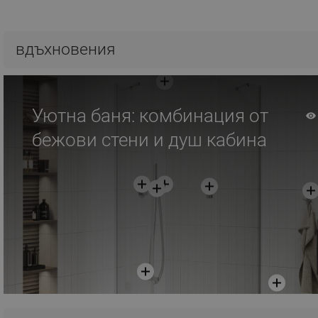
Добави в количката
вдъхновения
Сравнете
favorite_border
Любима
Уютна баня: комбинация от
бежови стени и душ кабина