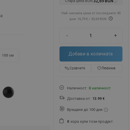
Стара цена BGN:
32,69 BGN
Най -ниската цена от последните 30
ка
дни: 16,79 €
/ 32,69 BGN
-
+
Добави в количката
100 см
favorite_border
Любима
Сравнете
Наличност:
В наличност
Доставка от:
13.99 €
Връщане до 100 дни
хора
купи този продукт.
8