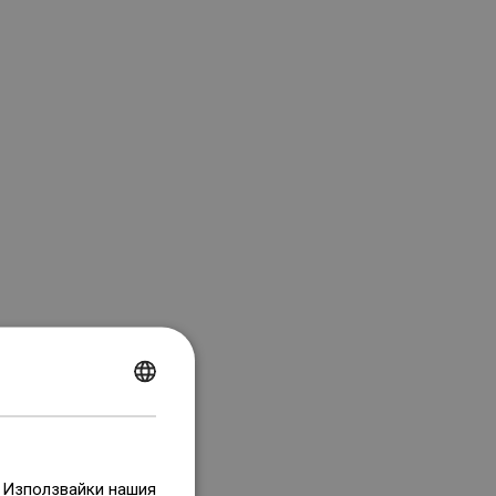
POLISH
CZECH
GERMAN
. Използвайки нашия