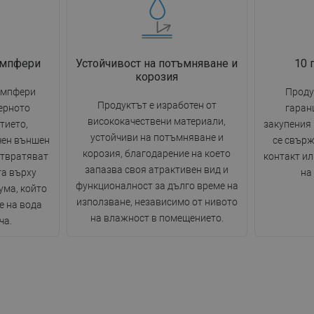
емпфери
Устойчивост на потъмняване и
10 
корозия
емпфери
Проду
Продуктът е изработен от
ерното
гаран
висококачествени материали,
тието,
закупения
устойчиви на потъмняване и
чен външен
се свърж
корозия, благодарение на което
отвратяват
контакт ил
запазва своя атрактивен вид и
та върху
на
функционалност за дълго време на
ума, който
използване, независимо от нивото
е на вода
на влажност в помещението.
ча.