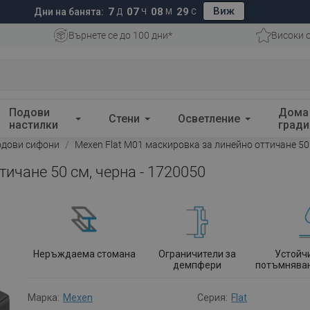
Виж
7
07
08
28
Дни на банята:
Д
Ч
М
С
Върнете се до 100 дни*
Високи 
Подови
Дома
Стени
Осветление
настилки
гради
одови сифони
Mexen Flat M01 маскировка за линейно оттичане 50 
тичане 50 см, черна - 1720050
Неръждаема стомана
Ограничители за
Устойч
демпфери
потъмняван
Марка:
Mexen
Серия:
Flat