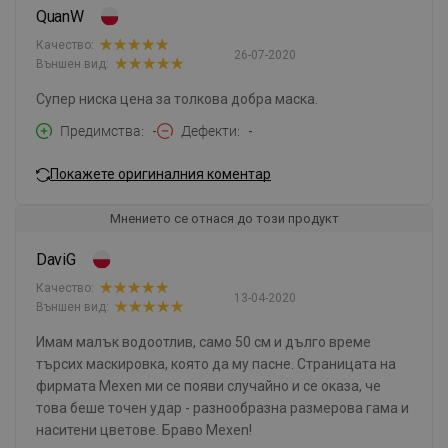
QuanW
Качество:
26-07-2020
Външен вид:
Супер ниска цена за толкова добра маска.
Предимства
-
Дефекти
-
Покажете оригиналния коментар
Мнението се отнася до този продукт
DaviG
Качество:
13-04-2020
Външен вид:
Имам малък водоотлив, само 50 см и дълго време
търсих маскировка, която да му пасне. Страницата на
фирмата Mexen ми се появи случайно и се оказа, че
това беше точен удар - разнообразна размерова гама и
наситени цветове. Браво Mexen!