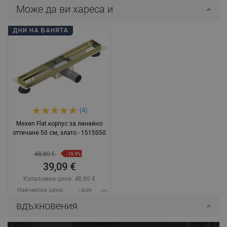
Може да ви хареса и
ДНИ НА БАНЯТА
(4)
Mexen Flat корпус за линейно
оттичане 50 см, злато - 1515050
48,80 €
-19,9%
39,09 €
Каталожна цена:
48,80 €
Най-ниска цена:
/ 40,89
39,09 €
BGN
вдъхновения
Наличност:
В наличност