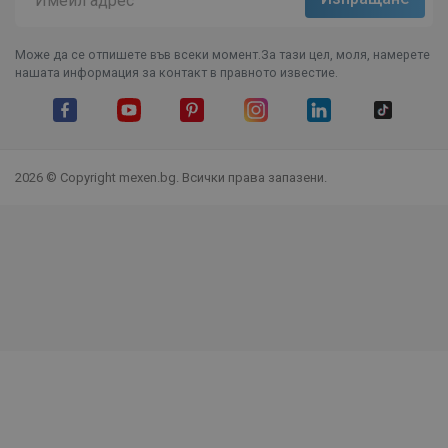
Може да се отпишете във всеки момент.За тази цел, моля, намерете
нашата информация за контакт в правното известие.
Facebook
YouTube
Pinterest
Instagram Feed
LinkedIn
TikTok
2026 © Copyright mexen.bg. Всички права запазени.