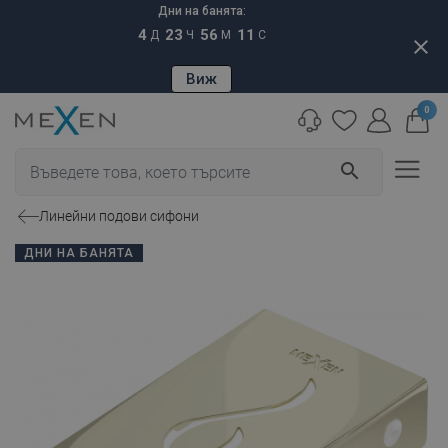
Дни на банята:
4
23
56
10
Д
Ч
М
С
close
Виж
0
search
Линейни подови сифони
ДНИ НА БАНЯТА