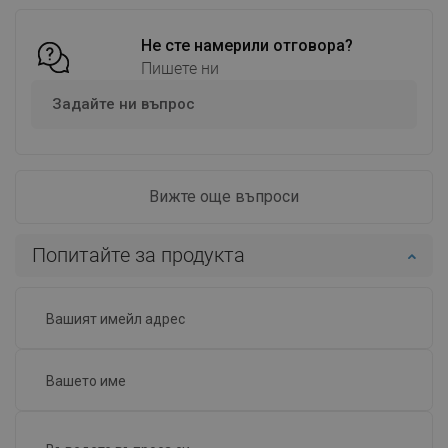
Сравнете
favorite_border
Любима
Сравнете
favorite_border
Любима
Не сте намерили отговора?
Пишете ни
Задайте ни въпрос
Вижте още въпроси
Попитайте за продукта