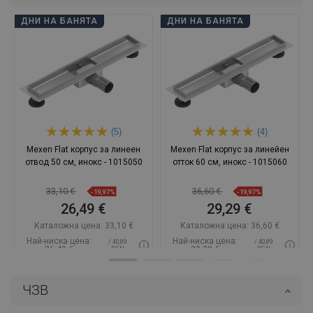
ДНИ НА БАНЯТА
ДНИ НА БАНЯТА
(5)
(4)
Mexen Flat корпус за линеен
Mexen Flat корпус за линейен
отвод 50 см, инокс - 1015050
отток 60 см, инокс - 1015060
33,10 €
36,60 €
-19,97%
-19,97%
26,49 €
29,29 €
Каталожна цена:
33,10 €
Каталожна цена:
36,60 €
Най-ниска цена:
Най-ниска цена:
/ 40,89
/ 40,89
26,49 €
29,29 €
BGN
BGN
Наличност:
В наличност
Наличност:
В наличност
ЧЗВ
Добави в количката
Добави в количката