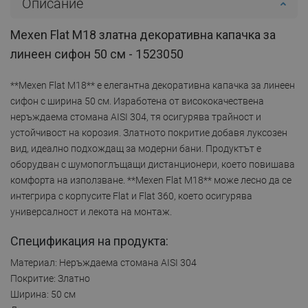
Описание
Mexen Flat M18 златна декоративна капачка за
линеен сифон 50 см - 1523050
**Mexen Flat M18** е елегантна декоративна капачка за линеен
сифон с ширина 50 см. Изработена от висококачествена
неръждаема стомана AISI 304, тя осигурява трайност и
устойчивост на корозия. Златното покритие добавя луксозен
вид, идеално подхождащ за модерни бани. Продуктът е
оборудван с шумопоглъщащи дистанционери, което повишава
комфорта на използване. **Mexen Flat M18** може лесно да се
интегрира с корпусите Flat и Flat 360, което осигурява
универсалност и лекота на монтаж.
Спецификация на продукта:
Материал: Неръждаема стомана AISI 304
Покритие: Златно
Ширина: 50 см