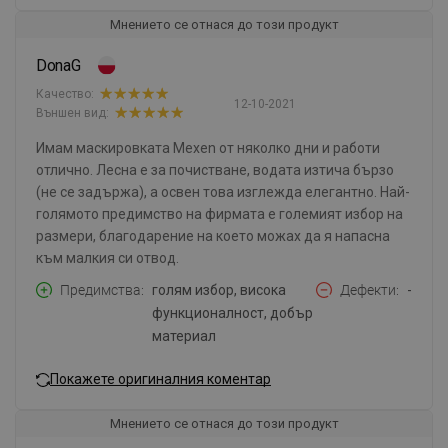
Мнението се отнася до този продукт
DonaG
Качество:
12-10-2021
Външен вид:
Имам маскировката Mexen от няколко дни и работи
отлично. Лесна е за почистване, водата изтича бързо
(не се задържа), а освен това изглежда елегантно. Най-
голямото предимство на фирмата е големият избор на
размери, благодарение на което можах да я напасна
към малкия си отвод.
Предимства
голям избор, висока
Дефекти
-
функционалност, добър
материал
Покажете оригиналния коментар
Мнението се отнася до този продукт