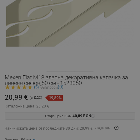
Mexen Flat M18 златна декоративна капачка за
линеен сифон 50 см - 1523050
(0)
(5)
Въпроси
20,99 €
19,89%
(с ДДС)
Каталожна цена:
26,20 €
Стара цена BGN:
40,89 BGN
Най -ниската цена от последните 30 дни: 20,99 €
/ 40,89 BGN