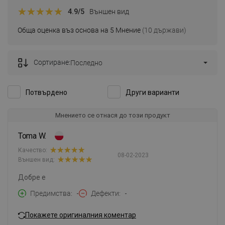
4.9
/5
Външен вид
Обща оценка въз основа на 5 Мнение
(10 държави)
Сортиране:
Последно
Потвърдено
Други варианти
Мнението се отнася до този продукт
Toma W.
Качество:
08-02-2023
Външен вид:
Добре е
Предимства
-
Дефекти
-
Покажете оригиналния коментар