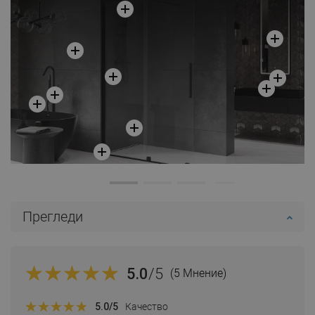
Добави в количката
Сравнете
favorite_border
Любима
Прегледи
5.0
/5
(5 Мнение)
5.0
/5
Качество