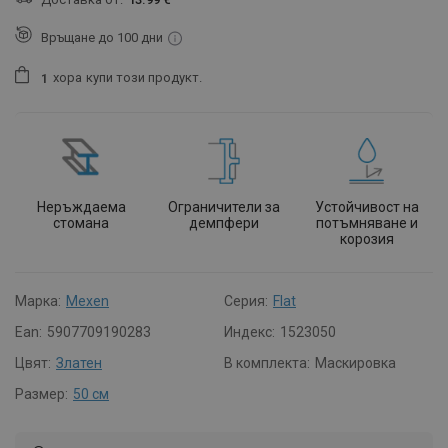
Връщане до 100 дни
хора
купи този продукт.
1
Неръждаема
Ограничители за
Устойчивост на
стомана
демпфери
потъмняване и
корозия
Марка:
Mexen
Серия:
Flat
Ean:
5907709190283
Индекс:
1523050
Цвят:
Златен
В комплекта:
Маскировка
Размер:
50 см