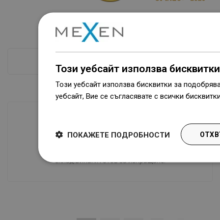
ПРОВЕРКА ПОВЕЧЕ
Този уебсайт използва бисквитки
Този уебсайт използва бисквитки за подобряв
уебсайт, Вие се съгласявате с всички бисквитк
Dowiedz się więcej
ПОКАЖЕТЕ ПОДРОБНОСТИ
ОТХВ
Наличие на стоки
Нашите продукти ви чакат в модерен
склад.Винаги готов за изпращане!