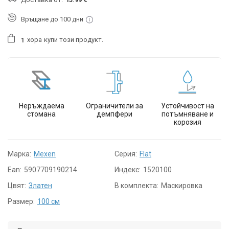
Връщане до 100 дни
хора
купи този продукт.
1
Неръждаема
Ограничители за
Устойчивост на
стомана
демпфери
потъмняване и
корозия
Марка:
Mexen
Серия:
Flat
Ean:
5907709190214
Индекс:
1520100
Цвят:
Златен
В комплекта:
Маскировка
Размер:
100 см