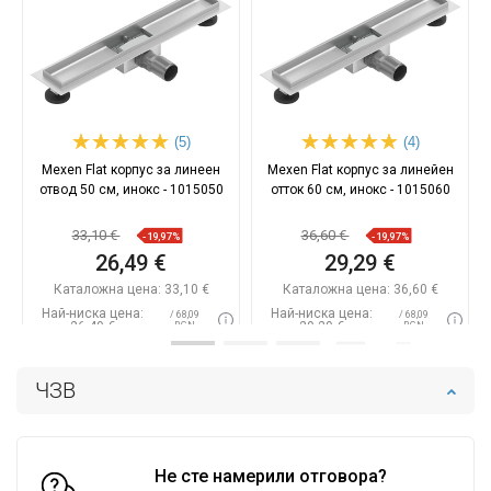
(5)
(4)
Mexen Flat корпус за линеен
Mexen Flat корпус за линейен
отвод 50 см, инокс - 1015050
отток 60 см, инокс - 1015060
33,10 €
36,60 €
-19,97%
-19,97%
26,49 €
29,29 €
Каталожна цена:
33,10 €
Каталожна цена:
36,60 €
Най-ниска цена:
Най-ниска цена:
/ 68,09
/ 68,09
26,49 €
29,29 €
BGN
BGN
Наличност:
В наличност
Наличност:
В наличност
ЧЗВ
Добави в количката
Добави в количката
Сравнете
favorite_border
Любима
Сравнете
favorite_border
Любима
Не сте намерили отговора?