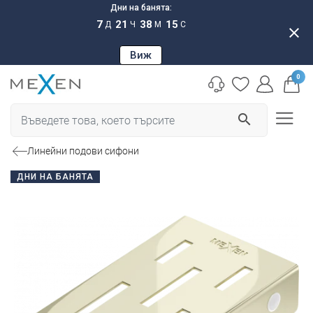
Дни на банята:
7
21
38
14
Д
Ч
М
С
close
Виж
0
search
Линейни подови сифони
ДНИ НА БАНЯТА