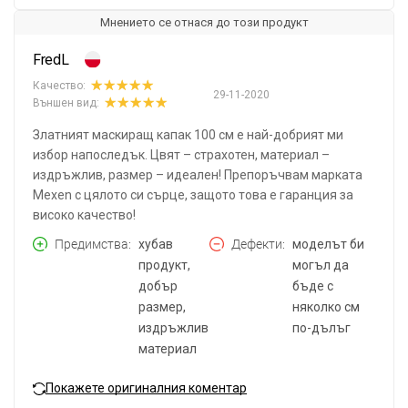
Мнението се отнася до този продукт
FredL
Качество:
29-11-2020
Външен вид:
Златният маскиращ капак 100 см е най-добрият ми
избор напоследък. Цвят – страхотен, материал –
издръжлив, размер – идеален! Препоръчвам марката
Mexen с цялото си сърце, защото това е гаранция за
високо качество!
Предимства
хубав
Дефекти
моделът би
продукт,
могъл да
добър
бъде с
размер,
няколко см
издръжлив
по-дълъг
материал
Покажете оригиналния коментар