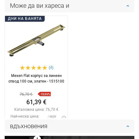
Може да ви хареса и
ДНИ НА БАНЯТА
(4)
Mexen Flat корпус за линеен
отвод 100 см, златен - 1515100
76,70 €
-19,96%
61,39 €
Каталожна цена:
76,70 €
Най-ниска цена:
/ 68,09
61,39 €
BGN
вдъхновения
Наличност:
В наличност