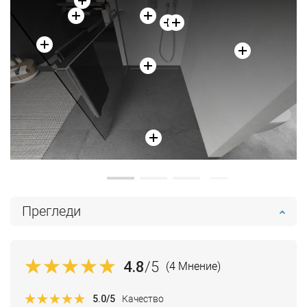
Добави в количката
Сравнете
favorite_border
Любима
Прегледи
4.8
/5
(4 Мнение)
5.0
/5
Качество