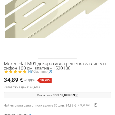
Mexen Flat M01 декоративна решетка за линеен
сифон 100 см, златна - 1520100
(0)
(4)
Въпроси
34,89 €
19,98%
(с ДДС)
Каталожна цена:
43,60 €
Стара цена BGN:
68,09 BGN
Най -ниската цена от последните 30 дни: 34,89 €
/ 68,09 BGN