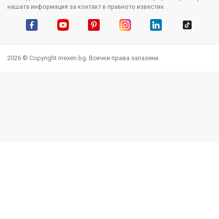
нашата информация за контакт в правното известие.
Facebook
YouTube
Pinterest
Instagram Feed
LinkedIn
TikTok
2026 © Copyright mexen.bg. Всички права запазени.