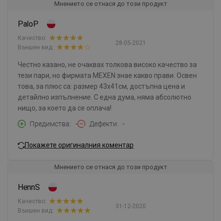
Мнението се отнася до този продукт
PaloP
Качество:
28-05-2021
Външен вид:
Честно казано, не очаквах толкова високо качество за
тези пари, но фирмата MEXEN знае какво прави. Освен
това, за плюс са: размер 43x41см, достъпна цена и
детайлно изпълнение. С една дума, няма абсолютно
нищо, за което да се оплача!
Предимства
-
Дефекти
-
Покажете оригиналния коментар
Мнението се отнася до този продукт
HennS
Качество:
31-12-2020
Външен вид: