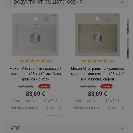
Продукти от същата серия
(4)
(4)
Mexen Milo гранитна мивка с 1
Mexen Milo гранитна кухненска
отделение 435 x 410 мм, бяла,
мивка с една камера 435 x 410
хромиран сифон
мм, бежова, сифон
104,60 €
104,60 €
-19,99%
-19,99%
83,69 €
83,69 €
Каталожна цена:
104,60 €
Каталожна цена:
104,60 €
Най-ниска цена:
Най-ниска цена:
/ 217,89
/ 217,89
83,69 €
83,69 €
BGN
BGN
Наличност:
В наличност
Наличност:
В наличност
ЧЗВ
Добави в количката
Добави в количката