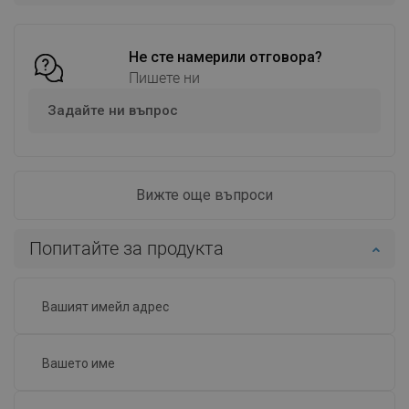
Сравнете
favorite_border
Любима
Сравнете
favorite_border
Любима
Не сте намерили отговора?
Пишете ни
Задайте ни въпрос
Вижте още въпроси
Попитайте за продукта