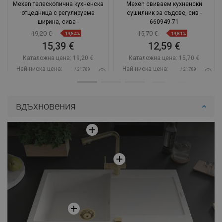
Mexen телескопична кухненска
Mexen свиваем кухненски
отцедница с регулируема
сушилник за съдове, сив -
ширина, сива -
660949-71
19,20 €
15,70 €
-19,84%
-19,81%
15,39 €
12,59 €
Каталожна цена:
19,20 €
Каталожна цена:
15,70 €
Най-ниска цена:
Най-ниска цена:
/ 217,89
/ 217,89
15,39 €
12,59 €
BGN
BGN
Наличност:
В наличност
Наличност:
В наличност
вдъхновения
Добави в количката
Добави в количката
Сравнете
favorite_border
Любима
Сравнете
favorite_border
Любима