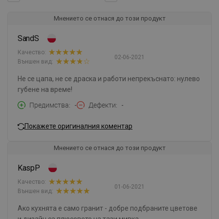
Мнението се отнася до този продукт
SandS
Качество:
02-06-2021
Външен вид:
Не се цапа, не се драска и работи непрекъснато: нулево
губене на време!
Предимства
-
Дефекти
-
Покажете оригиналния коментар
Мнението се отнася до този продукт
KaspP
Качество:
01-06-2021
Външен вид:
Ако кухнята е само гранит - добре подбраните цветове