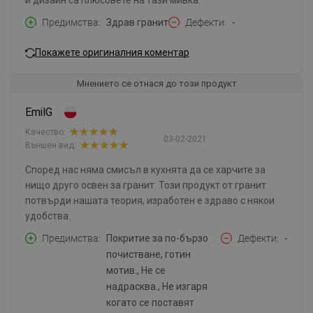
и дизайн са плюсовете на тази мивка.
Предимства
Здрав гранит
Дефекти
-
Покажете оригиналния коментар
Мнението се отнася до този продукт
EmilG
Качество:
03-02-2021
Външен вид:
Според нас няма смисъл в кухнята да се харчите за
нищо друго освен за гранит. Този продукт от гранит
потвърди нашата теория, изработен е здраво с някои
удобства.
Предимства
Покритие за по-бързо
Дефекти
-
почистване, готин
мотив., Не се
надрасква., Не изгаря
когато се поставят