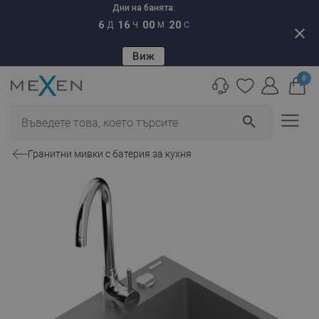
Дни на банята:
6
16
00
19
Д
Ч
М
С
close
Виж
0
search
Гранитни мивки с батерия за кухня