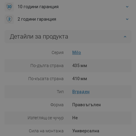
10 години гаранция
2 години гаранция
Детайли за продукта
Серия
Milo
По-дълга страна
435 мм
По-късата страна
410 мм
Тип
Вграден
Форма
Правоъгълен
Изтеглящ се чучур
Не
Сила на монтажа
Универсална