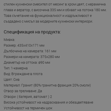
стилен кухненски смесител от месинг в хром цвят, с керамична
глава и аератор, с височина 335 мм и обхват на потока 180 мм.
Това съчетание на функционалност и издръжливост е
създадено с мисъл за модерните кухненски интериори.
Спецификация на продукта:
Мивка:
Размер: 435x410x171 мм
Дълбочина на камерата: 161 мм
Размери на камерата: 375x280 мм
Диаметър на оттока: ø90 мм
Тип: 1-камерна
Вид: Вграждане в плота
Цвят: Сив
Материал: Гранит (80% гранитна фракция 20% смоли)
Отвор за преливане: Да
Отвори: ( батерия, автомат ) 2
Висока устойчивост на надрасквания и обезцветяване
Устойчивост на термичен шок