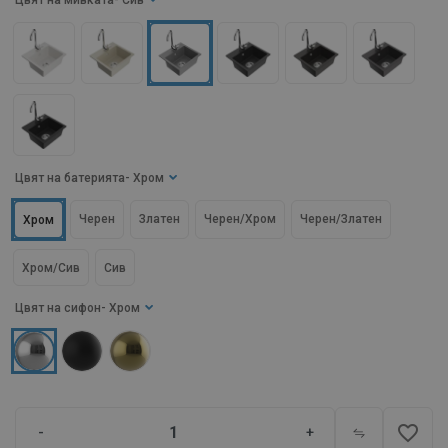
Цвят на мивката
- Сив
Цвят на батерията
- Хром
Черен
Златен
Черен/Хром
Черен/Златен
Хром
Хром/Сив
Сив
Цвят на сифон
- Хром
favorite_border
-
+