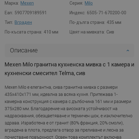
Марка:
Mexen
Серия:
Milo
Ean:
5907709189591
Индекс:
6505-71-670200-00
Тип:
Вграден
По-дълга страна:
435 мм
По-късата страна:
410 мм
Цвят на мивката:
Сив
Описание
Mexen Milo гранитна кухненска мивка с 1 камера и
кухненски смесител Telma, сив
Mexen Milo е елегантна, сива гранитна мивка с размери
435x410x171 мм, идеална за всяка кухня. Притежава 1-
камерна конструкция с камера с дълбочина 161 мм и размери
375x280 мм. Благодарение на високата устойчивост на
надрасквания, обезцветяване и термичен шок, е изключително
здрава. Изработена е от гранит (80% фракция, 20% смоли),
вградена в плота, предлага отвор за преливане и лесна за
почистване повърхност. Освен това комплектът включва