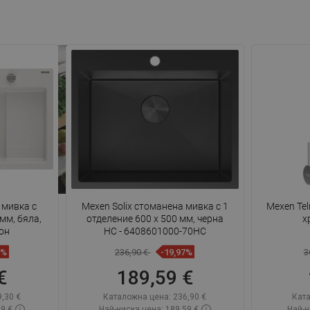
 мивка с
Mexen Solix стоманена мивка с 1
Mexen Tel
мм, бяла,
отделение 600 x 500 мм, черна
х
он
HC - 6408601000-70HC
6%
236,90 €
-19,97%
3
€
189,59 €
,30 €
Каталожна цена:
236,90 €
Ката
49 €
Най-ниска цена: 189,59 €
Най-н