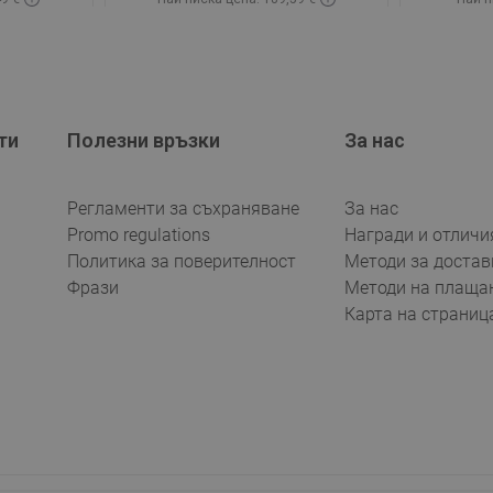
чност
Наличност:
В наличност
Нали
чката
Добави в количката
До
юбима
Сравнете
favorite_border
Любима
Срав
ти
Полезни връзки
За нас
Регламенти за съхраняване
За нас
Promo regulations
Награди и отличи
Политика за поверителност
Методи за достав
Фрази
Методи на плаща
Карта на страниц