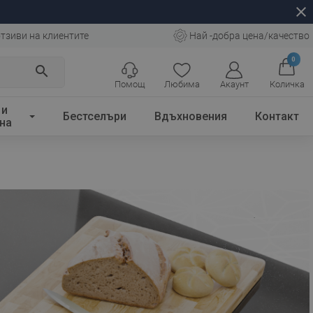
close
тзиви на клиентите
Най -добра цена/качество
0
search
Помощ
Любима
Акаунт
Количка
 и
Бестселъри
Вдъхновения
Контакт
на