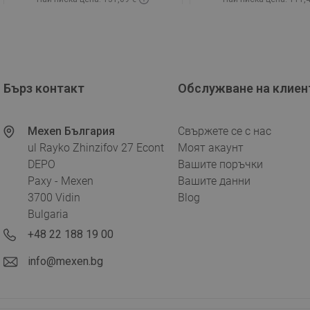
Наличност:
В наличност
Наличност:
В нали
Добави в количката
Добави в коли
Сравнете
favorite_border
Любима
Сравнете
favorite_border
Л
Бърз контакт
Обслужване на клиен
Mexen България
Свържете се с нас
ul Rayko Zhinzifov 27 Econt
Моят акаунт
DEPO
Вашите поръчки
Paxy - Mexen
Вашите данни
3700 Vidin
Blog
Bulgaria
+48 22 188 19 00
info@mexen.bg