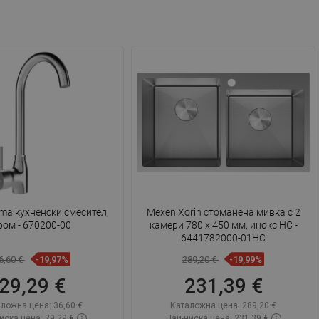
ITALIAN
SPANISH
UKRAINIAN
BULGARIAN
ESTONIAN
DUTCH
LATVIAN
DANISH
SWEDISH
ma кухненски смесител,
Mexen Xorin стоманена мивка с 2
ром - 670200-00
камери 780 x 450 мм, инокс HC -
FINNISH
6441782000-01HC
PORTUGUESE
6,60 €
-19,97%
289,20 €
-19,99%
CROATIAN
29,29 €
231,39 €
GREEK
ложна цена:
36,60 €
Каталожна цена:
289,20 €
иска цена: 29,29 €
Най-ниска цена: 231,39 €