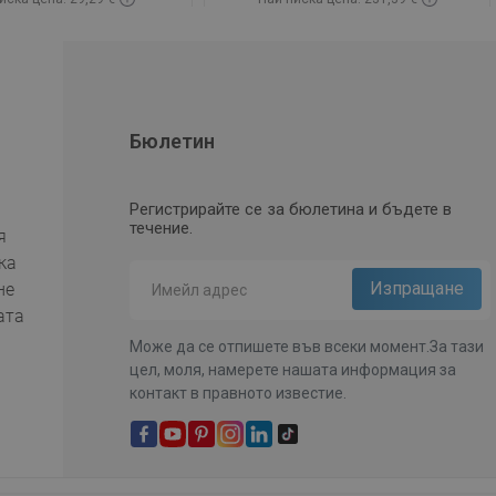
SLOVENIAN
чност:
В наличност
Наличност:
В наличност
бави в количката
Добави в количката
нете
favorite_border
Любима
Сравнете
favorite_border
Любима
Бюлетин
Регистрирайте се за бюлетина и бъдете в
течение.
я
ка
не
ата
Може да се отпишете във всеки момент.За тази
цел, моля, намерете нашата информация за
контакт в правното известие.
Facebook
YouTube
Pinterest
Instagram Feed
LinkedIn
TikTok