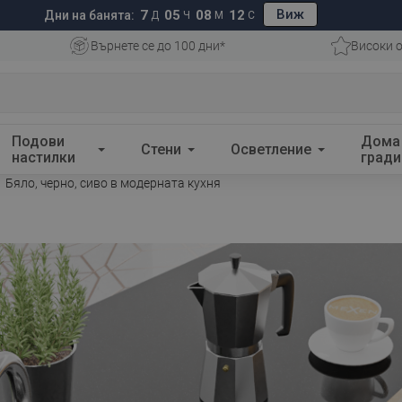
Виж
7
05
08
11
Дни на банята:
Д
Ч
М
С
Върнете се до 100 дни*
Високи о
Подови
Дома
Стени
Осветление
настилки
гради
Бяло, черно, сиво в модерната кухня