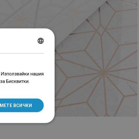
POLISH
CZECH
GERMAN
. Използвайки нашия
ENGLISH
за Бисквитки.
SLOVAK
LITHUANIAN
МЕТЕ ВСИЧКИ
ROMANIAN
HUNGARIAN
FRENCH