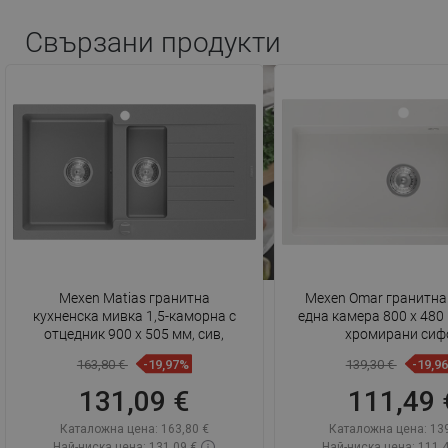
Свързани продукти
Mexen Matias гранитна
Mexen Omar гранитна
кухненска мивка 1,5-каморна с
една камера 800 x 480 
отцедник 900 x 505 мм, сив,
хромирани сиф
163,80 €
-19,97%
139,30 €
-19,9
131,09 €
111,49 
Каталожна цена:
163,80 €
Каталожна цена:
139
Най-ниска цена: 131,09 €
Най-ниска цена: 111,