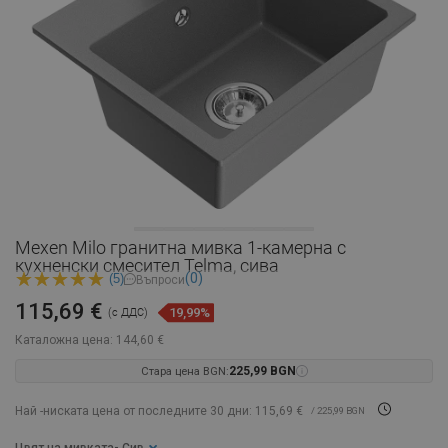
Mexen Milo гранитна мивка 1-камерна с
кухненски смесител Telma, сива
(0)
(5)
Въпроси
115,69 €
19,99%
(с ДДС)
Каталожна цена:
144,60 €
Стара цена BGN:
225,99 BGN
Най -ниската цена от последните 30 дни: 115,69 €
/ 225,99 BGN