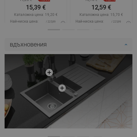
15,39 €
12,59 €
Каталожна цена:
19,20 €
Каталожна цена:
15,70 €
Най-ниска цена:
Най-ниска цена:
/ 225,99
/ 225,99
15,39 €
12,59 €
BGN
BGN
Наличност:
В наличност
Наличност:
В наличност
вдъхновения
Добави в количката
Добави в количката
Сравнете
favorite_border
Любима
Сравнете
favorite_border
Любима