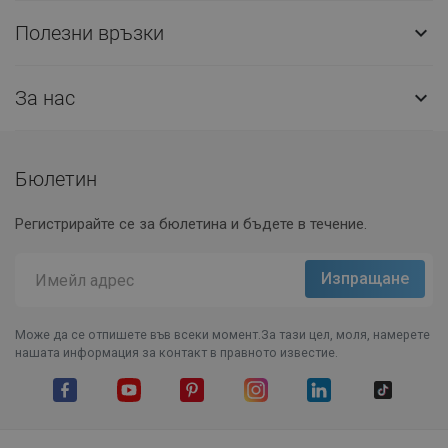
Полезни връзки

За нас

Бюлетин
Регистрирайте се за бюлетина и бъдете в течение.
Може да се отпишете във всеки момент.За тази цел, моля, намерете
нашата информация за контакт в правното известие.
Facebook
YouTube
Pinterest
Instagram Feed
LinkedIn
TikTok