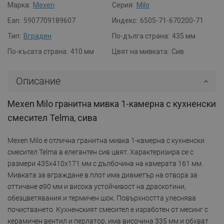
Марка:
Mexen
Серия:
Milo
Ean:
5907709189607
Индекс:
6505-71-670200-71
Тип:
Вграден
По-дълга страна:
435 мм
По-късата страна:
410 мм
Цвят на мивката:
Сив
Описание
Mexen Milo гранитна мивка 1-камерна с кухненски
смесител Telma, сива
Mexen Milo е отлична гранитна мивка 1-камерна с кухненски
смесител Telma в елегантен сив цвят. Характеризира се с
размери 435x410x171 мм с дълбочина на камерата 161 мм.
Мивката за вграждане в плот има диаметър на отвора за
оттичане ø90 мм и висока устойчивост на драскотини,
обезцветявания и термичен шок. Повърхността улеснява
почистването. Кухненският смесител е изработен от месинг с
керамичен вентил и перлатор, има височина 335 мм и обхват