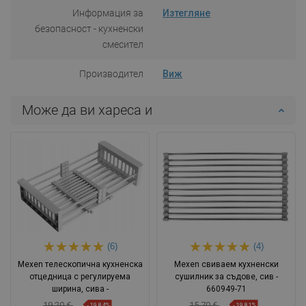
Информация за
Изтегляне
безопасност - кухненски
смесител
Производител
Виж
Може да ви хареса и
(6)
(4)
Mexen телескопична кухненска
Mexen свиваем кухненски
отцедница с регулируема
сушилник за съдове, сив -
ширина, сива -
660949-71
19,20 €
15,70 €
-19,84%
-19,81%