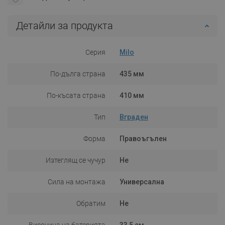
Детайли за продукта
Серия
Milo
По-дълга страна
435 мм
По-късата страна
410 мм
Тип
Вграден
Форма
Правоъгълен
Изтеглящ се чучур
Не
Сила на монтажа
Универсална
Обратим
Не
Височина на батерията
33,5 см