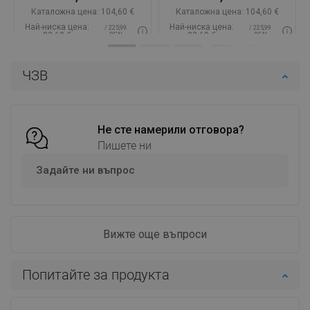
Каталожна цена:
104,60 €
Каталожна цена:
104,60 €
Най-ниска цена:
Най-ниска цена:
/ 225,99
/ 225,99
83,69 €
83,69 €
BGN
BGN
Наличност:
В наличност
Наличност:
В наличност
ЧЗВ
Добави в количката
Добави в количката
Сравнете
favorite_border
Любима
Сравнете
favorite_border
Любима
Не сте намерили отговора?
Пишете ни
Задайте ни въпрос
Вижте още въпроси
Попитайте за продукта