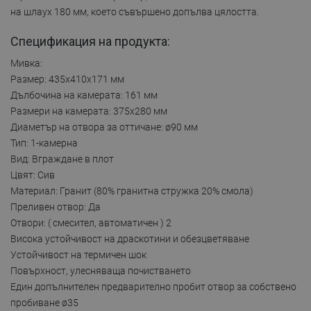
на шлаух 180 мм, което съвършено допълва цялостта.
Спецификация на продукта:
Мивка:
Размер: 435x410x171 мм
Дълбочина на камерата: 161 мм
Размери на камерата: 375x280 мм
Диаметър на отвора за оттичане: ø90 мм
Тип: 1-камерна
Вид: Вграждане в плот
Цвят: Сив
Материал: Гранит (80% гранитна стружка 20% смола)
Преливен отвор: Да
Отвори: ( смесител, автоматичен ) 2
Висока устойчивост на драскотини и обезцветяване
Устойчивост на термичен шок
Повърхност, улесняваща почистването
Един допълнителен предварително пробит отвор за собствено
пробиване ø35