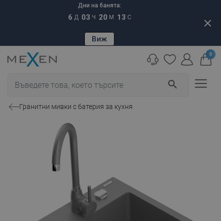
Дни на банята:
6
03
20
12
Д
Ч
М
С
close
Виж
0
search
Гранитни мивки с батерия за кухня