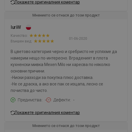
Покажете оригиналния коментар
Мнението се отнася до този продукт
IuriW
Качество:
01-06-2020
Външен вид:
В цветово категория черно и сребристо не успяхме да
намерим нещо по-интересно. Вграденият в плота
кухненски мивка Mexen Milo ни харесва по няколко
основни причини.
-Ниски разходи за покупка плюс доставка.
-Не се драска, а ако все пак се изцапа, лесно се
почиства до чисто.
Предимства
-
Дефекти
-
Покажете оригиналния коментар
Мнението се отнася до този продукт