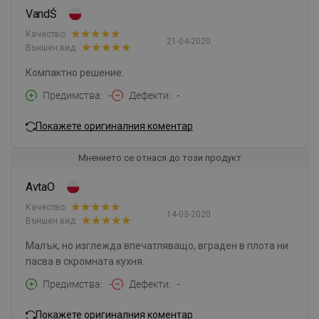
VandŚ
Качество:
21-04-2020
Външен вид:
Компактно решение.
Предимства
-
Дефекти
-
Покажете оригиналния коментар
Мнението се отнася до този продукт
AvtaO
Качество:
14-03-2020
Външен вид:
Малък, но изглежда впечатляващо, вграден в плота ни
пасва в скромната кухня.
Предимства
-
Дефекти
-
Покажете оригиналния коментар