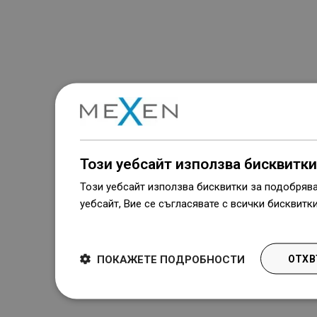
Този уебсайт използва бисквитки
Този уебсайт използва бисквитки за подобряв
уебсайт, Вие се съгласявате с всички бисквитк
Dowiedz się więcej
ПОКАЖЕТЕ ПОДРОБНОСТИ
ОТХВ