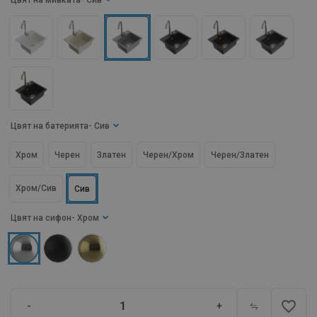
Цвят на мивката
- Сив
Цвят на батерията
- Сив
Хром
Черен
Златен
Черен/Хром
Черен/Златен
Хром/Сив
Сив
Цвят на сифон
- Хром
favorite_border
-
+