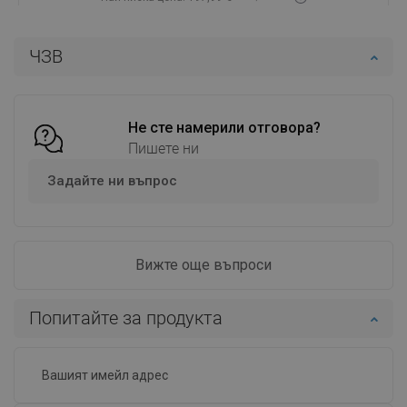
Наличност:
В наличност
ЧЗВ
Добави в количката
Сравнете
favorite_border
Любима
Не сте намерили отговора?
Пишете ни
Задайте ни въпрос
Вижте още въпроси
Попитайте за продукта