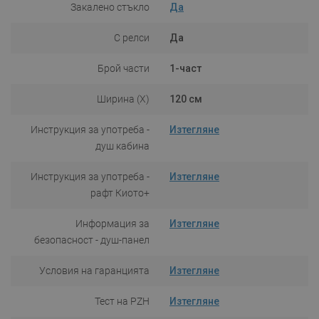
Закалено стъкло
Да
С релси
Да
Брой части
1-част
Ширина (X)
120 см
Инструкция за употреба -
Изтегляне
душ кабина
Инструкция за употреба -
Изтегляне
рафт Киото+
Информация за
Изтегляне
безопасност - душ-панел
Условия на гаранцията
Изтегляне
Тест на PZH
Изтегляне