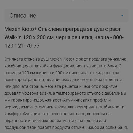
Описание
Mexen Kioto+ Стъклена преграда за душ с рафт
Walk-in 120 x 200 см, черна решетка, черна - 800-
120-121-70-77
Стилната стена за душ Mexen Kioto+ с рафт предлага уникална
комбинация от дизайн и функционалност за вашата баня. С
размери 120 см ширина и 200 см височина, тя е идеална за
всяко пространство, независимо дали се монтира от лявата
или дясната страна. Черната решетка и черното покритие
добавят модерна визия, а темперираното стъкло с дебелина 8
мм гарантира издръжливост. Алуминиевият профил и
неръждаемият стоманен закачалка осигуряват стабилност и
комфорт. Функции като лесно почистване, корекция на
неравности и възможност за монтаж на плочки или
поддушови тави правят продукта отличен избор за всяка баня.