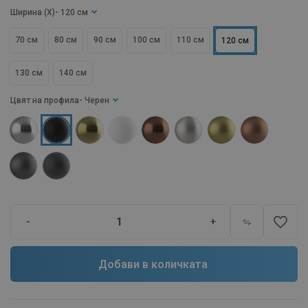
Ширина (X)
- 120 см
70 см
80 см
90 см
100 см
110 см
120 см
130 см
140 см
Цвят на профила
- Черен
favorite_border
-
+
Добави в количката