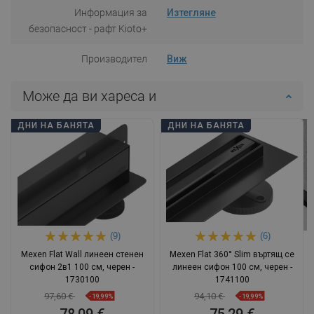
Информация за
Изтегляне
безопасност - рафт Kioto+
Производител
Виж
Може да ви хареса и
ДНИ НА БАНЯТА
ДНИ НА БАНЯТА
(9)
(6)
Mexen Flat Wall линеен стенен
Mexen Flat 360° Slim въртящ се
сифон 2в1 100 см, черен -
линеен сифон 100 см, черен -
1730100
1741100
97,60 €
94,10 €
-19,99%
-19,99%
78,09 €
75,29 €