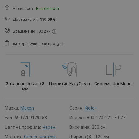
Наличност:
В наличност
Доставка от:
119.99 €
Връщане до 100 дни
хора
купи този продукт.
6
4
Закалено стъкло 8
Покритие EasyClean
Система Uni-Mount
мм
Марка:
Mexen
Серия:
Kioto+
Ean:
5907709179158
Индекс:
800-120-121-70-77
Цвят на профила:
Черен
Височина:
200 см
Монтаж:
Стенен монтаж
Ширина (X):
120 см