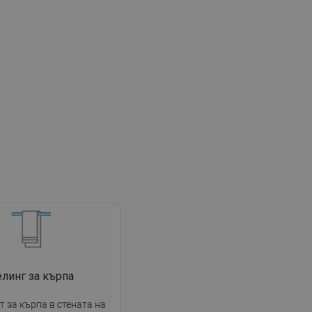
линг за кърпа
 за кърпа в стената на