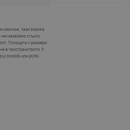
н монтаж, тази ścianka
8 мм закалено стъкло,
ост. Полицата с размери
не в пространството. С
у brodzik или płytki.