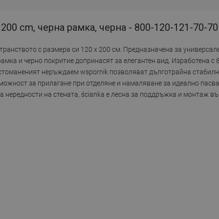
 200 cm, черна рамка, черна - 800-120-121-70-70
транството с размера си 120 x 200 см. Предназначена за универсале
рамка и черно покритие допринасят за елегантен вид. Изработена с 
 стоманеният неръждаем wspornik позволяват дълготрайна стабилн
зможност за прилагане при отделяне и намаляване за идеално пасва
 нередности на стената, ścianka е лесна за поддръжка и монтаж върх