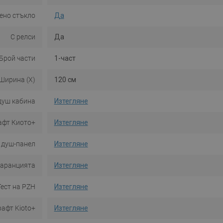
ено стъкло
Да
С релси
Да
Брой части
1-част
Ширина (X)
120 см
 душ кабина
Изтегляне
рафт Киото+
Изтегляне
 душ-панел
Изтегляне
гаранцията
Изтегляне
Тест на PZH
Изтегляне
афт Kioto+
Изтегляне