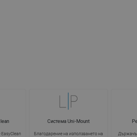
lean
Система Uni-Mount
Ре
 EasyClean
Благодарение на използването на
Държачът