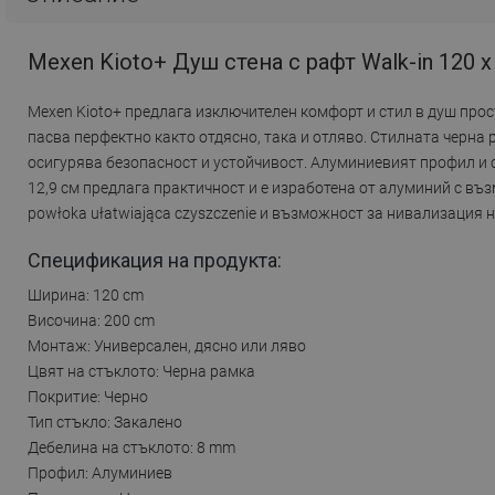
Mexen Kioto+ Душ стена с рафт Walk-in 120 x
Mexen Kioto+ предлага изключителен комфорт и стил в душ прос
пасва перфектно както отдясно, така и отляво. Стилната черна 
осигурява безопасност и устойчивост. Алуминиевият профил и
12,9 см предлага практичност и е изработена от алуминий с въ
powłoka ułatwiająca czyszczenie и възможност за нивализация на
Спецификация на продукта:
Ширина: 120 cm
Височина: 200 cm
Монтаж: Универсален, дясно или ляво
Цвят на стъклото: Черна рамка
Покритие: Черно
Тип стъкло: Закалено
Дебелина на стъклото: 8 mm
Профил: Алуминиев