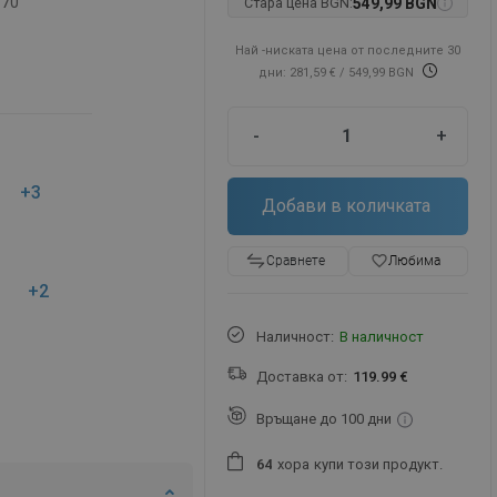
-70
Стара цена BGN:
549,99 BGN
Най -ниската цена от последните 30
дни: 281,59 €
/ 549,99 BGN
-
+
+3
Добави в количката
favorite_border
Любима
Сравнете
+2
Наличност:
В наличност
Доставка от:
119.99 €
Връщане до 100 дни
хора
купи този продукт.
6
4