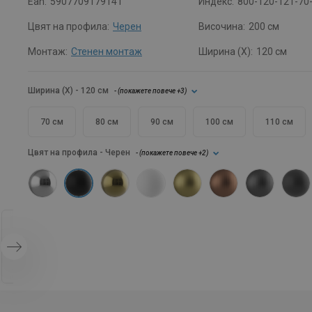
Ean:
5907709179141
Индекс:
800-120-121-70
Цвят на профила:
Черен
Височина:
200 см
Монтаж:
Стенен монтаж
Ширина (X):
120 см
Ширина (X)
- 120 см
- (
покажете повече
+3
)
70 см
80 см
90 см
100 см
110 см
Цвят на профила
- Черен
- (
покажете повече
+2
)