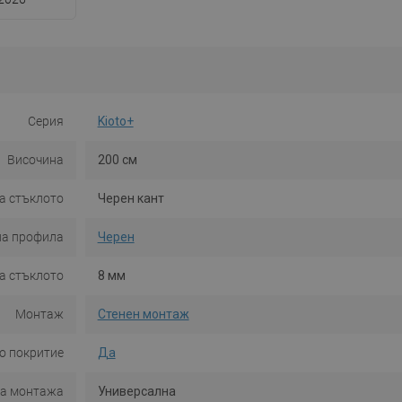
Серия
Kioto+
Височина
200 см
а стъклото
Черен кант
на профила
Черен
а стъклото
8 мм
Монтаж
Стенен монтаж
о покритие
Да
на монтажа
Универсална