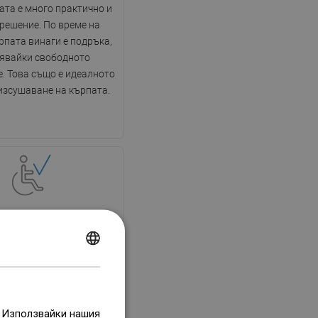
ата е много практично и
решение. По време на
рпата винаги е подръка,
явайки свободното
. Това също е идеалното
изсушаване на кърпата.
о решение за хора с
увреждания
POLISH
ината тип "walk-in" е
CZECH
то решение за хора с
ия. Отворената кабина
GERMAN
рява лесен достъп,
. Използвайки нашия