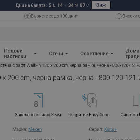
Виж
5
14
34
06
Дни на банята:
Д
Ч
М
С
Върнете се до 100 дни*
Високи 
Подови
Дома
Стени
Осветление
настилки
гради
тена с рафт Walk-in 120 x 200 cm, черна рамка, черна - 800-120-121-
 x 200 cm, черна рамка, черна - 800-120-121-
Закалено стъкло 8 мм
Покритие EasyClean
Система 
Марка:
Mexen
Серия:
Kioto+