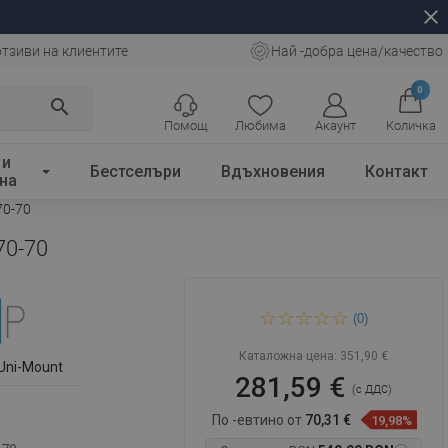
close
отзиви на клиентите
Най -добра цена/качество
0
search
Помощ
Любима
Акаунт
Количка
 и
Бестселъри
Вдъхновения
Контакт
на
70-70
70-70
Mexen Kioto+ Душ стена с
(0)
рафт Walk-in 120 x 200 cm,
черна рамка, черна - 800-
120-121-70-70
Каталожна цена:
351,90 €
Uni-Mount
281,59 €
(с ДДС)
По -евтино от
70,31 €
19,98%