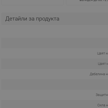
Детайли за продукта
Цвят н
Цвят 
Дебелина н
Защитн
Сила 