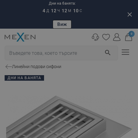
Дни на банята:
4
12
12
09
Д
Ч
М
С
close
Виж
0
search
Линейни подови сифони
ДНИ НА БАНЯТА