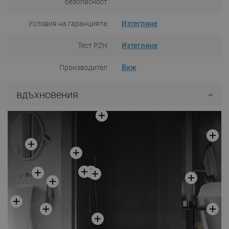
безопасност
Условия на гаранцията
Изтегляне
Тест PZH
Изтегляне
Производител
Виж
вдъхновения