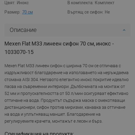
Цвят:
Инокс
В комплекта:
Комплект
Размер:
70 см
Въртящ се сифон:
Не
Описание
Mexen Flat M33 линеен сифон 70 см, инокс -
1033070-15
Mexen Flat M33 линеен сифон с ширина 70 см се отличава с
издръжливост благодарение на използването на неръждаема
стомана AISI 304. Неговото елегантно инокс покритие идеално
пасва на съвременни интериори. Дълбочината на монтаж от
52 мм и пропускателността от 50 л/мин осигуряват ефективно
оттичане на вода. Продуктът съдържа маска с омекотяващи
дистанционери, сифон против миризми, канавка за оттичане
на вода и уплътняващ маншет. Благодарение на
регулируемите крачета, монтажът е лесен и бърз.
Спецификация на продукта: