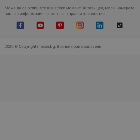
Може да се отпишете във всеки момент.За тази цел, моля, намерете
нашата информация за контакт в правното известие.
Facebook
YouTube
Pinterest
Instagram Feed
LinkedIn
TikTok
2026 © Copyright mexen.bg. Всички права запазени.