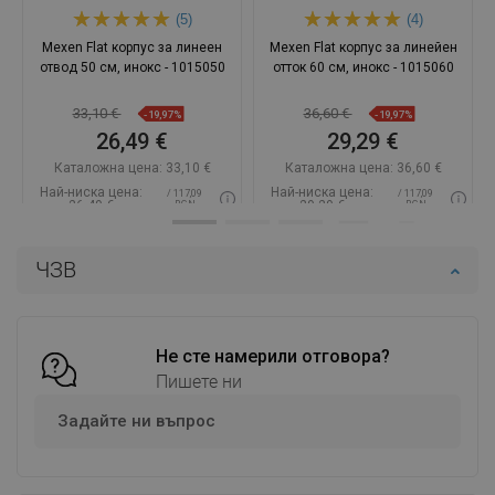
(5)
(4)
Mexen Flat корпус за линеен
Mexen Flat корпус за линейен
отвод 50 см, инокс - 1015050
отток 60 см, инокс - 1015060
33,10 €
36,60 €
-19,97%
-19,97%
26,49 €
29,29 €
Каталожна цена:
33,10 €
Каталожна цена:
36,60 €
Най-ниска цена:
Най-ниска цена:
/ 117,09
/ 117,09
26,49 €
29,29 €
BGN
BGN
Наличност:
В наличност
Наличност:
В наличност
ЧЗВ
Добави в количката
Добави в количката
Сравнете
favorite_border
Любима
Сравнете
favorite_border
Любима
Не сте намерили отговора?
Пишете ни
Задайте ни въпрос