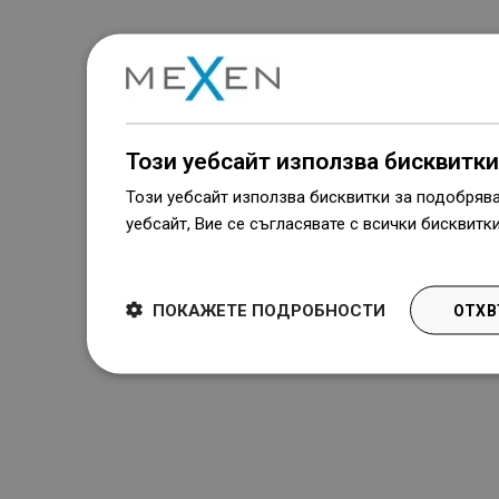
Този уебсайт използва бисквитки
Този уебсайт използва бисквитки за подобряв
уебсайт, Вие се съгласявате с всички бисквитк
Dowiedz się więcej
ПОКАЖЕТЕ ПОДРОБНОСТИ
ОТХВ