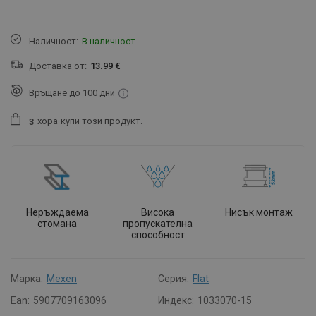
Наличност:
В наличност
Доставка от:
13.99 €
Връщане до 100 дни
хора
купи този продукт.
3
Неръждаема
Висока
Нисък монтаж
стомана
пропускателна
способност
Марка:
Mexen
Серия:
Flat
Ean:
5907709163096
Индекс:
1033070-15