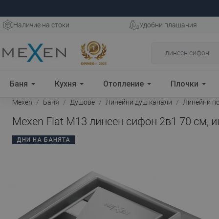
Наличие на стоки
Удобни плащания
Баня
Кухня
Отопление
Плочки
Mexen
Баня
Душове
Линейни душ канали
Линейни п
Mexen Flat M13 линеен сифон 2в1 70 см, и
ДНИ НА БАНЯТА