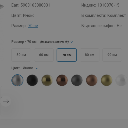
Ean:
5903163380031
Индекс:
1010070-15
Цвят:
Инокс
В комплекта:
Комплект
Размер:
70 см
Въртящ се сифон:
Не
Размер
- 70 см
- (
покажете повече
+9
)
50 см
60 см
80 см
90 см
70 см
Цвят
- Инокс