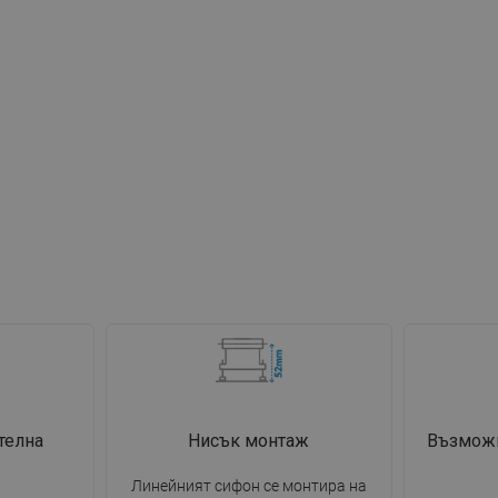
телна
Нисък монтаж
Възможн
Линейният сифон се монтира на