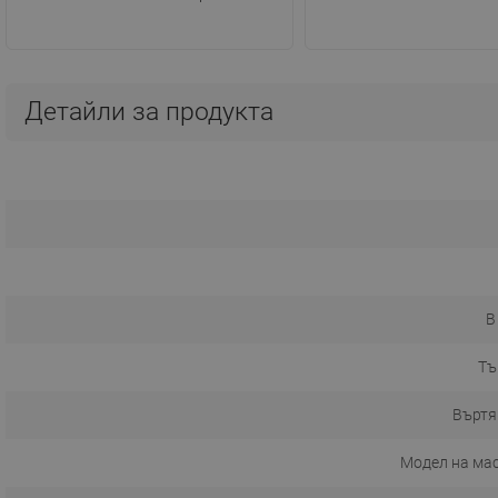
Детайли за продукта
В
Тъ
Въртя
Модел на ма