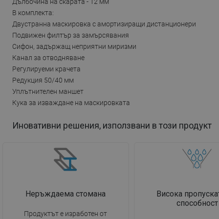
Дълбочина на скарата - 12 мм
В комплекта:
Двустранна маскировка с амортизиращи дистанционери
Подвижен филтър за замърсявания
Сифон, задържащ неприятни миризми
Канал за отводняване
Регулируеми крачета
Редукция 50/40 мм
Уплътнителен маншет
Кука за изваждане на маскировката
Иновативни решения, използвани в този продукт
Неръждаема стомана
Висока пропуска
способност
Продуктът е изработен от