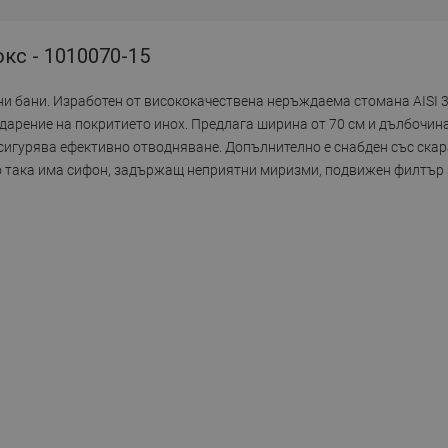
кс - 1010070-15
и бани. Изработен от висококачествена неръждаема стомана AISI 3
арение на покритието иноx. Предлага ширина от 70 см и дълбочина
осигурява ефективно отводняване. Допълнително е снабден със скар
о така има сифон, задържащ неприятни миризми, подвижен филтър