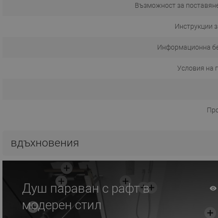
Възможност за поставяне
Инструкции з
Информационна б
Условия на 
Пр
вдъхновения
Душ параван с рафт в
модерен стил