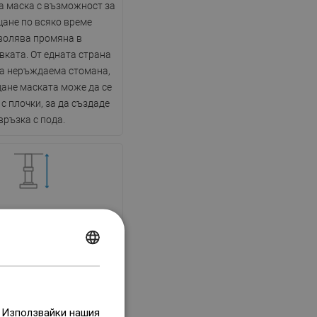
а маска с възможност за
ане по всяко време
волява промяна в
ката. От едната страна
ка неръждаема стомана,
ане маската може да се
с плочки, за да създаде
връзка с пода.
лируеми крачета
нът е оборудван с
POLISH
руеми крачета, които
CZECH
ляват настройка на
та височина на сифона и
GERMAN
лиране на неравна
. Използвайки нашия