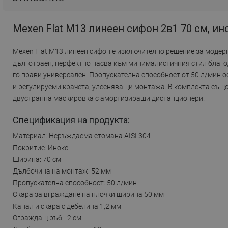
Mexen Flat M13 линеен сифон 2в1 70 см, ино
Mexen Flat M13 линеен сифон е изключително решение за модерн
дълготраен, перфектно пасва към минималистичния стил благод
го прави универсален. Пропускателна способност от 50 л/мин 
и регулируеми крачета, улесняващи монтажа. В комплекта същ
двустранна маскировка с амортизиращи дистанционери.
Спецификация на продукта:
Материал: Неръждаема стомана AISI 304
Покритие: Инокс
Ширина: 70 см
Дълбочина на монтаж: 52 мм
Пропускателна способност: 50 л/мин
Скара за вграждане на плочки ширина 50 мм
Канал и скара с дебелина 1,2 мм
Ограждащ ръб - 2 см