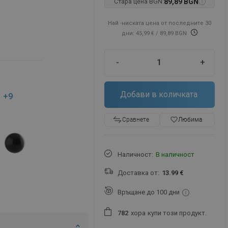
Стара цена BGN:
89,89 BGN
Най -ниската цена от последните 30
дни: 45,99 €
/ 89,89 BGN
-
+
Добави в количката
+9
favorite_border
Любима
Сравнете
Наличност:
В наличност
Доставка от:
13.99 €
Връщане до 100 дни
хора
купи този продукт.
7
8
2