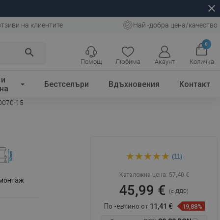
close
отзиви на клиентите
Най -добра цена/качество
0
search
Помощ
Любима
Акаунт
Количка
 и
Бестселъри
Вдъхновения
Контакт
на
0070-15
Mexen Flat M13 линеен
(11)
сифон 2в1 70 см, инокс -
1010070-15
Каталожна цена:
57,40 €
 монтаж
45,99 €
(с ДДС)
По -евтино от
11,41 €
19,88%