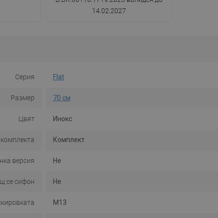
14.02.2027
Серия
Flat
Размер
70 см
Цвят
Инокс
 комплекта
Комплект
нка версия
Не
щ се сифон
Не
скировката
M13