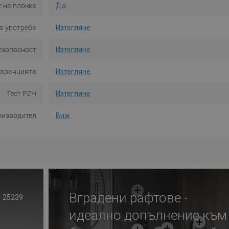
 на плочка
Да
а употреба
Изтегляне
езопасност
Изтегляне
гаранцията
Изтегляне
Тест PZH
Изтегляне
оизводител
Виж
Вградени рафтове -
25239
идеално допълнение към