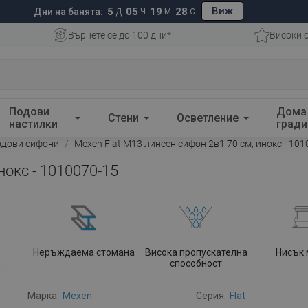
Виж
5
05
19
27
Дни на банята:
Д
Ч
М
С
Върнете се до 100 дни*
Високи 
Подови
Дома
Стени
Осветление
настилки
гради
одови сифони
Mexen Flat M13 линеен сифон 2в1 70 см, инокс - 101
нокс - 1010070-15
Неръждаема стомана
Висока пропускателна
Нисък
способност
Марка:
Mexen
Серия:
Flat