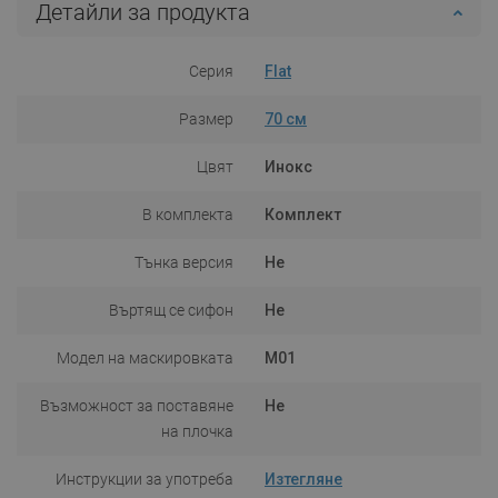
Детайли за продукта
Серия
Flat
Размер
70 см
Цвят
Инокс
В комплекта
Комплект
Тънка версия
Не
Въртящ се сифон
Не
Модел на маскировката
M01
Възможност за поставяне
Не
на плочка
Инструкции за употреба
Изтегляне