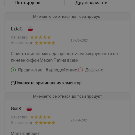
Потвърдено
Други варианти
Мнението се отнася до този продукт
LidaG
Качество:
16-06-2021
Външен вид:
С чиста съвест мога да препоръчам закупуването на
линеен сифон Mexen Flat на всеки.
Предимства
бързодействие.
Дефекти
-
Покажете оригиналния коментар
Мнението се отнася до този продукт
GuilK
Качество:
21-04-2021
Външен вид:
Моят фаворит.