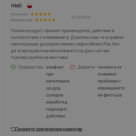
HilaS
Качество:
20-02-2020
Външен вид:
Полски продукт, признат производител, действие в
съответствие с очакванията. Доволна съм, че в крайна
сметка реших да закупя линеен сифон Mexen Flat, без
да се връщам към използването на душ с не чак
толкова удобна за мен тава.
Предимства
комфорт
Дефекти
понякога се
при
появяват
използване
проблеми с
на душ,
изваждането
солидна
на филтъра.
изработка,
надеждно
действие.
Покажете оригиналния коментар