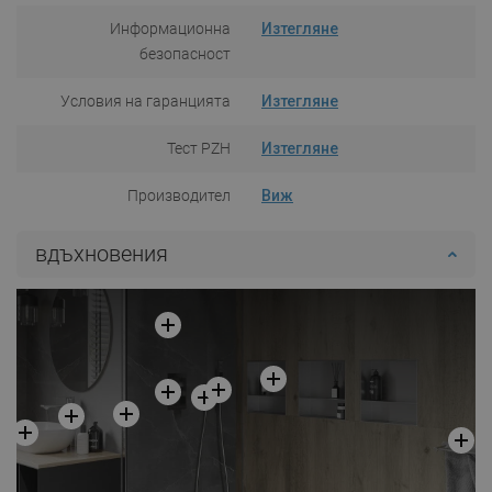
Информационна
Изтегляне
безопасност
Условия на гаранцията
Изтегляне
Тест PZH
Изтегляне
Производител
Виж
вдъхновения