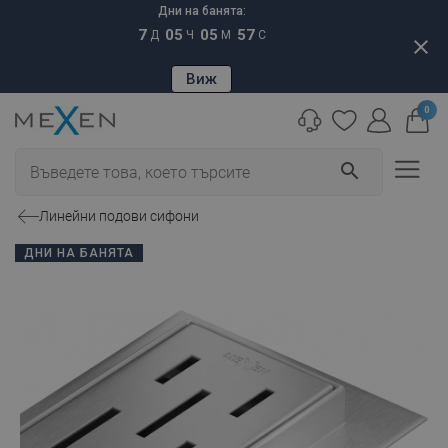
Дни на банята:
7
05
05
56
Д
Ч
М
С
close
Виж
0
search
Линейни подови сифони
ДНИ НА БАНЯТА