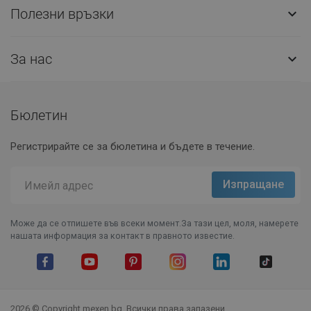
Полезни връзки

За нас

Бюлетин
Регистрирайте се за бюлетина и бъдете в течение.
Може да се отпишете във всеки момент.За тази цел, моля, намерете
нашата информация за контакт в правното известие.
Facebook
YouTube
Pinterest
Instagram Feed
LinkedIn
TikTok
2026 © Copyright mexen.bg. Всички права запазени.