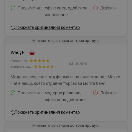
Предимства
ефективен, удобен за
Дефекти
-
използване.
Покажете оригиналния коментар
Мнението се отнася до този продукт
WasyF
Качество:
04-10-2020
Външен вид:
Модерно решение под формата на линеен канал Mexen
Flat е нещо, което отдавна търсех за моята баня.
Предимства
модерно решение,
Дефекти
-
ефективно действие.
Покажете оригиналния коментар
Мнението се отнася до този продукт