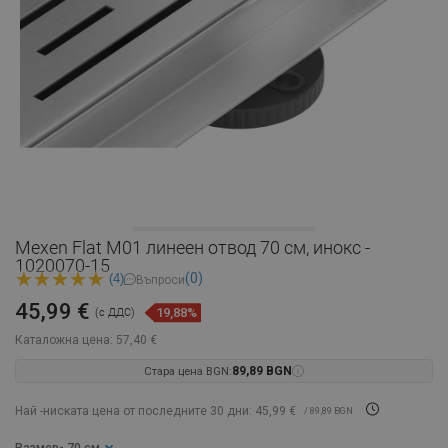
Mexen Flat M01 линеен отвод 70 см, инокс -
1020070-15
(0)
(4)
Въпроси
45,99 €
19,88%
(с ДДС)
Каталожна цена:
57,40 €
Стара цена BGN:
89,89 BGN
Най -ниската цена от последните 30 дни: 45,99 €
/ 89,89 BGN