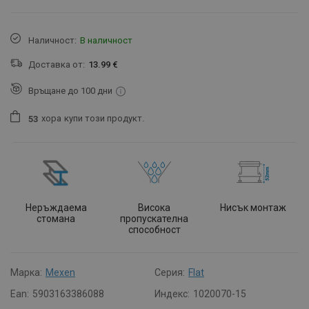
Наличност:
В наличност
Доставка от:
13.99 €
Връщане до 100 дни
хора
купи този продукт.
5
3
Неръждаема
Висока
Нисък монтаж
стомана
пропускателна
способност
Марка:
Mexen
Серия:
Flat
Ean:
5903163386088
Индекс:
1020070-15