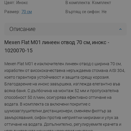
Цвят:
Инокс
В комплекта:
Комплект
Размер:
70 см
Въртящ се сифон:
Не
Описание
Mexen Flat M01 линеен отвод 70 см, инокс -
1020070-15
Mexen Flat M01 е изключителен линеен отвод с ширина 70 см,
изработен от висококачествена неръждаема стомана AISI 304,
което гарантира устойчивост и защита срещу корозия.
Благодарение на инокс завършека, изглежда елегантно във
всяка баня. С дълбочина на монтаж 52 мм и пропускателна
способност 50 л/мин, осигурява ефективно оттичане на
водата. В комплекта са включени покритие с
шумозаглушителни дистанционери, сменяем филтър за
замърсявания, сифон против неприятни миризми и улук за
оттичане на водата. Допълнително, регулируемите крачета и
уплътнителната маншета улесняват монтажа.