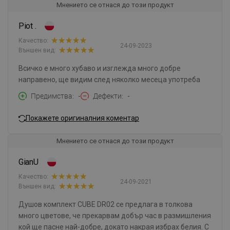
Мнението се отнася до този продукт
Piot .
Качество:
24-09-2023
Външен вид:
Всичко е много хубаво и изглежда много добре
направено, ще видим след няколко месеца употреба
Предимства
-
Дефекти
-
Покажете оригиналния коментар
Мнението се отнася до този продукт
GianU
Качество:
24-09-2021
Външен вид:
Душов комплект CUBE DR02 се предлага в толкова
много цветове, че прекарвам добър час в размишления
кой ще пасне най-добре, докато накрая избрах белия. С