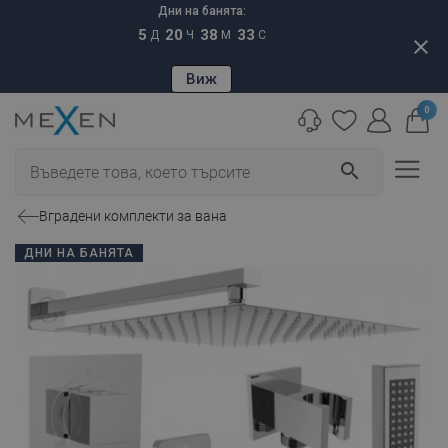
Дни на банята:
5
20
38
32
Д
Ч
М
С
close
Виж
0
search
Вградени комплекти за вана
ДНИ НА БАНЯТА