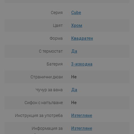
Серия
Cube
Цвят
Хром
Форма
Квадратен
С термостат
Да
Батерия
3-изходна
Странични дюзи
Не
Чучур за вана
Да
Сифон с напълване
Не
Инструкция за употреба
Изтегляне
Информация за
Изтегляне