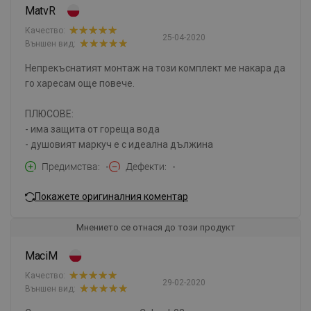
MatvR
Качество:
25-04-2020
Външен вид:
Непрекъснатият монтаж на този комплект ме накара да
го харесам още повече.
ПЛЮСОВЕ:
- има защита от гореща вода
- душовият маркуч е с идеална дължина
Предимства
-
Дефекти
-
Покажете оригиналния коментар
Мнението се отнася до този продукт
MaciM
Качество:
29-02-2020
Външен вид: