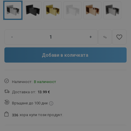
favorite_border
-
+
Добави в количката
Наличност:
В наличност
Доставка от:
13.99 €
Връщане до 100 дни
хора
купи този продукт.
3
3
6