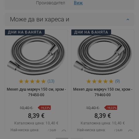
Производител
Виж
Може да ви хареса и
ДНИ НА БАНЯТА
ДНИ НА БАНЯТА
(13)
(9)
Mexen душ маркуч 150 см, хром -
Mexen душ маркуч 150 см, хром -
79450-00
79460-00
10,40 €
10,40 €
-19,33%
-19,33%
8,39 €
8,39 €
Каталожна цена:
10,40 €
Каталожна цена:
10,40 €
Най-ниска цена:
Най-ниска цена:
/ 24,49
/ 24,49
8,39 €
8,39 €
BGN
BGN