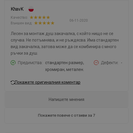
KhavK
Качество:
06-11-2020
Външен вид:
Лесен за монтаж душ закачалка, с който нищо не се
случва. Не потъмнява, и не ръждясва. Има стандартен
вид закачалка, затова може да се комбинира с много
ръчки за душ.
Предимства
стандартен размер,
Дефекти
-
хромиран, метален.
Покажете оригиналния коментар
Напишете мнения
Покажете повече с отзиви за 7