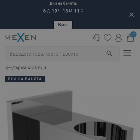
Дни на банята:
6
19
15
10
Д
Ч
М
С
close
Виж
0
search
Държачи за душ
ДНИ НА БАНЯТА