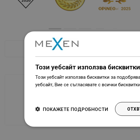
ПРОВЕРКА ПОВЕЧЕ
Този уебсайт използва бисквитки
Този уебсайт използва бисквитки за подобряв
уебсайт, Вие се съгласявате с всички бисквитк
Dowiedz się więcej
Наличие на стоки
Нашите продукти ви чакат в модерен
ПОКАЖЕТЕ ПОДРОБНОСТИ
ОТХВ
склад.Винаги готов за изпращане!