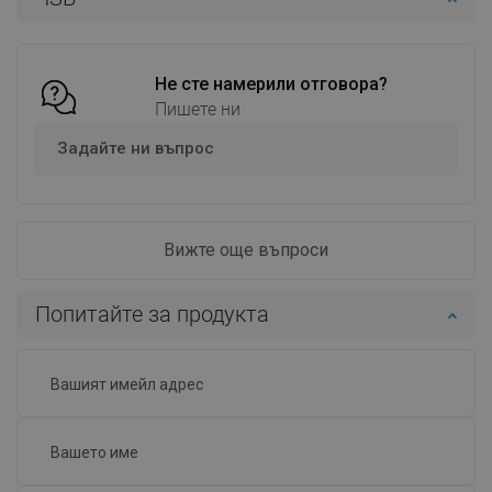
Добави в количката
Добави в количката
Сравнете
favorite_border
Любима
Сравнете
favorite_border
Любима
Не сте намерили отговора?
Пишете ни
Задайте ни въпрос
Вижте още въпроси
Попитайте за продукта