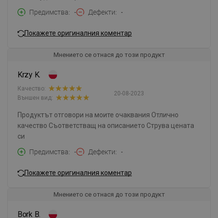
Предимства
-
Дефекти
-
Покажете оригиналния коментар
Мнението се отнася до този продукт
Krzy K.
Качество:
20-08-2023
Външен вид:
Продуктът отговори на моите очаквания Отлично
качество Съответстващ на описанието Струва цената
си
Предимства
-
Дефекти
-
Покажете оригиналния коментар
Мнението се отнася до този продукт
Bork B.