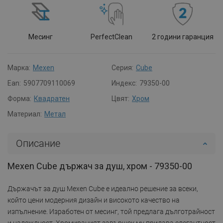
Месинг
PerfectClean
2 години гаранция
Марка:
Mexen
Серия:
Cube
Ean:
5907709110069
Индекс:
79350-00
Форма:
Квадратен
Цвят:
Хром
Материал:
Метал
Описание
Mexen Cube държач за душ, хром - 79350-00
Държачът за душ Mexen Cube е идеално решение за всеки,
който цени модерния дизайн и високото качество на
изпълнение. Изработен от месинг, той предлага дълготрайност
и надеждност. Хромираният завършек му придава елегантност