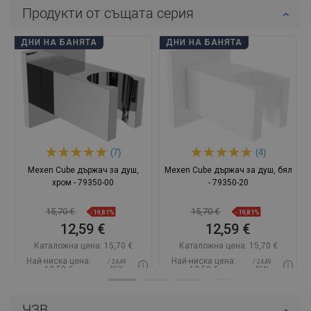
Продукти от същата серия
ДНИ НА БАНЯТА
ДНИ НА БАНЯТА
(7)
(4)
Mexen Cube държач за душ,
Mexen Cube държач за душ, бял
хром - 79350-00
- 79350-20
15,70 €
15,70 €
-19,81%
-19,81%
12,59 €
12,59 €
Каталожна цена:
15,70 €
Каталожна цена:
15,70 €
Най-ниска цена:
Най-ниска цена:
/ 24,49
/ 24,49
12,59 €
12,59 €
BGN
BGN
Наличност:
В наличност
Наличност:
В наличност
ЧЗВ