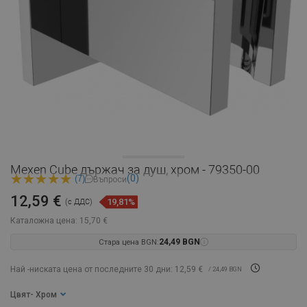
Mexen Cube държач за душ, хром - 79350-00
(0)
(7)
Въпроси
12,59 €
19,81%
(с ДДС)
Каталожна цена:
15,70 €
Стара цена BGN:
24,49 BGN
Най -ниската цена от последните 30 дни: 12,59 €
/ 24,49 BGN
Цвят
- Хром