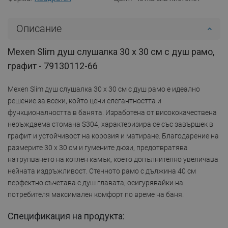
Описание
Mexen Slim душ слушалка 30 x 30 см с душ рамо,
графит - 79130112-66
Mexen Slim душ слушалка 30 x 30 см с душ рамо е идеално
решение за всеки, който цени елегантността и
функционалността в банята. Изработена от висококачествена
неръждаема стомана S304, характеризира се със завършек в
графит и устойчивост на корозия и матиране. Благодарение на
размерите 30 x 30 см и гумените дюзи, предотвратява
натрупването на котлен камък, което допълнително увеличава
нейната издръжливост. Стенното рамо с дължина 40 см
перфектно съчетава с душ главата, осигурявайки на
потребителя максимален комфорт по време на баня.
Спецификация на продукта: