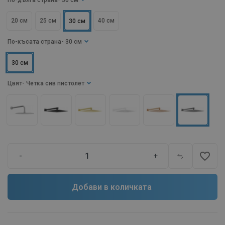
По-дълга страна
- 30 см
20 см
25 см
40 см
30 см
По-късата страна
- 30 см
30 см
Цвят
- Четка сив пистолет
favorite_border
-
+
Добави в количката