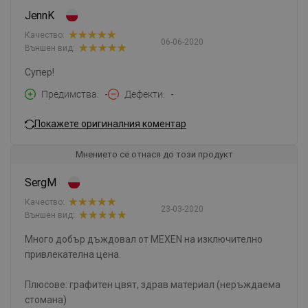
JennK
Качество:
06-06-2020
Външен вид:
Супер!
Предимства
-
Дефекти
-
Покажете оригиналния коментар
Мнението се отнася до този продукт
SergM
Качество:
23-03-2020
Външен вид:
Много добър дъждовал от MEXEN на изключително
привлекателна цена.
Плюсове: графитен цвят, здрав материал (неръждаема
стомана)