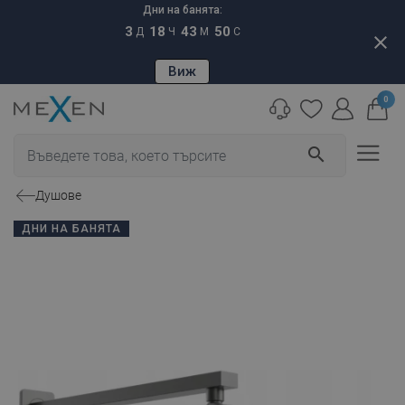
Дни на банята:
3
18
43
49
Д
Ч
М
С
close
Виж
0
search
Душове
ДНИ НА БАНЯТА