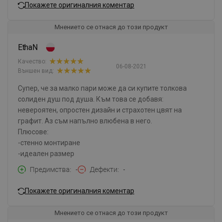
Покажете оригиналния коментар
Мнението се отнася до този продукт
EthaN
Качество:
06-08-2021
Външен вид:
Супер, че за малко пари може да си купите толкова
солиден душ под душа. Към това се добавя:
невероятен, опростен дизайн и страхотен цвят на
графит. Аз съм напълно влюбена в него.
Плюсове:
-стенно монтиране
-идеален размер
Предимства
-
Дефекти
-
Покажете оригиналния коментар
Мнението се отнася до този продукт