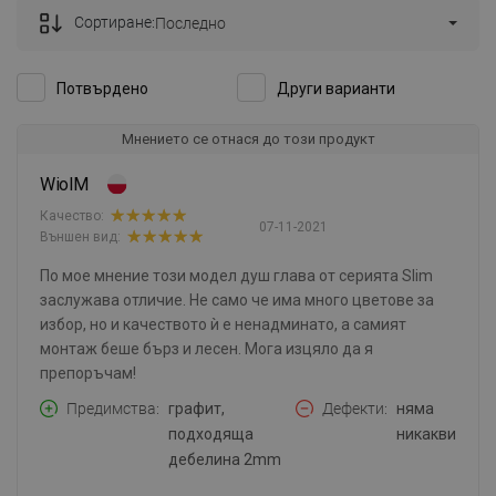
Сортиране:
Последно
Потвърдено
Други варианти
Мнението се отнася до този продукт
WiolM
Качество:
07-11-2021
Външен вид:
По мое мнение този модел душ глава от серията Slim
заслужава отличие. Не само че има много цветове за
избор, но и качеството ѝ е ненадминато, а самият
монтаж беше бърз и лесен. Мога изцяло да я
препоръчам!
Предимства
графит,
Дефекти
няма
подходяща
никакви
дебелина 2mm