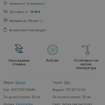
Наличност:
В наличност
Доставка от:
13.99 €
Връщане до 100 дни
хора
купи този продукт.
8
Неръждаема
AntiCalc
Устойчивост на
стомана
висока
температура
Марка:
Mexen
Серия:
Slim
Ean:
5907709135680
Индекс:
79130112-66
По-дълга страна:
30 см
По-късата страна:
30 см
Форма:
Квадратен
Цвят:
Четка сив пистолет