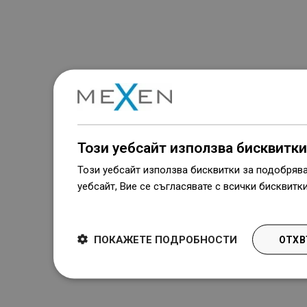
Този уебсайт използва бисквитки
Този уебсайт използва бисквитки за подобряв
уебсайт, Вие се съгласявате с всички бисквитк
Dowiedz się więcej
ПОКАЖЕТЕ ПОДРОБНОСТИ
ОТХВ