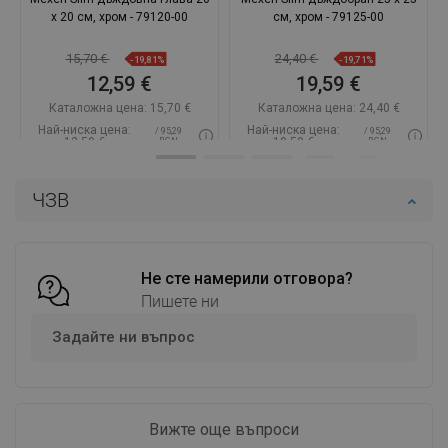
x 20 см, хром - 79120-00
см, хром - 79125-00
15,70 €
24,40 €
-19,81%
-19,71%
12,59 €
19,59 €
Каталожна цена:
15,70 €
Каталожна цена:
24,40 €
Най-ниска цена:
Най-ниска цена:
/ 95,29
/ 95,29
12,59 €
19,59 €
BGN
BGN
Наличност:
2026-09-08
Наличност:
В наличност
ЧЗВ
Добави в количката
Добави в количката
Сравнете
favorite_border
Любима
Сравнете
favorite_border
Любима
Не сте намерили отговора?
Пишете ни
Задайте ни въпрос
Вижте още въпроси