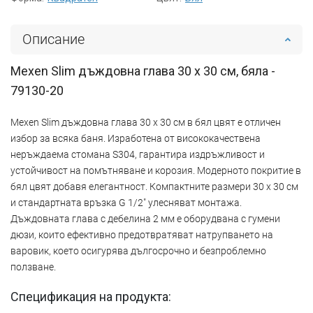
Описание
Mexen Slim дъждовна глава 30 x 30 см, бяла -
79130-20
Mexen Slim дъждовна глава 30 x 30 см в бял цвят е отличен
избор за всяка баня. Изработена от висококачествена
неръждаема стомана S304, гарантира издръжливост и
устойчивост на помътняване и корозия. Модерното покритие в
бял цвят добавя елегантност. Компактните размери 30 x 30 см
и стандартната връзка G 1/2" улесняват монтажа.
Дъждовната глава с дебелина 2 мм е оборудвана с гумени
дюзи, които ефективно предотвратяват натрупването на
варовик, което осигурява дългосрочно и безпроблемно
ползване.
Спецификация на продукта: