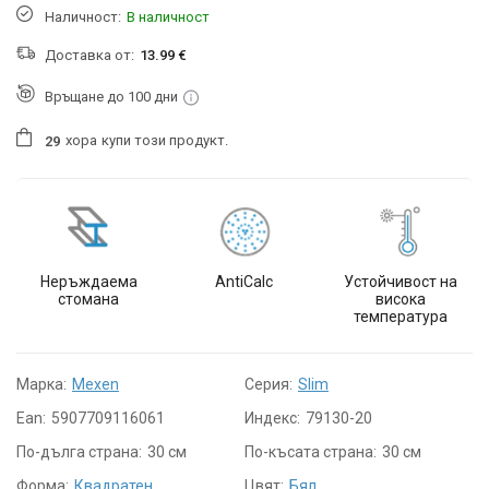
Наличност:
В наличност
Доставка от:
13.99 €
Връщане до 100 дни
хора
купи този продукт.
2
9
Неръждаема
AntiCalc
Устойчивост на
стомана
висока
температура
Марка:
Mexen
Серия:
Slim
Ean:
5907709116061
Индекс:
79130-20
По-дълга страна:
30 см
По-късата страна:
30 см
Форма:
Квадратен
Цвят:
Бял