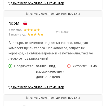
Покажете оригиналния коментар
Мнението се отнася до този продукт
NicoM
Качество:
22-10-2021
Външен вид:
Ако търсите качество на достъпна цена, този душ
комплект ще ви хареса. Обожавам го, защото не
корозира, не събира варовик и не потъмнява, така че
лесно се поддържа чист!
Предимства
външен вид,
Дефекти
няма!
високо качество и
достъпна цена.
Покажете оригиналния коментар
Мнението се отнася до този продукт