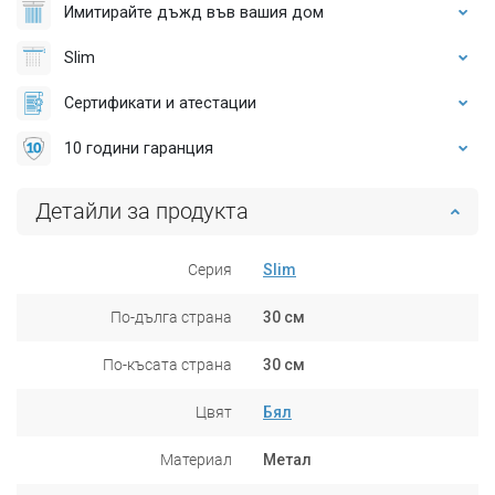
Имитирайте дъжд във вашия дом
Slim
Сертификати и атестации
10 години гаранция
Детайли за продукта
Серия
Slim
По-дълга страна
30 см
По-късата страна
30 см
Цвят
Бял
Материал
Метал