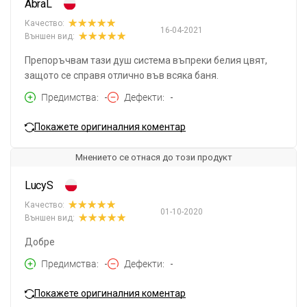
AbraL
Качество:
16-04-2021
Външен вид:
Препоръчвам тази душ система въпреки белия цвят,
защото се справя отлично във всяка баня.
Предимства
-
Дефекти
-
Покажете оригиналния коментар
Мнението се отнася до този продукт
LucyS
Качество:
01-10-2020
Външен вид:
Добре
Предимства
-
Дефекти
-
Покажете оригиналния коментар