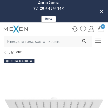
Дни на банята:
7
20
45
13
Д
Ч
М
С
close
Виж
0
search
Душове
ДНИ НА БАНЯТА