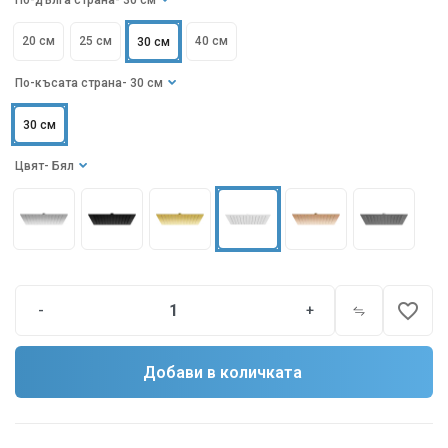
По-дълга страна
- 30 см
20 см
25 см
40 см
30 см
По-късата страна
- 30 см
30 см
Цвят
- Бял
favorite_border
-
+
Добави в количката