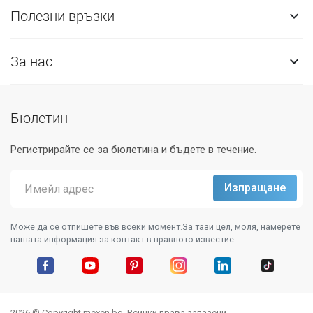
Полезни връзки

За нас

Бюлетин
Регистрирайте се за бюлетина и бъдете в течение.
Може да се отпишете във всеки момент.За тази цел, моля, намерете
нашата информация за контакт в правното известие.
Facebook
YouTube
Pinterest
Instagram Feed
LinkedIn
TikTok
2026 © Copyright mexen.bg. Всички права запазени.