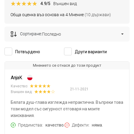
4.9
/5
Външен вид
Обща оценка въз основа на 4 Мнение
(10 държави)
Сортиране:
Последно
Потвърдено
Други варианти
Мнението се отнася до този продукт
AnjaK
Качество:
21-11-2021
Външен вид:
Бялата душ-глава изглежда непрактична. Въпреки това
този модел със сигурност отговаря на моите
изисквания.
Предимства
качество.
Дефекти
няма.