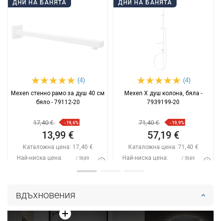
ДНИ НА БАНЯТА
ДНИ НА БАНЯТА
(4)
(4)
Mexen стенно рамо за душ 40 см
Mexen X душ колона, бяла -
бяло - 79112-20
7939199-20
17,40 €
71,40 €
-19,6%
-19,9%
13,99 €
57,19 €
Каталожна цена:
17,40 €
Каталожна цена:
71,40 €
Най-ниска цена:
Най-ниска цена:
/ 59,89
/ 59,89
13,99 €
57,19 €
BGN
BGN
Наличност:
В наличност
Наличност:
В наличност
вдъхновения
Добави в количката
Добави в количката
Сравнете
favorite_border
Любима
Сравнете
favorite_border
Любима