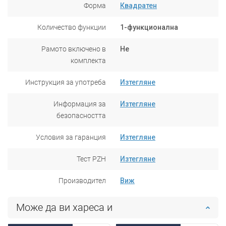
Форма
Квадратен
Количество функции
1-функционална
Рамото включено в
Не
комплекта
Инструкция за употреба
Изтегляне
Информация за
Изтегляне
безопасността
Условия за гаранция
Изтегляне
Тест PZH
Изтегляне
Производител
Виж
Може да ви хареса и