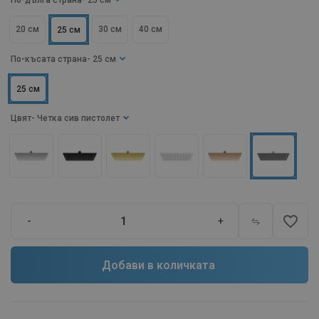
По-дълга страна
- 25 см
20 см
30 см
40 см
25 см
По-късата страна
- 25 см
25 см
Цвят
- Четка сив пистолет
favorite_border
-
+
Добави в количката