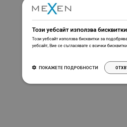
Този уебсайт използва бисквитки
Този уебсайт използва бисквитки за подобряв
уебсайт, Вие се съгласявате с всички бисквитк
Dowiedz się więcej
ПОКАЖЕТЕ ПОДРОБНОСТИ
ОТХВ