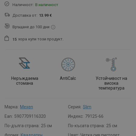
Наличност:
В наличност
Доставка от:
13.99 €
Връщане до 100 дни
хора
купи този продукт.
1
5
Неръждаема
AntiCalc
Устойчивост на
стомана
висока
температура
Марка:
Mexen
Серия:
Slim
Ean:
5907709116320
Индекс:
79125-66
По-дълга страна:
25 см
По-късата страна:
25 см
Форма:
Квадратен
Цвят:
Четка сив пистолет