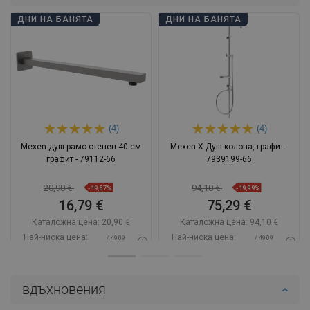
ДНИ НА БАНЯТА
ДНИ НА БАНЯТА
(4)
(4)
Mexen душ рамо стенен 40 см
Mexen X Душ колона, графит -
графит - 79112-66
7939199-66
20,90 €
94,10 €
-19,67%
-19,99%
16,79 €
75,29 €
Каталожна цена:
20,90 €
Каталожна цена:
94,10 €
Най-ниска цена:
Най-ниска цена:
/ 49,09
/ 49,09
16,79 €
75,29 €
BGN
BGN
Наличност:
В наличност
Наличност:
2026-10-02
вдъхновения
Добави в количката
Добави в количката