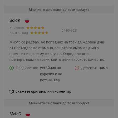
Мнението се отнася до този продукт
SoloK
Качество:
04-05-2021
Външен вид:
Много се радвам, че попаднах на този дъждовен душ
от неръждаема стомана, защото го имам от дълго
време и нищо не му се случва! Определено го
препоръчвам на всеки, който цени високото качество.
Предимства
устойчив на
Дефекти
няма.
корозия и не
потъмнява.
Покажете оригиналния коментар
Мнението се отнася до този продукт
MataG