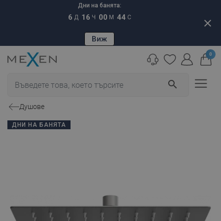
Дни на банята:
6
16
00
43
Д
Ч
М
С
close
Виж
0
search
Душове
ДНИ НА БАНЯТА