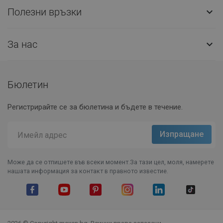
Полезни връзки

За нас

Бюлетин
Регистрирайте се за бюлетина и бъдете в течение.
Може да се отпишете във всеки момент.За тази цел, моля, намерете
нашата информация за контакт в правното известие.
Facebook
YouTube
Pinterest
Instagram Feed
LinkedIn
TikTok