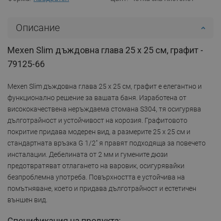
Описание
Mexen Slim дъждовна глава 25 x 25 см, графит -
79125-66
Mexen Slim дъждовна глава 25 x 25 см, графит е елегантно и
функционално решение за вашата баня. Изработена от
висококачествена неръждаема стомана S304, тя осигурява
дълготрайност и устойчивост на корозия. Графитовото
покритие придава модерен вид, а размерите 25 x 25 см и
стандартната връзка G 1/2" я правят подходяща за повечето
инсталации. Дебелината от 2 мм и гумените дюзи
предотвратяват отлагането на варовик, осигурявайки
безпроблемна употреба. Повърхността е устойчива на
помътняване, което и придава дълготрайност и естетичен
външен вид.
Спецификация на продукта: