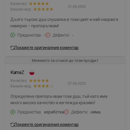
Качество:
21-09-2020
Външен вид:
Дълго търсих душ слушалка в този цвят и най-накрая я
намерих – препоръчвам!
Предимства
-
Дефекти
-
Покажете оригиналния коментар
Мнението се отнася до този продукт
KamaZ
Качество:
07-06-2020
Външен вид:
Определено препоръчвам този душ, тъй като има
много високо качество и изглежда красиво!
Предимства
изработка
Дефекти
няма.
Покажете оригиналния коментар