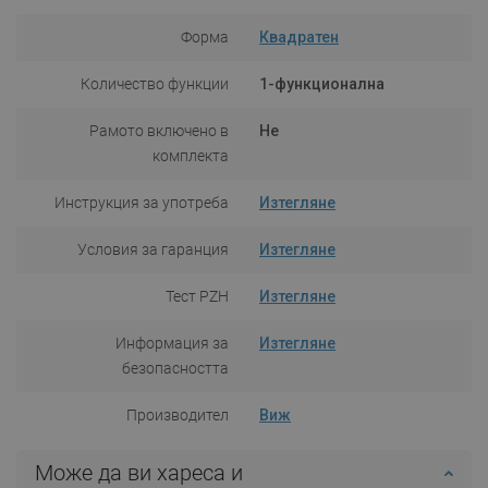
Форма
Квадратен
Количество функции
1-функционална
Рамото включено в
Не
комплекта
Инструкция за употреба
Изтегляне
Условия за гаранция
Изтегляне
Тест PZH
Изтегляне
Информация за
Изтегляне
безопасността
Производител
Виж
Може да ви хареса и