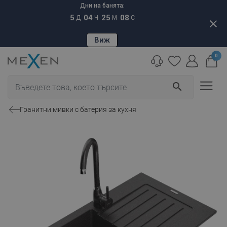
Дни на банята:
5
04
25
07
Д
Ч
М
С
close
Виж
0
search
Гранитни мивки с батерия за кухня