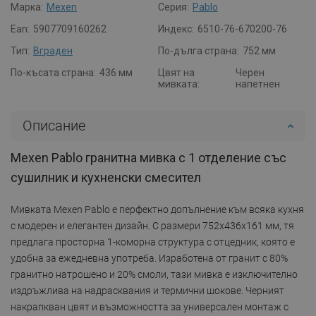
Марка:
Mexen
Серия:
Pablo
Ean:
5907709160262
Индекс:
6510-76-670200-76
Тип:
Вграден
По-дълга страна:
752 мм
По-късата страна:
436 мм
Цвят на
Черен
мивката:
напетнен
Описание
Mexen Pablo гранитна мивка с 1 отделение със
сушилник и кухненски смесител
Мивката Mexen Pablo е перфектно допълнение към всяка кухня
с модерен и елегантен дизайн. С размери 752x436x161 мм, тя
предлага просторна 1-коморна структура с отцедник, която е
удобна за ежедневна употреба. Изработена от гранит с 80%
гранитно натрошено и 20% смоли, тази мивка е изключително
издръжлива на надрасквания и термични шокове. Черният
накрапкван цвят и възможността за универсален монтаж с