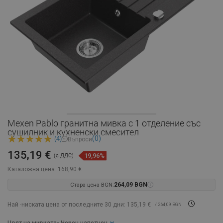
Mexen Pablo гранитна мивка с 1 отделение със
сушилник и кухненски смесител
(0)
(4)
Въпроси
135,19 €
19,96%
(с ДДС)
Каталожна цена:
168,90 €
Стара цена BGN:
264,09 BGN
Най -ниската цена от последните 30 дни: 135,19 €
/ 264,09 BGN