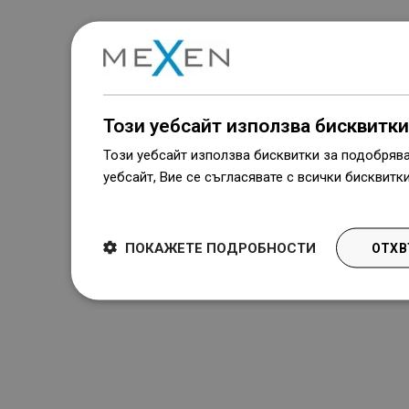
Този уебсайт използва бисквитки
Този уебсайт използва бисквитки за подобряв
уебсайт, Вие се съгласявате с всички бисквитк
Dowiedz się więcej
ПОКАЖЕТЕ ПОДРОБНОСТИ
ОТХВ