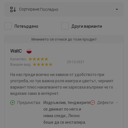
Сортиране:
Последно
Потвърдено
Други варианти
Мнението се отнася до този продукт
WaltC
Качество:
29-12-2021
Външен вид:
На нас преди всичко ни зависи от удобството при
употреба, но тук важна роля изигра и цветът, черният
вариант плюс накапването ни харесаха въпреки че го
видяхме само в интернет.
Предимства
Издръжлив, тенджерите
Дефекти
-
се движат по него и
няма следи., Лесно
беше да се инсталира.