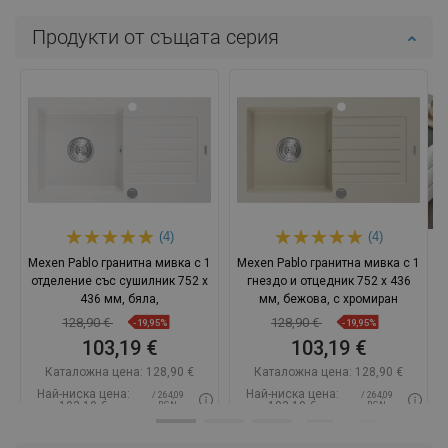
Продукти от същата серия
(4)
(4)
Mexen Pablo гранитна мивка с 1
Mexen Pablo гранитна мивка с 1
отделение със сушилник 752 x
гнездо и отцедник 752 x 436
436 мм, бяла,
мм, бежова, с хромиран
128,90 €
128,90 €
-19,95%
-19,95%
103,19 €
103,19 €
Каталожна цена:
128,90 €
Каталожна цена:
128,90 €
Най-ниска цена:
Най-ниска цена:
/ 264,09
/ 264,09
103,19 €
103,19 €
BGN
BGN
Наличност:
В наличност
Наличност:
В наличност