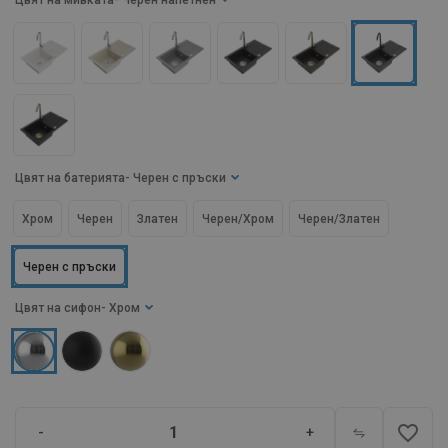
Цвят на мивката
- Черен напетнен
Цвят на батерията
- Черен с пръски
Хром
Черен
Златен
Черен/Хром
Черен/Златен
Черен с пръски
Цвят на сифон
- Хром
favorite_border
-
+