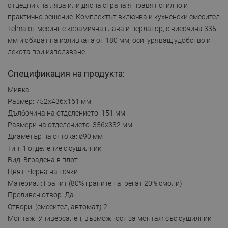
отцедник на лява или дясна страна я правят стилно и
практично решение. Комплектът включва и кухненски смесител
Telma от месинг с керамична глава и перлатор, с височина 335
мм и обхват на изливката от 180 мм, осигуряващ удобство и
лекота при използване.
Спецификация на продукта:
Мивка:
Размер: 752x436x161 мм
Дълбочина на отделението: 151 мм
Размери на отделението: 356x332 мм
Диаметър на оттока: ø90 мм
Тип: 1 отделение с сушилник
Вид: Вградена в плот
Цвят: Черна на точки
Материал: Гранит (80% гранитен агрегат 20% смоли)
Преливен отвор: Да
Отвори: (смесител, автомат) 2
Монтаж: Универсален, възможност за монтаж със сушилник