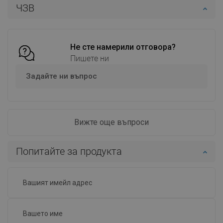
ЧЗВ
Добави в количката
Добави в количката
Сравнете
favorite_border
Любима
Сравнете
favorite_border
Любима
Не сте намерили отговора?
Пишете ни
Задайте ни въпрос
Вижте още въпроси
Попитайте за продукта