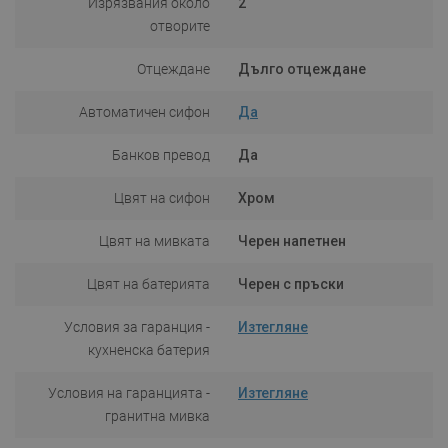
Изрязвания около
2
отворите
Отцеждане
Дълго отцеждане
Автоматичен сифон
Да
Банков превод
Да
Цвят на сифон
Хром
Цвят на мивката
Черен напетнен
Цвят на батерията
Черен с пръски
Условия за гаранция -
Изтегляне
кухненска батерия
Условия на гаранцията -
Изтегляне
гранитна мивка