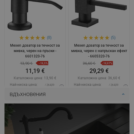
(8)
(5)
Mexen дозатор за течност за
Mexen дозатор за течност за
мивка, черен на пръски -
мивка, черен с напръскан ефект
6601320-76
- 6605320-76
13,90 €
36,60 €
-19,5%
-19,97%
11,19 €
29,29 €
Каталожна цена:
13,90 €
Каталожна цена:
36,60 €
Най-ниска цена:
Най-ниска цена:
/ 264,09
/ 264,09
11,19 €
29,29 €
BGN
BGN
вдъхновения
Наличност:
В наличност
Наличност:
В наличност
Добави в количката
Добави в количката
Сравнете
favorite_border
Любима
Сравнете
favorite_border
Любима