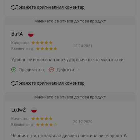
Покажете оригиналния коментар
Мнението се отнася до този продукт
BartA
Качество:
10-04-2021
Външен вид:
Удобно се използва това чудо, всичко е на мястото си.
Предимства
-
Дефекти
-
Покажете оригиналния коментар
Мнението се отнася до този продукт
LudwŻ
Качество:
20-12-2020
Външен вид:
Черният цвят с накъсан дизайн наистина ни очарова. А