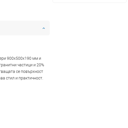
мери 900x500x190 мм и
гранитни частици и 20%
стващата се повърхност
ва стил и практичност.