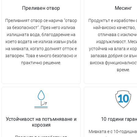
Преливен отвор
Месинг
Преливният отвор се нарича "отвор
Продуктът е изработен 
за безопасност". През него излиза
най-високо качество, 
излишната вода, благодарение на
отличава с изключ
което водата не излиза извън ръба
издръжливост. Меси
на мивката, когато долният отток е
устойчив на влага и кор
затворен. Това е много безопасно и
запазва добрия си вън
практично решение.
висока функционалност
време.
Устойчивост на потъмняване и
10 години гара
корозия
Мивката е с 10-годишна