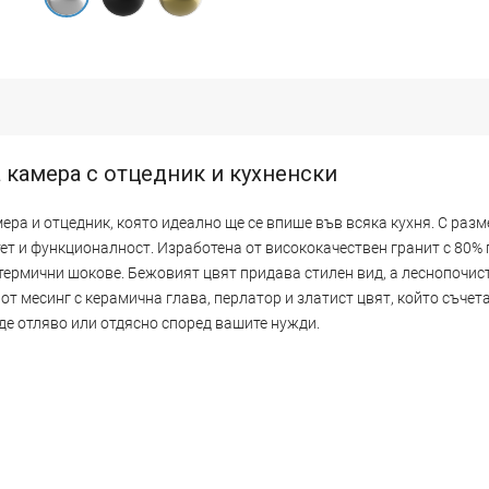
 камера с отцедник и кухненски
ера и отцедник, която идеално ще се впише във всяка кухня. С раз
ет и функционалност. Изработена от висококачествен гранит с 80% 
 термични шокове. Бежовият цвят придава стилен вид, а леснопочи
т месинг с керамична глава, перлатор и златист цвят, който съчета
е отляво или отдясно според вашите нужди.