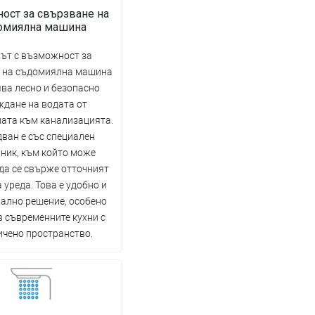
ост за свързване на
омиялна машина
ът с възможност за
 на съдомиялна машина
ва лесно и безопасно
ждане на водата от
ата към канализацията.
ван е със специален
ник, към който може
да се свърже отточният
 уреда. Това е удобно и
ално решение, особено
в съвременните кухни с
ичено пространство.