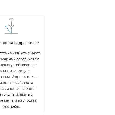
вост на надраскване
тта на мивката е много
ърдена и се отличава с
телна устойчивост на
анични повреди и
вания. Издръжливият
иал на изработката
ва да се насладите на
я вид на мивката в
ение на много години
употреба.