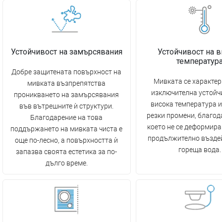
Устойчивост на замърсявания
Устойчивост на в
температур
Добре защитената повърхност на
Мивката се характер
мивката възпрепятства
изключителна устойч
проникването на замърсявания
висока температура и
във вътрешните ѝ структури.
резки промени, благод
Благодарение на това
което не се деформира
поддържането на мивката чиста е
продължително възде
още по-лесно, а повърхността ѝ
гореща вода.
запазва своята естетика за по-
дълго време.