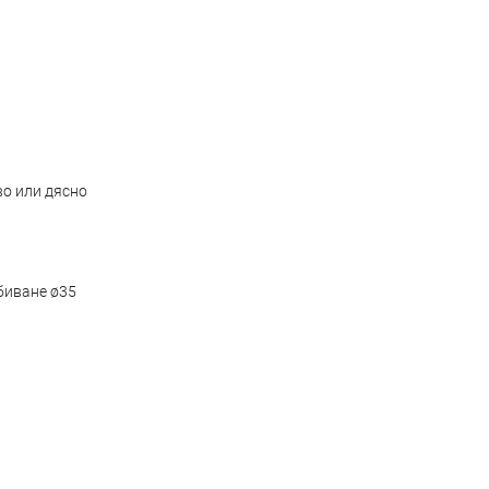
во или дясно
биване ø35