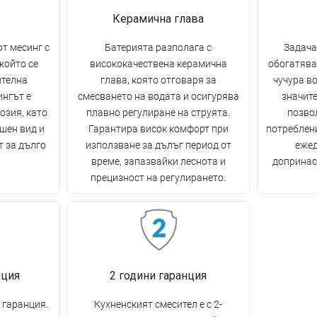
Керамична глава
от месинг с
Батерията разполага с
Задача
който се
висококачествена керамична
обогатява
ителна
глава, която отговаря за
чучура во
нгът е
смесването на водата и осигурява
значите
озия, като
плавно регулиране на струята.
позво
шен вид и
Гарантира висок комфорт при
потреблени
 за дълго
използване за дълъг период от
ежед
време, запазвайки леснота и
допринас
прецизност на регулирането.
нция
2 години гаранция
 гаранция.
Кухненският смесител е с 2-