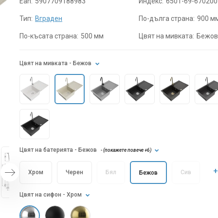
Ean:
5907709188983
Индекс:
6501-69-670200
Тип:
Вграден
По-дълга страна:
900 м
По-късата страна:
500 мм
Цвят на мивката:
Бежо
Цвят на мивката
- Бежов
Цвят на батерията
- Бежов
- (
покажете повече
+6
)
+
Хром
Черен
Бял
Сив
Бежов
Цвят на сифон
- Хром