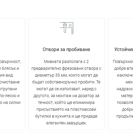
n
Отвори за пробиване
Устойчи
овърхност,
Мивката разполага с 2
Повърхнос
я блясък и
предварително фрезовани отвора с
добре втв
ия вид.
диаметър 35 мм, които могат да
изключи
очистване
бъдат собственоръчно пробити. Те
мех
атрупани
могат да се използват, наред с
надраск
по-лесно и
другото, за монтаж на дозатор за
матер
о на силни
течност, който ще елиминира
позволя
присъствието на пластмасови
добри
бутилки в кухнята и ще придаде
продълж
елегантен завършек.