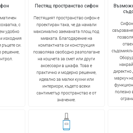
ифон
Пестящ пространство сифон
Възможн
съд
оматичен
Пестящият пространство сифон е
Сифон
кохватка, с
проектиран така, че да намали
свързване
ем удобно
максимално заеманата площ под
позволя
м изходния
мивката. Благодарение на
отве
 ръцете си.
компактната си конструкция
съдомиялн
о решение,
позволява свободно разполагане
Оборуд
онтрол.
на кошчета за смет или други
накрай
аксесоари в шкафа. Това е
директно 
практично и модерно решение,
маркуч на
идеално за малки кухни или
функцион
интериори, където всеки
полезно 
сантиметър пространство е от
огран
значение.