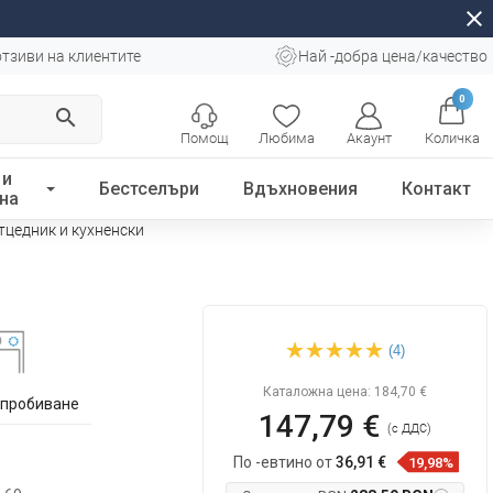
close
отзиви на клиентите
Най -добра цена/качество
0
search
Помощ
Любима
Акаунт
Количка
 и
Бестселъри
Вдъхновения
Контакт
на
тцедник и кухненски
Mexen Leo гранитна
(4)
кухненска мивка с една
камера с отцедник и
кухненски
Каталожна цена:
184,70 €
 пробиване
147,79 €
(с ДДС)
По -евтино от
36,91 €
19,98%