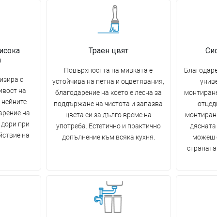
исока
Траен цвят
Си
а
Повърхността на мивката е
Благодаре
изира с
устойчива на петна и оцветявания,
унив
ивост на
благодарение на което е лесна за
монтиране
 нейните
поддържане на чистота и запазва
отцед
арение на
цвета си за дълго време на
монтиран 
 дори при
употреба. Естетично и практично
дясната 
йствие на
допълнение към всяка кухня.
можеш 
страната