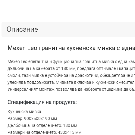
Описание
Mexen Leo гранитна кухненска мивка с една
Mexen Leo елегантна и функционална гранитна мивка с една кам
дълбочина на камерата от 180 мм, предлага оптимален капацит
смоли, тази мивка е устойчива на драскотини, обезцветяване и
улеснява поддръжката. Мивката включва и кухненски смесител о
Универсалният монтаж позволява да изберете отцедника да бъд
Спецификация на продукта:
Кухненска мивка:
Размер: 900x500x190 мм
Дълбочина на отделението: 180 мм
Размери на отделението: 430x415 мм