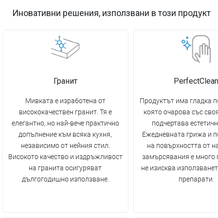
Иновативни решения, използвани в този продукт
Гранит
PerfectClea
Мивката е изработена от
Продуктът има гладка п
висококачествен гранит. Тя е
която очарова със сво
елегантно, но най-вече практично
подчертава естетичн
допълнение към всяка кухня,
Ежедневната грижа и п
независимо от нейния стил.
на повърхността от н
Високото качество и издръжливост
замърсявания е много 
на гранита осигуряват
не изисква използванет
дългогодишно използване.
препарати.