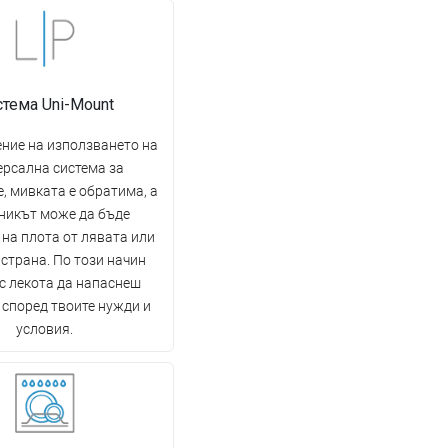
стема Uni-Mount
ние на използването на
ерсална система за
, мивката е обратима, а
никът може да бъде
на плота от лявата или
страна. По този начин
с лекота да напаснеш
 според твоите нужди и
условия.