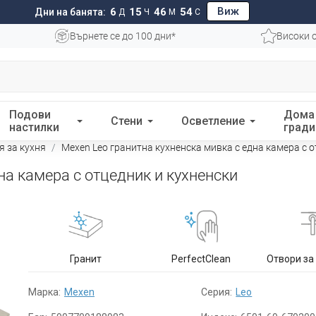
Виж
6
15
46
53
Дни на банята:
Д
Ч
М
С
Върнете се до 100 дни*
Високи 
Подови
Дома
Стени
Осветление
настилки
гради
я за кухня
Mexen Leo гранитна кухненска мивка с една камера с о
на камера с отцедник и кухненски
Гранит
PerfectClean
Отвори за
Марка:
Mexen
Серия:
Leo