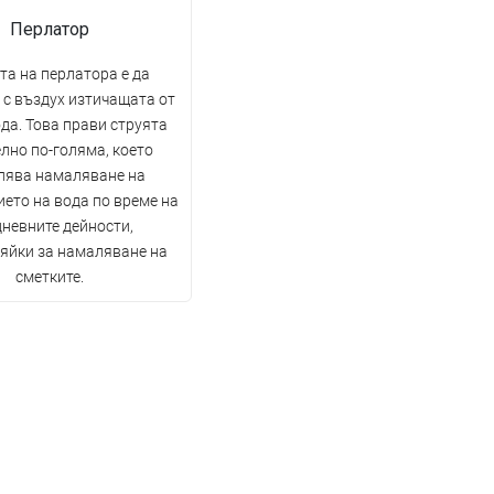
Перлатор
та на перлатора е да
 с въздух изтичащата от
да. Това прави струята
лно по-голяма, което
лява намаляване на
ето на вода по време на
невните дейности,
яйки за намаляване на
сметките.