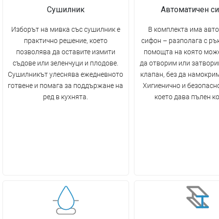
Сушилник
Автоматичен с
Изборът на мивка със сушилник е
В комплекта има авт
практично решение, което
сифон – разполага с ръ
позволява да оставите измити
помощта на която мож
съдове или зеленчуци и плодове.
да отворим или затвори
Сушилникът улеснява ежедневното
клапан, без да намокрим
готвене и помага за поддържане на
Хигиенично и безопасн
ред в кухнята.
което дава пълен к