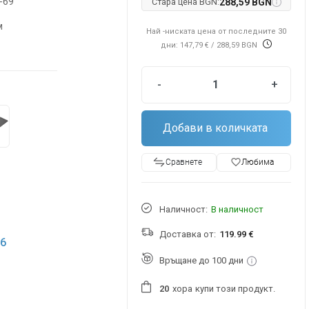
-69
Стара цена BGN:
288,59 BGN
м
Най -ниската цена от последните 30
дни: 147,79 €
/ 288,59 BGN
в
-
+
Добави в количката
favorite_border
Любима
Сравнете
Наличност:
В наличност
Доставка от:
119.99 €
6
Връщане до 100 дни
хора
купи този продукт.
2
0