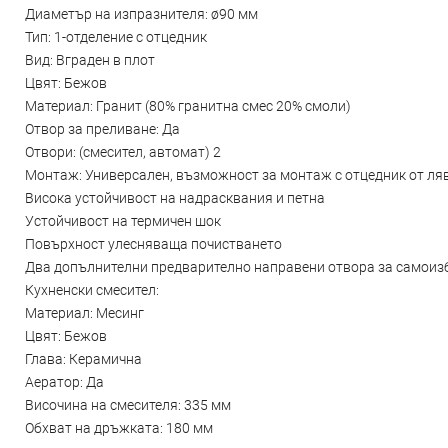
Диаметър на изпразнителя: ø90 мм
Тип: 1-отделение с отцедник
Вид: Вграден в плот
Цвят: Бежов
Материал: Гранит (80% гранитна смес 20% смоли)
Отвор за преливане: Да
Отвори: (смесител, автомат) 2
Монтаж: Универсален, възможност за монтаж с отцедник от ля
Висока устойчивост на надрасквания и петна
Устойчивост на термичен шок
Повърхност улесняваща почистването
Два допълнителни предварително направени отвора за самоиз
Кухненски смесител:
Материал: Месинг
Цвят: Бежов
Глава: Керамична
Аератор: Да
Височина на смесителя: 335 мм
Обхват на дръжката: 180 мм