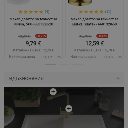
(4)
(11)
Mexen дозатор за течност за
Mexen дозатор за течност за
мивка, бял - 6601320-20
мивка, златен - 6601320-50
12,20 €
15,70 €
-19,75%
-19,81%
9,79 €
12,59 €
Каталожна цена:
12,20 €
Каталожна цена:
15,70 €
Най-ниска цена:
Най-ниска цена:
/ 375,79
/ 375,79
9,79 €
12,59 €
BGN
BGN
Наличност:
В наличност
Наличност:
В наличност
вдъхновения
Добави в количката
Добави в количката
Сравнете
favorite_border
Любима
Сравнете
favorite_border
Любима