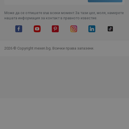
Може да се отпишете във всеки момент.За тази цел, моля, намерете
нашата информация за контакт в правното известие.
Facebook
YouTube
Pinterest
Instagram Feed
LinkedIn
TikTok
2026 © Copyright mexen.bg. Всички права запазени.