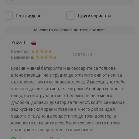
Потвърдено
Други варианти
Мнението се отнася до този продукт
Zuza T.
Качество:
12-04-2024
Външен вид:
красив мивка! батерията и аксесоарите са толкова
впечатляващи, че е трудно да отлепите очи от нея! за
съжаление, както се опасявах, след 2 месеца употреба
започва да пожълтява, тя е огромна! побира се много
неща, но си струва да се отбележи, че не е много
дълбока. добавих дозатор за течност, който се намира
зад кухненския кран и това не е много добра идея,
защото е трудно да се достигне до този дозатор. в
комплекта включиха и сребърен сифон, както и този
златен, което според мен е голям плюс