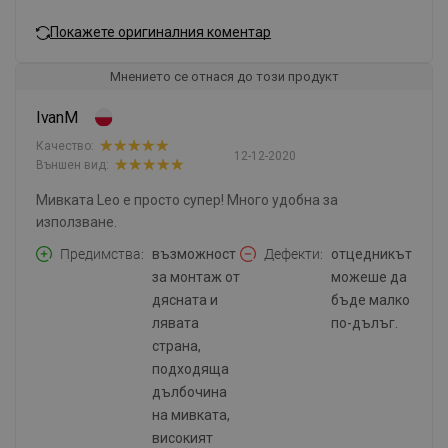
Покажете оригиналния коментар
Мнението се отнася до този продукт
IvanM
Качество:
12-12-2020
Външен вид:
Мивката Leo е просто супер! Много удобна за
използване.
Предимства
възможност
Дефекти
отцедникът
за монтаж от
можеше да
дясната и
бъде малко
лявата
по-дълъг.
страна,
подходяща
дълбочина
на мивката,
високият