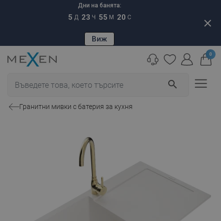
Дни на банята:
5
23
55
19
Д
Ч
М
С
close
Виж
0
search
Гранитни мивки с батерия за кухня