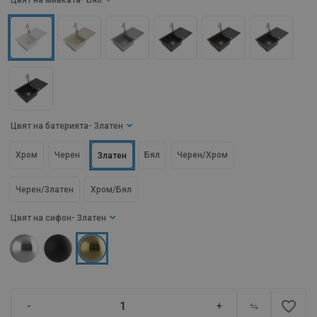
Цвят на мивката
- Бял
Цвят на батерията
- Златен
Хром
Черен
Бял
Черен/Хром
Златен
Черен/Златен
Хром/Бял
Цвят на сифон
- Златен
favorite_border
-
+