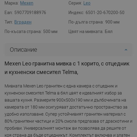
Марка:
Mexen
Серия:
Leo
Ean:
5907709188976
Индекс:
6501-20-670200-50
Тип:
Вграден
По-дълга страна:
900 мм
По-късата страна:
500 мм
Цвят на мивката:
Бял
Описание
Mexen Leo гранитна мивка с 1 корито, с отцедник
и кухненски смесител Telma,
Мивката Mexen Leo гранитен с една камера с отцедник и
кухненски смесител Telma в бял цвят е идеалният избор за
вашата кухня. Размерите 900x500x190 мм и дълбочината на
камерата от 180 мм осигуряват достатъчно пространство за
удобно използване. Супер устойчивият гранитен материал с
80% гранитени частици и 20% смола предпазва от драскотини и
пробиви. Универсалният монтаж ви позволява да решите от
коя страна да бъде отцедникът. Комплектът включва и златен