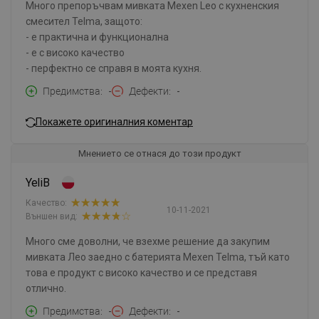
Много препоръчвам мивката Mexen Leo с кухненския
смесител Telma, защото:
- е практична и функционална
- е с високо качество
- перфектно се справя в моята кухня.
Предимства
-
Дефекти
-
Покажете оригиналния коментар
Мнението се отнася до този продукт
YeliB
Качество:
10-11-2021
Външен вид:
Много сме доволни, че взехме решение да закупим
мивката Лео заедно с батерията Mexen Telma, тъй като
това е продукт с високо качество и се представя
отлично.
Предимства
-
Дефекти
-