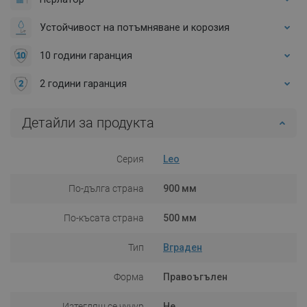
Устойчивост на потъмняване и корозия
10 години гаранция
2 години гаранция
Детайли за продукта
Серия
Leo
По-дълга страна
900 мм
По-късата страна
500 мм
Тип
Вграден
Форма
Правоъгълен
Изтеглящ се чучур
Не