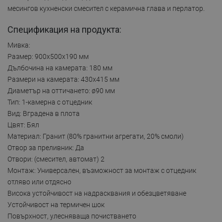
месингов кухненски смесител с керамична глава и перлатор.
Спецификация на продукта:
Мивка:
Размер: 900x500x190 мм
Дълбочина на камерата: 180 мм
Размери на камерата: 430x415 мм
Диаметър на оттичането: ø90 мм
Тип: 1-камерна с отцедник
Вид: Вградена в плота
Цвят: Бял
Материал: Гранит (80% гранитни агрегати, 20% смоли)
Отвор за преливник: Да
Отвори: (смесител, автомат) 2
Монтаж: Универсален, възможност за монтаж с отцедник
отляво или отдясно
Висока устойчивост на надрасквания и обезцветяване
Устойчивост на термичен шок
Повърхност, улесняваща почистването