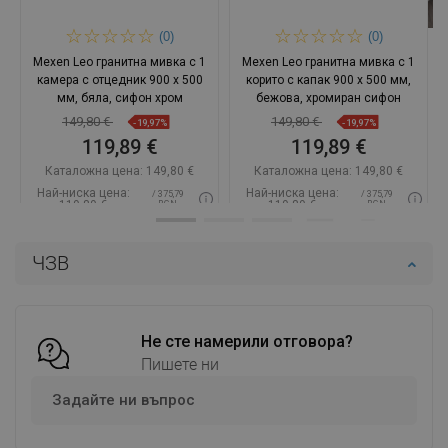
(0)
(0)
Mexen Leo гранитна мивка с 1
Mexen Leo гранитна мивка с 1
камера с отцедник 900 x 500
корито с капак 900 x 500 мм,
мм, бяла, сифон хром
бежова, хромиран сифон
149,80 €
149,80 €
-19,97%
-19,97%
119,89 €
119,89 €
Каталожна цена:
149,80 €
Каталожна цена:
149,80 €
Най-ниска цена:
Най-ниска цена:
/ 375,79
/ 375,79
119,89 €
119,89 €
BGN
BGN
Наличност:
В наличност
Наличност:
В наличност
ЧЗВ
Добави в количката
Добави в количката
Сравнете
favorite_border
Любима
Сравнете
favorite_border
Любима
Не сте намерили отговора?
Пишете ни
Задайте ни въпрос