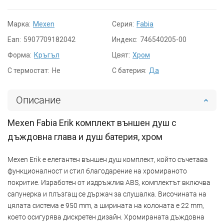
Марка:
Mexen
Серия:
Fabia
Ean:
5907709182042
Индекс:
746540205-00
Форма:
Кръгъл
Цвят:
Хром
С термостат:
Не
С батерия:
Да
Описание
Mexen Fabia Erik комплект външен душ с
дъждовна глава и душ батерия, хром
Mexen Erik е елегантен външен душ комплект, който съчетава
функционалност и стил благодарение на хромираното
покритие. Изработен от издръжлив ABS, комплектът включва
сапунерка и плъзгащ се държач за слушалка. Височината на
цялата система е 950 mm, а ширината на колоната е 22 mm,
което осигурява дискретен дизайн. Хромираната дъждовна