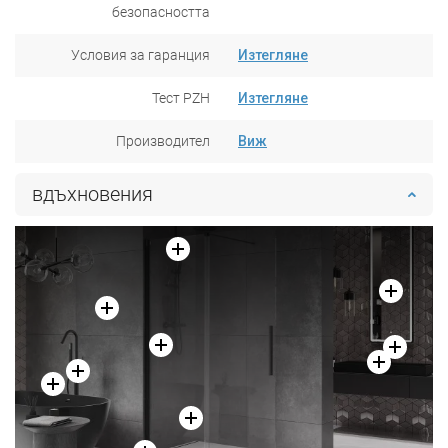
безопасността
Условия за гаранция
Изтегляне
Тест PZH
Изтегляне
Производител
Виж
вдъхновения