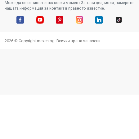
Може да се отпишете във всеки момент.За тази цел, моля, намерете
нашата информация за контакт в правното известие.
Facebook
YouTube
Pinterest
Instagram Feed
LinkedIn
TikTok
2026 © Copyright mexen.bg. Всички права запазени.