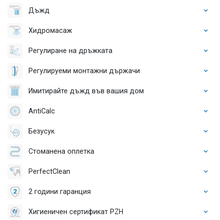
Дъжд
Хидромасаж
Регулиране на дръжката
Регулируеми монтажни държачи
Имитирайте дъжд във вашия дом
AntiCalc
Безусук
Стоманена оплетка
PerfectClean
2 години гаранция
Хигиеничен сертификат PZH