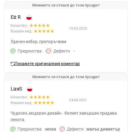
Мнението се отнася до този продукт
Elż R.
Качество:
19-02-2025
Външен вид:
Удачен избор, препоръчвам
Предимства
-
Дефекти
-
Покажете оригиналния коментар
Мнението се отнася до този продукт
LizaS
Качество:
24-08-2021
Външен вид:
Чудесен, модерен дизайн - белият завършек придава
лекота.
Предимства
ниска
Дефекти
малък диаметър