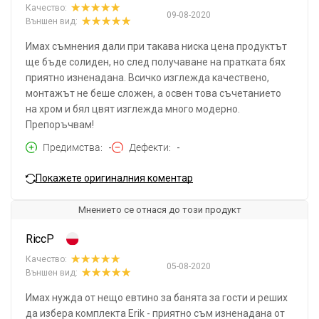
Качество:
09-08-2020
Външен вид:
Имах съмнения дали при такава ниска цена продуктът
ще бъде солиден, но след получаване на пратката бях
приятно изненадана. Всичко изглежда качествено,
монтажът не беше сложен, а освен това съчетанието
на хром и бял цвят изглежда много модерно.
Препоръчвам!
Предимства
-
Дефекти
-
Покажете оригиналния коментар
Мнението се отнася до този продукт
RiccP
Качество:
05-08-2020
Външен вид:
Имах нужда от нещо евтино за банята за гости и реших
да избера комплекта Erik - приятно съм изненадана от