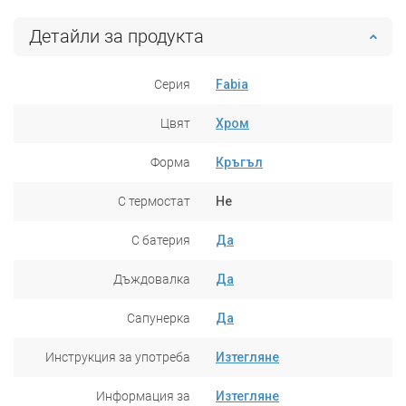
Детайли за продукта
Серия
Fabia
Цвят
Хром
Форма
Кръгъл
С термостат
Не
С батерия
Да
Дъждовалка
Да
Сапунерка
Да
Инструкция за употреба
Изтегляне
Информация за
Изтегляне