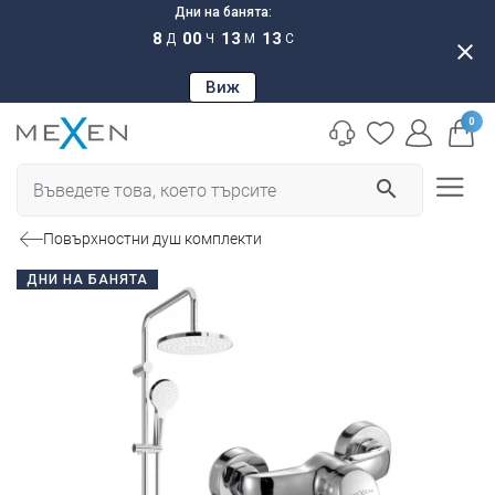
Дни на банята:
8
00
13
12
Д
Ч
М
С
close
Виж
0
search
Повърхностни душ комплекти
ДНИ НА БАНЯТА