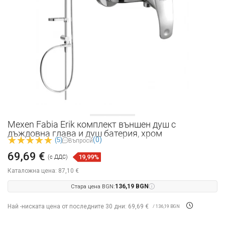
Mexen Fabia Erik комплект външен душ с
дъждовна глава и душ батерия, хром
(0)
(5)
Въпроси
69,69 €
19,99%
(с ДДС)
Каталожна цена:
87,10 €
Стара цена BGN:
136,19 BGN
Най -ниската цена от последните 30 дни: 69,69 €
/ 136,19 BGN