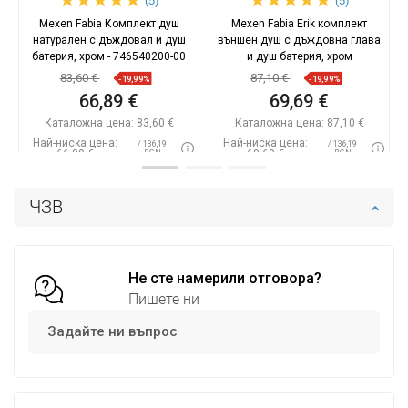
(5)
(5)
Mexen Fabia Комплект душ
Mexen Fabia Erik комплект
натурален с дъждовал и душ
външен душ с дъждовна глава
батерия, хром - 746540200-00
и душ батерия, хром
83,60 €
87,10 €
-19,99%
-19,99%
66,89 €
69,69 €
Каталожна цена:
83,60 €
Каталожна цена:
87,10 €
Най-ниска цена:
Най-ниска цена:
/ 136,19
/ 136,19
66,89 €
69,69 €
BGN
BGN
Наличност:
В наличност
Наличност:
В наличност
ЧЗВ
Добави в количката
Добави в количката
Сравнете
favorite_border
Любима
Сравнете
favorite_border
Любима
Не сте намерили отговора?
Пишете ни
Задайте ни въпрос