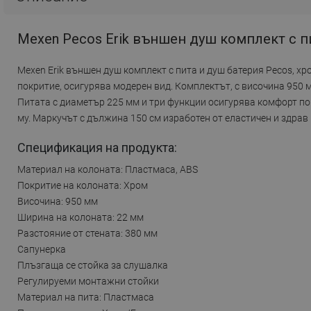
Mexen Pecos Erik външен душ комплект с пи
Mexen Erik външен душ комплект с пита и душ батерия Pecos, хр
покритие, осигурява модерен вид. Комплектът, с височина 950 
Питата с диаметър 225 мм и три функции осигурява комфорт по
му. Маркучът с дължина 150 см изработен от еластичен и здрав
Спецификация на продукта:
Материал на колоната: Пластмаса, ABS
Покритие на колоната: Хром
Височина: 950 мм
Ширина на колоната: 22 мм
Разстояние от стената: 380 мм
Сапунерка
Плъзгаща се стойка за слушалка
Регулируеми монтажни стойки
Материал на пита: Пластмаса