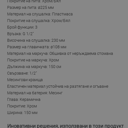
Покритие на пита: Хром/Бял
Размер на пита: ø225 мм
Материал на слушалка: Пластмаса
Покритие на слушалка: Хром/Бял
Брой функции: 3
Връзка: G 1/2"
Височина на слушалка: 230 мм
Размер на главичката: ø108 мм
Материал на маркуча: Обшивка от неръждаема стомана
Покритие на маркуча: Хром
Дължина на маркуча: 150 см
Свързване: 1/2"
Месингови краища
Еластичен материал устойчив на разтягане и огъване
Материал на батерия: Месинг
Глава: Керамична
Покритие: Хром
Ширина: 150 мм
Иновативни решения, използвани в този продукт