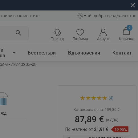
close
отзиви на клиентите
Най -добра цена/качество
0
search
Помощ
Любима
Акаунт
Количка
 и
Бестселъри
Вдъхновения
Контакт
на
хром - 72740205-00
Mexen Pecos Erik външен
(4)
душ комплект с пита и душ
батерия, хром - 72740205-00
Каталожна цена:
109,80 €
ъжд
87,89 €
(с ДДС)
По -евтино от
21,91 €
19,95%