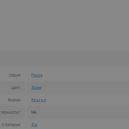
Серия
Pecos
Цвят
Хром
Форма
Кръгъл
 термостат
Не
С батерия
Да