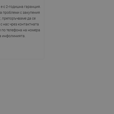
DANISH
е с 2-годишна гаранция.
SWEDISH
на проблеми с закупения
, препоръчваме да се
FINNISH
с нас чрез контактната
PORTUGUESE
 по телефона на номера
а инфолинията.
CROATIAN
GREEK
SLOVENIAN