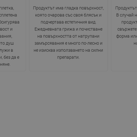
плетка,
Продуктът има гладка повърхност,
Продуктът 
сплетена
която очарова със своя блясък и
В случай 
Осигурява
подчертава естетичния вид.
продукт
вост и
Ежедневната грижа и почистване
свържете 
вания,
на повърхността от натрупани
форма или
ето душ
замърсявания е много по-лесно и
н
лужи в
не изисква използването на силни
, без да е
препарати.
няне.