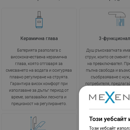
Керамична глава
3-функционал
Батерията разполага с
Душ ръкохватката има
висококачествена керамична
струи, които се сменят
глава, която отговаря за
на превключвател. Пр
смесването на водата и осигурява
пълна свобода и възм
плавно регулиране на струята.
съобразяване с нуж
Гарантира висок комфорт при
потребителя, предлага
използване за дълъг период от
или по-силна и по-кон
време, запазвайки леснота и
струя вода.
прецизност на регулирането.
Този уебсайт 
Този уебсайт изпол