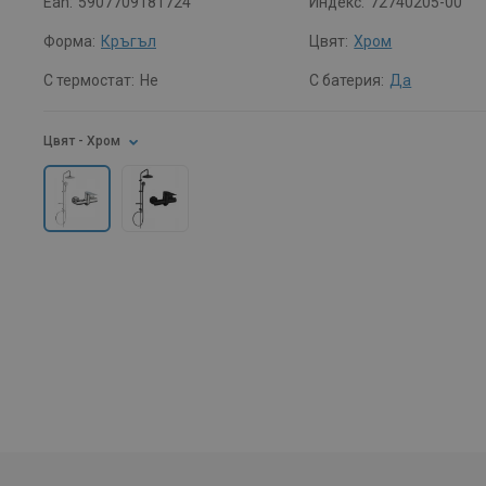
Ean:
5907709181724
Индекс:
72740205-00
Форма:
Кръгъл
Цвят:
Хром
С термостат:
Не
С батерия:
Да
Цвят
- Хром