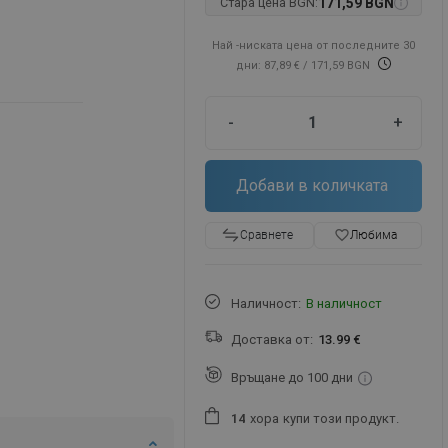
Стара цена BGN:
171,59 BGN
Най -ниската цена от последните 30
дни: 87,89 €
/ 171,59 BGN
-
+
Добави в количката
favorite_border
Любима
Сравнете
Наличност:
В наличност
Доставка от:
13.99 €
Връщане до 100 дни
хора
купи този продукт.
1
4