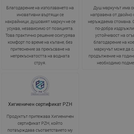
Благодарение на използването на
Душ маркучът има о
иновативни въртящи се
направена от двойно 
накрайници, душовият маркуч не се
неръждаема стомана. 
усуква, независимо от позицията.
по-добра издръжли
Това практично решение осигурява
устойчивост на огъ
комфорт по време на къпане, без
благодарение на ко
притеснение за прекъсване на
маркучът може да с
непрекъснатостта на водната
продължение на години
струя.
необходимо подме
Хигиеничен сертификат PZH
Продуктът притежава Хигиеничен
сертификат PZH, който
потвърждава съответствието му