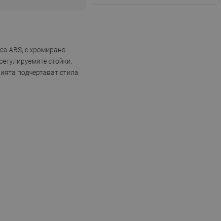
аса ABS, с хромирано
регулируемите стойки.
рията подчертават стила