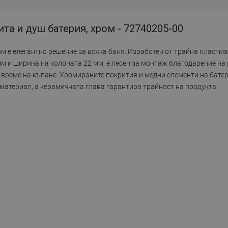
та и душ батерия, хром - 72740205-00
ом е елегантно решение за всяка баня. Изработен от трайна пластм
мм и ширина на колоната 22 мм, е лесен за монтаж благодарение на 
 време на къпане. Хромираните покрития и медни елементи на бате
 материал, а керамичната глава гарантира трайност на продукта.