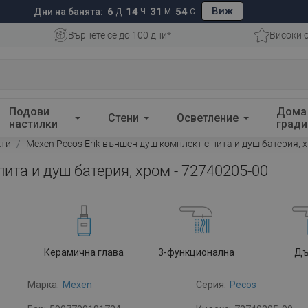
Виж
6
14
31
53
Дни на банята:
Д
Ч
М
С
Върнете се до 100 дни*
Високи 
Подови
Дома
Стени
Осветление
настилки
гради
кти
Mexen Pecos Erik външен душ комплект с пита и душ батерия, 
ита и душ батерия, хром - 72740205-00
Керамична глава
3-функционална
Д
Марка:
Mexen
Серия:
Pecos