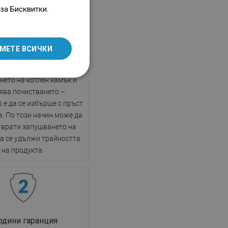
ENGLISH
за Бисквитки.
AntiCalc
SLOVAK
LITHUANIAN
та се характеризира с
МЕТЕ ВСИЧКИ
ването на силиконови
ROMANIAN
енти, което ограничава
HUNGARIAN
нето на котлен камък и
ява почистването –
FRENCH
 е да се избърше с пръст
ITALIAN
а. По този начин може да
тврати запушването на
SPANISH
да се удължи трайността
UKRAINIAN
на продукта.
BULGARIAN
ESTONIAN
DUTCH
LATVIAN
години гаранция