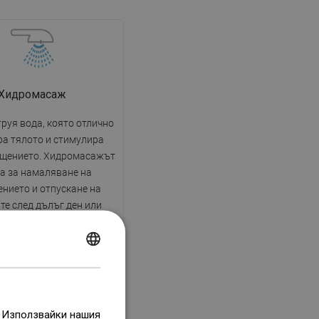
Хидромасаж
руя вода, която отлично
а тялото и стимулира
щението. Хидромасажът
а за намаляване на
нието и отпускане на
те след дълъг ден или
ензивно физическо
ане. Укрепва усещането
ване и добавя енергия.
POLISH
CZECH
GERMAN
. Използвайки нашия