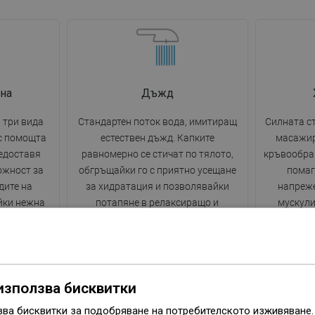
на
Дъжд
 три вида
Стандартен поток вода, имитиращ
Силната ст
 с помощта
естествен дъжд. Капките
масажир
едоставя
равномерно се стичат по тялото,
кръвообра
ожност за
обгръщайки го с приятно усещане
помаг
дите на
за хидратация и позволявайки
напреже
йки нежна
потапяне в релаксиращо и
мускули
центрирана
успокояващо сетивата изживяване
инт
по време на ежедневния душ.
натоварв
за освежа
използва бисквитки
зва бисквитки за подобряване на потребителското изживяване