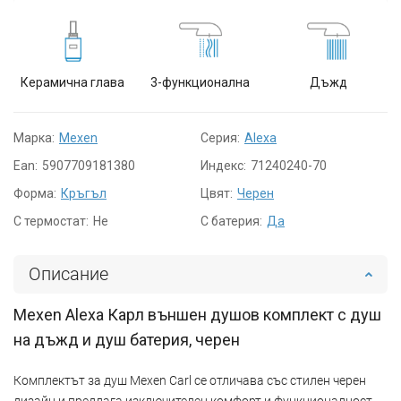
Керамична глава
3-функционална
Дъжд
Марка:
Mexen
Серия:
Alexa
Ean:
5907709181380
Индекс:
71240240-70
Форма:
Кръгъл
Цвят:
Черен
С термостат:
Не
С батерия:
Да
Описание
Mexen Alexa Карл външен душов комплект с душ
на дъжд и душ батерия, черен
Комплектът за душ Mexen Carl се отличава със стилен черен
дизайн и предлага изключителен комфорт и функционалност.