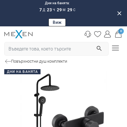
Дни на банята:
7
23
29
28
Д
Ч
М
С
close
Виж
0
search
Повърхностни душ комплекти
ДНИ НА БАНЯТА