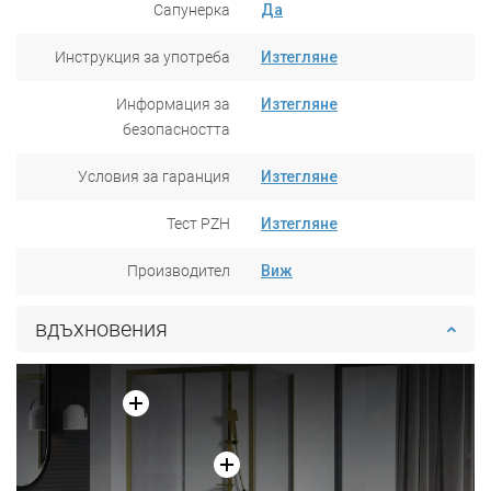
Сапунерка
Да
Инструкция за употреба
Изтегляне
Информация за
Изтегляне
безопасността
Условия за гаранция
Изтегляне
Тест PZH
Изтегляне
Производител
Виж
вдъхновения