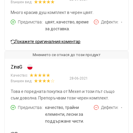
Външен вид:
Много красив душ комплект в черен цвят.
Предимства
цвят, качество, време
Дефекти
-
за доставка.
Покажете оригиналния коментар
Мнението се отнася до този продукт
ZinaG
Качество:
28-06-2021
Външен вид:
Това е поредната покупка от Mexen и този път също
съм доволна. Препоръчвам този черен комплект.
Предимства
качество, трайни
Дефекти
-
елементи, лесни за
поддържане чисти.