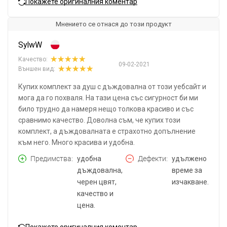
Покажете оригиналния коментар
Мнението се отнася до този продукт
SylwW
Качество:
09-02-2021
Външен вид:
Купих комплект за душ с дъждовална от този уебсайт и
мога да го похваля. На тази цена със сигурност би ми
било трудно да намеря нещо толкова красиво и със
сравнимо качество. Доволна съм, че купих този
комплект, а дъждовалната е страхотно допълнение
към него. Много красива и удобна.
Предимства
удобна
Дефекти
удължено
дъждовална,
време за
черен цвят,
изчакване.
качество и
цена.
Покажете оригиналния коментар