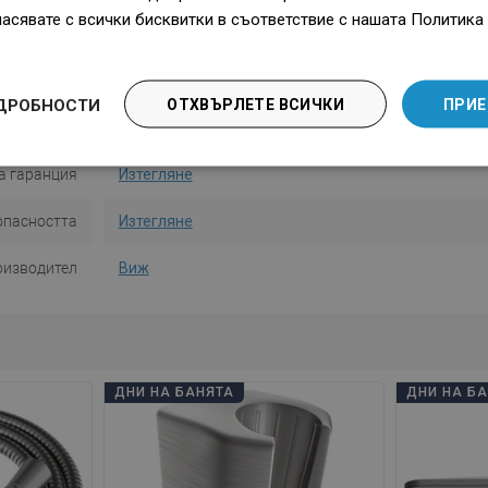
ласявате с всички бисквитки в съответствие с нашата Политика 
Форма
Квадратен
во функции
1-функционална
ДРОБНОСТИ
ОТХВЪРЛЕТЕ ВСИЧКИ
ПРИЕ
а употреба
Изтегляне
а гаранция
Изтегляне
опасността
Изтегляне
оизводител
Виж
ДНИ НА БАНЯТА
ДНИ НА Б