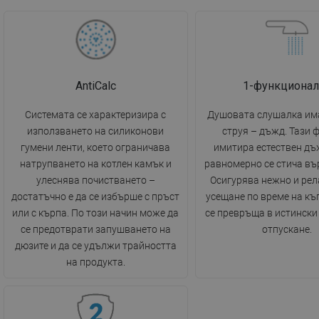
AntiCalc
1-функционал
Системата се характеризира с
Душовата слушалка има
използването на силиконови
струя – дъжд. Тази 
гумени ленти, което ограничава
имитира естествен дъ
натрупването на котлен камък и
равномерно се стича въ
улеснява почистването –
Осигурява нежно и ре
достатъчно е да се избърше с пръст
усещане по време на къ
или с кърпа. По този начин може да
се превръща в истински
се предотврати запушването на
отпускане.
дюзите и да се удължи трайността
на продукта.