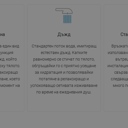
на
Дъжд
Ста
 един вид
Стандартен поток вода, имитиращ
Връзката
функция
естествен дъжд. Капките
използван
жд, който
равномерно се стичат по тялото,
вътре
рху тялото.
обгръщайки го с приятно усещане
инсталации
лаксиращо
за хидратация и позволявайки
свързв
пане, което
потапяне в релаксиращо и
следващи
 момент на
успокояващо сетивата изживяване
много п
по време на ежедневния душ.