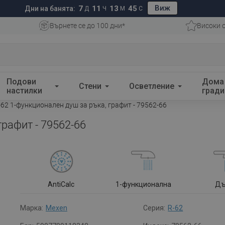
Виж
7
11
13
43
Дни на банята:
Д
Ч
М
С
Върнете се до 100 дни*
Високи 
Подови
Дома
Стени
Осветление
настилки
гради
62 1-функционален душ за ръка, графит - 79562-66
графит - 79562-66
AntiCalc
1-функционална
Д
Марка:
Mexen
Серия:
R-62