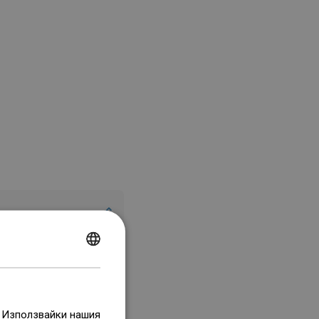
POLISH
CZECH
GERMAN
. Използвайки нашия