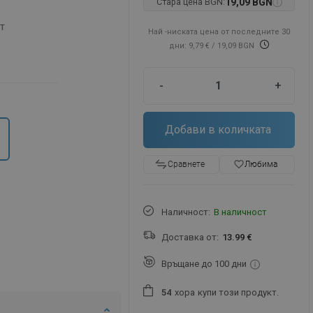
Стара цена BGN:
19,09 BGN
ет
Най -ниската цена от последните 30
дни: 9,79 €
/ 19,09 BGN
-
+
Добави в количката
favorite_border
Любима
Сравнете
Наличност:
В наличност
Доставка от:
13.99 €
Връщане до 100 дни
хора
купи този продукт.
5
4