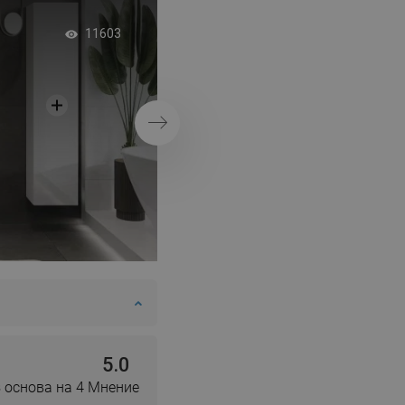
Просторна баня с
11603
кабина
Напред
5.0
 основа на 4 Мнение