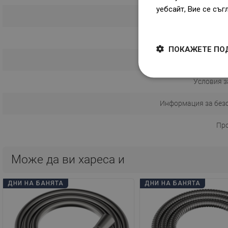
уебсайт, Вие се съг
Dowiedz się więcej
Количест
ПОКАЖЕТЕ ПО
Инструкция з
Условия з
Информация за без
Пр
Може да ви хареса и
ДНИ НА БАНЯТА
ДНИ НА БАНЯТА