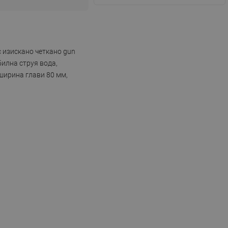
 изискано четкано gun
билна струя вода,
ширина глави 80 мм,