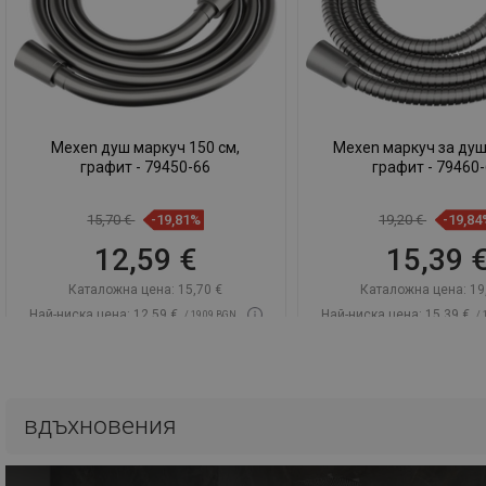
Mexen душ маркуч 150 см,
Mexen маркуч за душ
графит - 79450-66
графит - 79460
15,70 €
-19,81%
19,20 €
-19,84
12,59 €
15,39 
Каталожна цена:
15,70 €
Каталожна цена:
19
Най-ниска цена: 12,59 €
Най-ниска цена: 15,39 €
/ 19,09 BGN
/ 
Наличност:
2026-09-08
Наличност:
2026-0
Добави в количката
Добави в коли
вдъхновения
Сравнете
favorite_border
Любима
Сравнете
favorite_border
Л