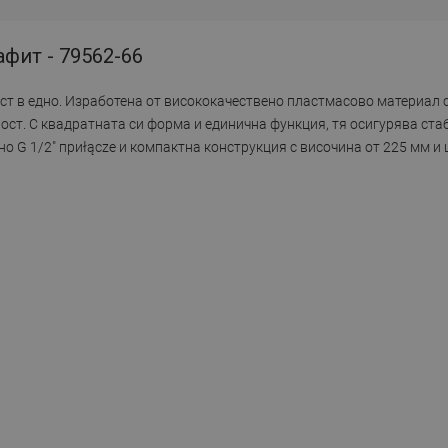
афит - 79562-66
ст в едно. Изработена от висококачествено пластмасово материал с
ост. С квадратната си форма и единична функция, тя осигурява ста
 G 1/2" приłącze и компактна конструкция с височина от 225 мм и 