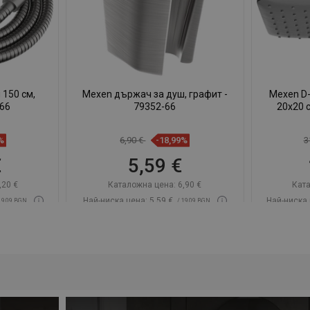
 150 см,
Mexen държач за душ, графит -
Mexen D
-66
79352-66
20x20 
%
6,90 €
-18,99%
3
€
5,59 €
,20 €
Каталожна цена:
6,90 €
Ката
Най-ниска цена: 5,59 €
Най-ниска 
19,09 BGN
/ 19,09 BGN
9-08
Наличност:
В наличност
Нали
чката
Добави в количката
До
юбима
Сравнете
favorite_border
Любима
Срав