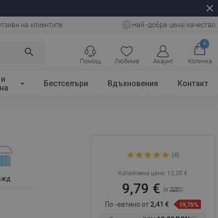
close
отзиви на клиентите
Най -добра цена/качество
0
search
Помощ
Любима
Акаунт
Количка
 и
Бестселъри
Вдъхновения
Контакт
на
Mexen R-62 1-функционален
(4)
душ за ръка, графит -
79562-66
Каталожна цена:
12,20 €
ъжд
9,79 €
(с ДДС)
По -евтино от
2,41 €
19,75%