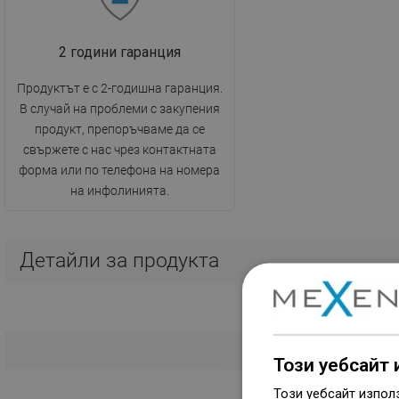
2 години гаранция
Продуктът е с 2-годишна гаранция.
В случай на проблеми с закупения
продукт, препоръчваме да се
свържете с нас чрез контактната
форма или по телефона на номера
на инфолинията.
Детайли за продукта
Този уебсайт 
Този уебсайт изпол