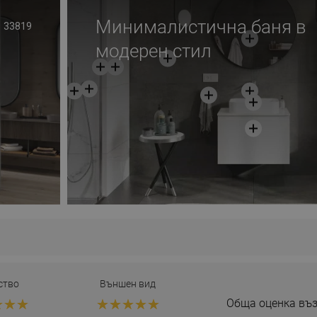
Минималистична баня в
33819
модерен стил
ство
Външен вид
Обща оценка въз