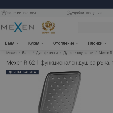
Наличие на стоки
Удобни плащания
Баня
Кухня
Отопление
Плочки
Mexen
Баня
Душ фитинги
Душови слушалки
Mexen R-
Mexen R-62 1-функционален душ за ръка, 
ДНИ НА БАНЯТА