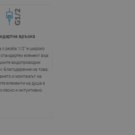
ндартна връзка
 с резба 1/2" е широко
 стандартен елемент във
шните водопроводни
. Благодарение на това,
ането и монтажът на
те елементи на душа е
о-лесно и интуитивно.