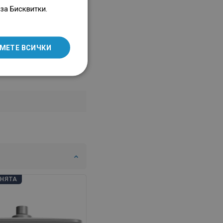
ENGLISH
за Бисквитки.
SLOVAK
LITHUANIAN
МЕТЕ ВСИЧКИ
ROMANIAN
HUNGARIAN
FRENCH
ITALIAN
SPANISH
UKRAINIAN
BULGARIAN
ESTONIAN
АНЯТА
DUTCH
LATVIAN