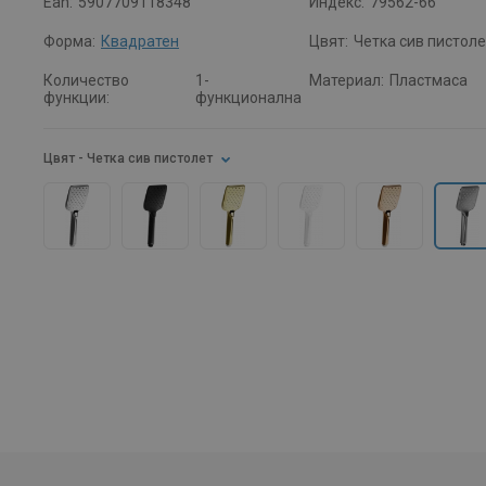
Ean:
5907709118348
Индекс:
79562-66
Форма:
Квадратен
Цвят:
Четка сив пистол
Количество
1-
Материал:
Пластмаса
функции:
функционална
Цвят
- Четка сив пистолет