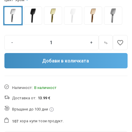
Цвят
- Хром
favorite_border
-
+
Добави в количката
Наличност:
В наличност
Доставка от:
13.99 €
Връщане до 100 дни
хора
купи този продукт.
1
0
7