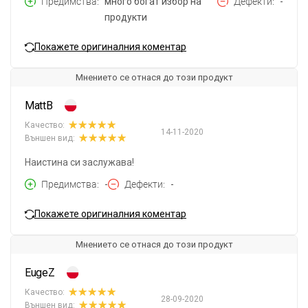
Предимства
много богат избор на
Дефекти
-
продукти
Покажете оригиналния коментар
Мнението се отнася до този продукт
MattB
Качество:
14-11-2020
Външен вид:
Наистина си заслужава!
Предимства
-
Дефекти
-
Покажете оригиналния коментар
Мнението се отнася до този продукт
EugeZ
Качество:
28-09-2020
Външен вид: