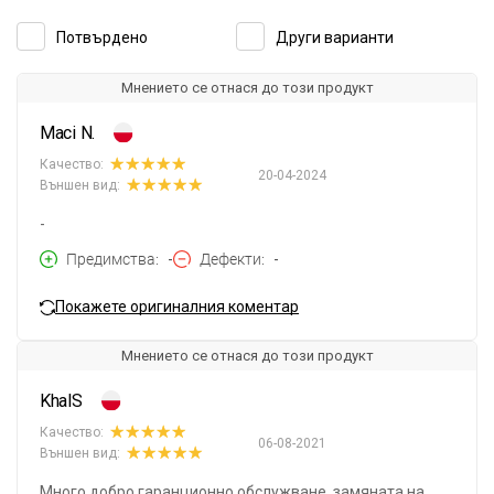
Потвърдено
Други варианти
Мнението се отнася до този продукт
Maci N.
Качество:
20-04-2024
Външен вид:
-
Предимства
-
Дефекти
-
Покажете оригиналния коментар
Мнението се отнася до този продукт
KhalS
Качество:
06-08-2021
Външен вид:
Много добро гаранционно обслужване, замяната на