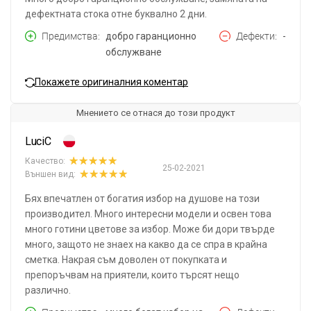
дефектната стока отне буквално 2 дни.
Предимства
добро гаранционно
Дефекти
-
обслужване
Покажете оригиналния коментар
Мнението се отнася до този продукт
LuciC
Качество:
25-02-2021
Външен вид:
Бях впечатлен от богатия избор на душове на този
производител. Много интересни модели и освен това
много готини цветове за избор. Може би дори твърде
много, защото не знаех на какво да се спра в крайна
сметка. Накрая съм доволен от покупката и
препоръчвам на приятели, които търсят нещо
различно.