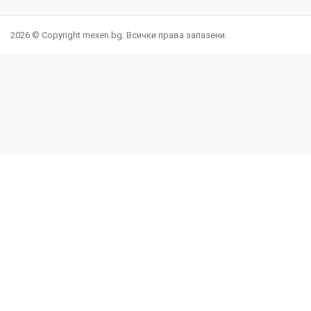
Facebook
YouTube
Pinterest
Instagram Feed
LinkedIn
TikTok
2026 © Copyright mexen.bg. Всички права запазени.