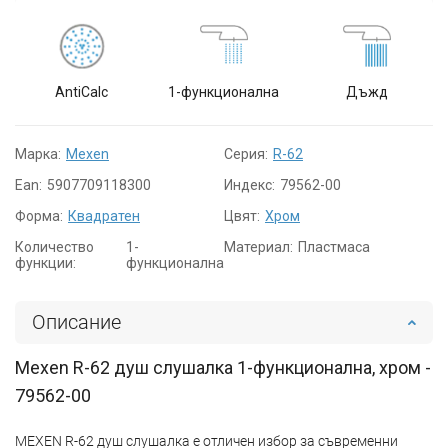
AntiCalc
1-функционална
Дъжд
Марка:
Mexen
Серия:
R-62
Ean:
5907709118300
Индекс:
79562-00
Форма:
Квадратен
Цвят:
Хром
Количество
1-
Материал:
Пластмаса
функции:
функционална
Описание
Mexen R-62 душ слушалка 1-функционална, хром -
79562-00
MEXEN R-62 душ слушалка е отличен избор за съвременни