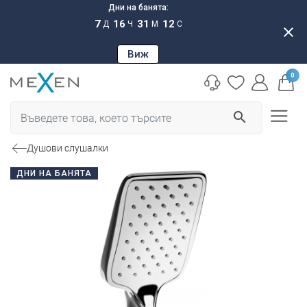
Дни на банята:
7
16
31
11
Д
Ч
М
С
close
Виж
0
search
Душови слушалки
ДНИ НА БАНЯТА