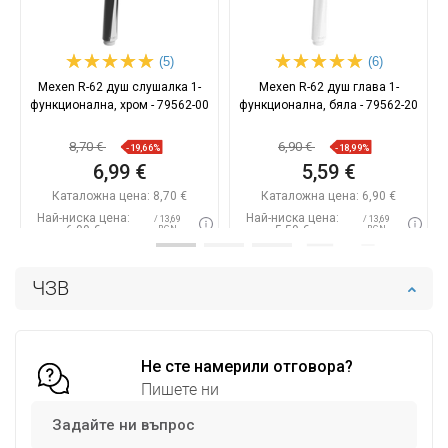
(5)
(6)
Mexen R-62 душ слушалка 1-
Mexen R-62 душ глава 1-
функционална, хром - 79562-00
функционална, бяла - 79562-20
8,70 €
6,90 €
-19,66%
-18,99%
6,99 €
5,59 €
Каталожна цена:
8,70 €
Каталожна цена:
6,90 €
Най-ниска цена:
Най-ниска цена:
/ 13,69
/ 13,69
6,99 €
5,59 €
BGN
BGN
Наличност:
В наличност
Наличност:
В наличност
ЧЗВ
Добави в количката
Добави в количката
Сравнете
favorite_border
Любима
Сравнете
favorite_border
Любима
Не сте намерили отговора?
Пишете ни
Задайте ни въпрос