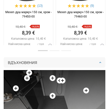
(13)
(9)
Mexen душ маркуч 150 см, хром -
Mexen душ маркуч 150 см, хром -
79450-00
79460-00
10,40 €
10,40 €
-19,33%
-19,33%
8,39 €
8,39 €
Каталожна цена:
10,40 €
Каталожна цена:
10,40 €
Най-ниска цена:
Най-ниска цена:
/ 13,69
/ 13,69
8,39 €
8,39 €
BGN
BGN
Наличност:
В наличност
Наличност:
В наличност
вдъхновения
Добави в количката
Добави в количката
Сравнете
favorite_border
Любима
Сравнете
favorite_border
Любима