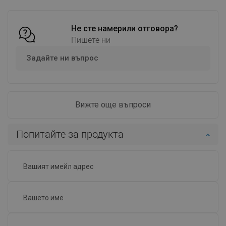
Сравнете
favorite_border
Любима
Сравнете
favorite_border
Любима
Не сте намерили отговора?
Пишете ни
Задайте ни въпрос
Вижте още въпроси
Попитайте за продукта