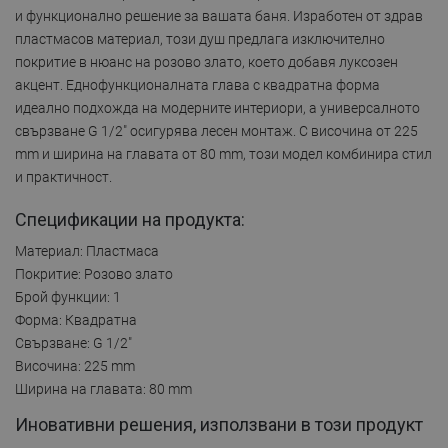
и функционално решение за вашата баня. Изработен от здрав
пластмасов материал, този душ предлага изключително
покритие в нюанс на розово злато, което добавя луксозен
акцент. Еднофункционалната глава с квадратна форма
идеално подхожда на модерните интериори, а универсалното
свързване G 1/2" осигурява лесен монтаж. С височина от 225
mm и ширина на главата от 80 mm, този модел комбинира стил
и практичност.
Спецификации на продукта:
Материал: Пластмаса
Покритие: Розово злато
Брой функции: 1
Форма: Квадратна
Свързване: G 1/2"
Височина: 225 mm
Ширина на главата: 80 mm
Иновативни решения, използвани в този продукт