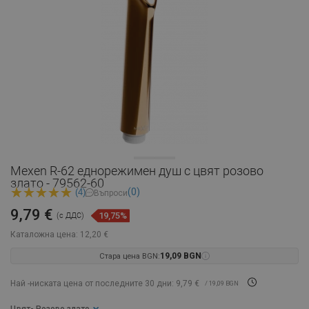
Mexen R-62 еднорежимен душ с цвят розово
злато - 79562-60
(0)
(4)
Въпроси
9,79 €
19,75%
(с ДДС)
Каталожна цена:
12,20 €
Стара цена BGN:
19,09 BGN
Най -ниската цена от последните 30 дни: 9,79 €
/ 19,09 BGN