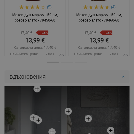
(5)
(4)
Mexen душ маркуч 150 см,
Mexen душ маркуч 150 см,
розово злато - 79450-60
розово злато - 79460-60
17,40 €
17,40 €
-19,6%
-19,6%
13,99 €
13,99 €
Каталожна цена:
17,40 €
Каталожна цена:
17,40 €
Най-ниска цена:
Най-ниска цена:
/ 19,09
/ 19,09
13,99 €
13,99 €
BGN
BGN
Наличност:
В наличност
Наличност:
2026-09-08
вдъхновения
Добави в количката
Добави в количката
Сравнете
favorite_border
Любима
Сравнете
favorite_border
Любима