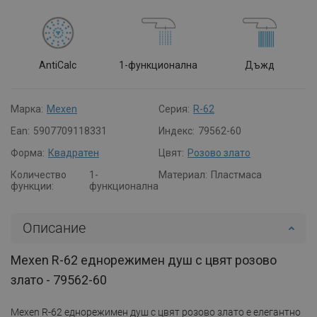
AntiCalc
1-функционална
Дъжд
Марка:
Mexen
Серия:
R-62
Ean:
5907709118331
Индекс:
79562-60
Форма:
Квадратен
Цвят:
Розово злато
Количество
1-
Материал:
Пластмаса
функции:
функционална
Описание
Mexen R-62 еднорежимен душ с цвят розово
злато - 79562-60
Mexen R-62 еднорежимен душ с цвят розово злато е елегантно