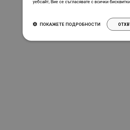
уебсайт, Вие се съгласявате с всички бисквитк
Dowiedz się więcej
ПОКАЖЕТЕ ПОДРОБНОСТИ
ОТХВ