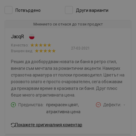
Потвърдено
Други варианти
Мнението се отнася до този продукт
JacqR
Качество:
27-02-2021
Външен вид:
Реших да дооборудвам новата си баня в ретро стил,
винаги съм мечтала за романтични акценти. Намерих
страхотна арматура от полски производител. Цветът на
розовото злато е просто очарователен, сега обожавам
да прекарвам време в красивата си баня. Друг плюс
беше много атрактивната цена.
Предимства
прекрасен цвят,
Дефекти
-
атрактивна цена
Покажете оригиналния коментар