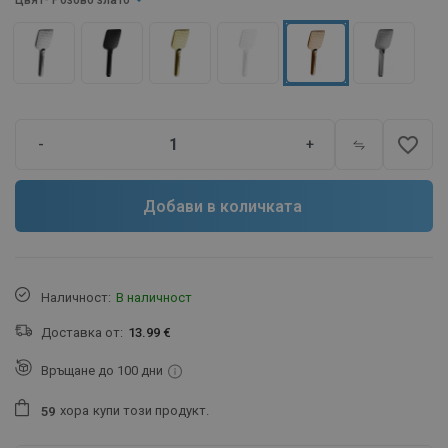
Цвят
- Розово злато
favorite_border
-
+
Добави в количката
Наличност:
В наличност
Доставка от:
13.99 €
Връщане до 100 дни
хора
купи този продукт.
5
9