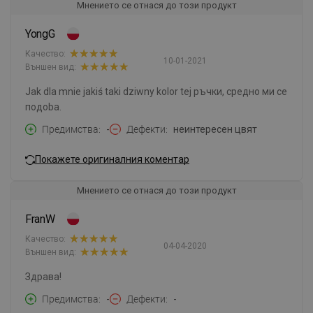
Мнението се отнася до този продукт
YongG
Качество:
10-01-2021
Външен вид:
Jak dla mnie jakiś taki dziwny kolor tej ръчки, средно ми се
подoba.
Предимства
-
Дефекти
нeинтересен цвят
Покажете оригиналния коментар
Мнението се отнася до този продукт
FranW
Качество:
04-04-2020
Външен вид:
Здрава!
Предимства
-
Дефекти
-