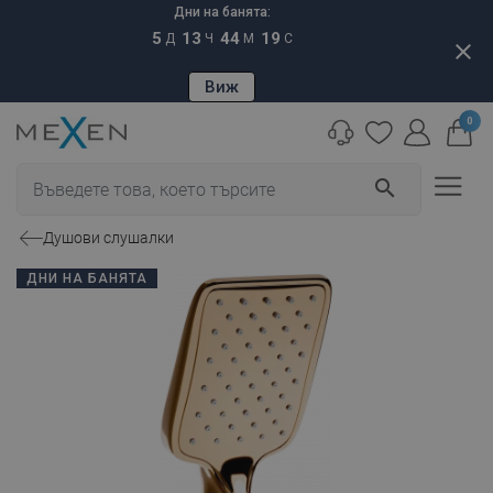
Дни на банята:
5
13
44
18
Д
Ч
М
С
close
Виж
0
search
Душови слушалки
ДНИ НА БАНЯТА