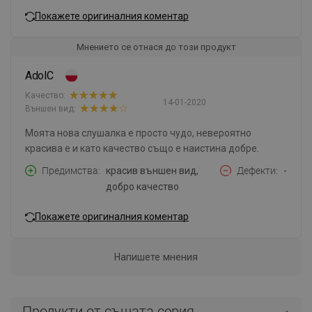
Покажете оригиналния коментар
Мнението се отнася до този продукт
AdolC
Качество:
14-01-2020
Външен вид:
Моята нова слушалка е просто чудо, невероятно
красива е и като качество също е наистина добре.
Предимства
красив външен вид,
Дефекти
-
добро качество
Покажете оригиналния коментар
Напишете мнения
Продукти от същата серия