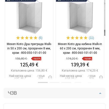
(6)
(11)
Mexen Kioto Душ преграда Walk-
Mexen Kioto душ кабина Walk-in
in 50 x 200 см, прозрачен 8 мм,
60 x 200 см, прозрачен 8 мм,
хром - 800-050-101-01-00
хром - 800-060-101-01-00
156,80 €
174,20 €
-19,97%
-19,98%
125,49 €
139,39 €
Каталожна цена:
156,80 €
Каталожна цена:
174,20 €
Най-ниска цена:
Най-ниска цена:
/ 555,49
/ 555,49
125,49 €
139,39 €
BGN
BGN
Наличност:
В наличност
Наличност:
В наличност
ЧЗВ
Добави в количката
Добави в количката
Сравнете
favorite_border
Любима
Сравнете
favorite_border
Любима