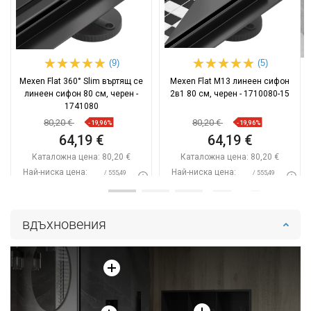
(9)
(5)
Mexen Flat 360° Slim въртящ се
Mexen Flat M13 линеен сифон
линеен сифон 80 см, черен -
2в1 80 см, черен - 1710080-15
1741080
80,20 €
80,20 €
-19,96%
-19,96%
64,19 €
64,19 €
Каталожна цена:
80,20 €
Каталожна цена:
80,20 €
Най-ниска цена:
Най-ниска цена:
/ 555,49
/ 555,49
64,19 €
64,19 €
BGN
BGN
Наличност:
В наличност
Наличност:
В наличност
вдъхновения
Добави в количката
Добави в количката
Сравнете
favorite_border
Любима
Сравнете
favorite_border
Любима