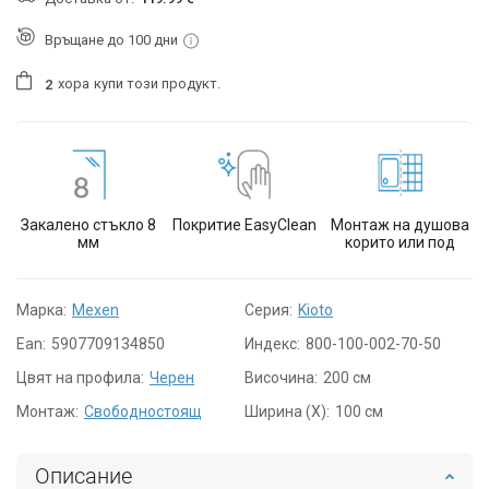
Връщане до 100 дни
хора
купи този продукт.
2
Закалено стъкло 8
Покритие EasyClean
Монтаж на душова
мм
корито или под
Марка:
Mexen
Серия:
Kioto
Ean:
5907709134850
Индекс:
800-100-002-70-50
Цвят на профила:
Черен
Височина:
200 см
Монтаж:
Свободностоящ
Ширина (X):
100 см
Описание