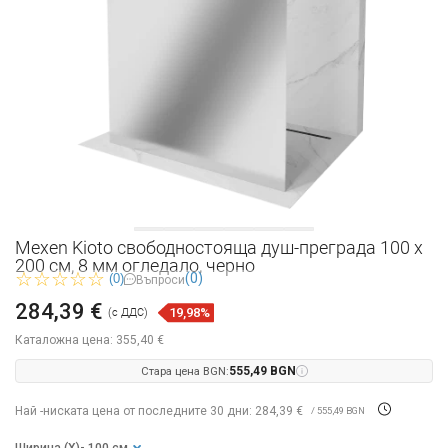
Mexen Kioto свободностояща душ-преграда 100 x
200 см, 8 мм огледало, черно
(0)
(0)
Въпроси
284,39 €
19,98%
(с ДДС)
Каталожна цена:
355,40 €
Стара цена BGN:
555,49 BGN
Най -ниската цена от последните 30 дни: 284,39 €
/ 555,49 BGN