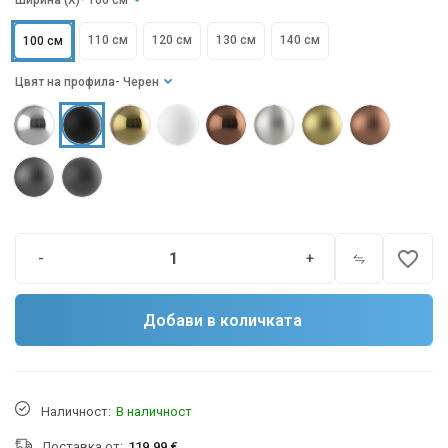
Ширина (X)
- 100 см
110 см
120 см
130 см
140 см
100 см
Цвят на профила
- Черен
favorite_border
-
+
Добави в количката
Наличност:
В наличност
Доставка от:
119.99 €