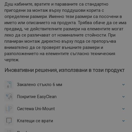
Душ кабините, вратите и параваните са стандартно
пригодени за монтаж върху поддушови корита с
определени размери. Именно тези размери са посочени в
името или описанието на продукта. Трябва обаче да се има
предвид, че действителните размери на елементите могат
леко да се различават от номиналните стойности. При
планиран монтаж директно върху пода се препоръчва
внимателно да се проверят външните размери и
разположението на елементите съгласно техническия
чертеж.
Иновативни решения, използвани в този продукт
Закалено стъкло 6 мм
Покритие EasyClean
Система Uni-Mount
Клатещи се врати