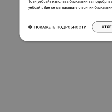
Този уебсайт използва бисквитки за подобряв
уебсайт, Вие се съгласявате с всички бисквитк
Dowiedz się więcej
ПОКАЖЕТЕ ПОДРОБНОСТИ
ОТХВ