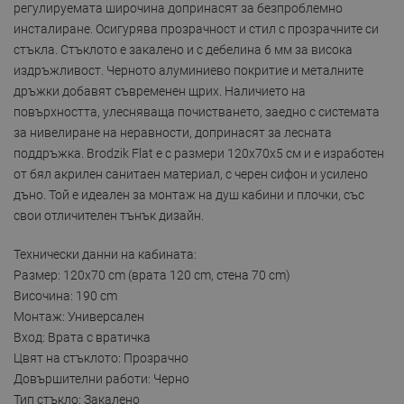
регулируемата широчина допринасят за безпроблемно
инсталиране. Осигурява прозрачност и стил с прозрачните си
стъкла. Стъклото е закалено и с дебелина 6 мм за висока
издръжливост. Черното алуминиево покритие и металните
дръжки добавят съвременен щрих. Наличието на
повърхността, улесняваща почистването, заедно с системата
за нивелиране на неравности, допринасят за лесната
поддръжка. Brodzik Flat е с размери 120x70x5 см и е изработен
от бял акрилен санитаен материал, с черен сифон и усилено
дъно. Той е идеален за монтаж на душ кабини и плочки, със
свои отличителен тънък дизайн.
Технически данни на кабината:
Размер: 120x70 cm (врата 120 cm, стена 70 cm)
Височина: 190 cm
Монтаж: Универсален
Вход: Врата с вратичка
Цвят на стъклото: Прозрачно
Довършителни работи: Черно
Тип стъкло: Закалено