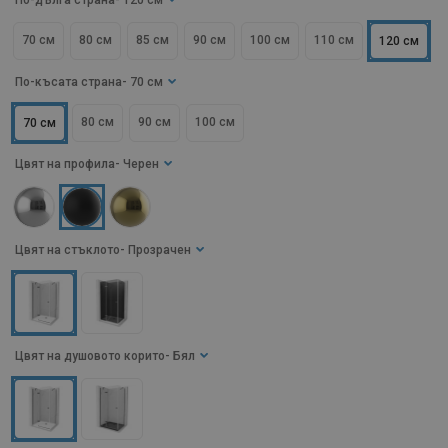
По-дълга страна
- 120 см
70 см
80 см
85 см
90 см
100 см
110 см
120 см
По-късата страна
- 70 см
80 см
90 см
100 см
70 см
Цвят на профила
- Черен
Цвят на стъклото
- Прозрачен
Цвят на душовото корито
- Бял