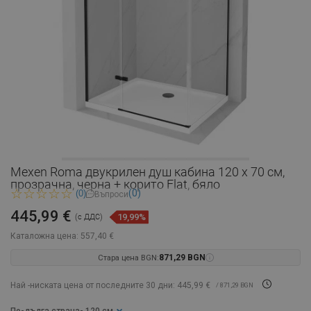
Mexen Roma двукрилен душ кабина 120 x 70 см,
прозрачна, черна + корито Flat, бяло
(0)
(0)
Въпроси
445,99 €
19,99%
(с ДДС)
Каталожна цена:
557,40 €
Стара цена BGN:
871,29 BGN
Най -ниската цена от последните 30 дни: 445,99 €
/ 871,29 BGN