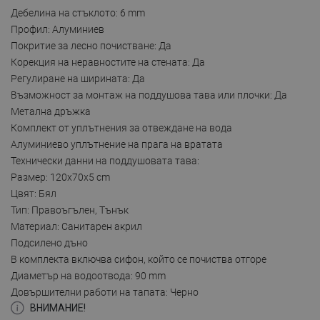
Дебелина на стъклото: 6 mm
Профил: Алуминиев
Покритие за лесно почистване: Да
Корекция на неравностите на стената: Да
Регулиране на ширината: Да
Възможност за монтаж на поддушова тава или плочки: Да
Метална дръжка
Комплект от уплътнения за отвеждане на вода
Алуминиево уплътнение на прага на вратата
Технически данни на поддушовата тава:
Размер: 120x70x5 cm
Цвят: Бял
Тип: Правоъгълен, Тънък
Материал: Санитарен акрил
Подсилено дъно
В комплекта включва сифон, който се почиства отгоре
Диаметър на водоотвода: 90 mm
Довършителни работи на тапата: Черно
ВНИМАНИЕ!