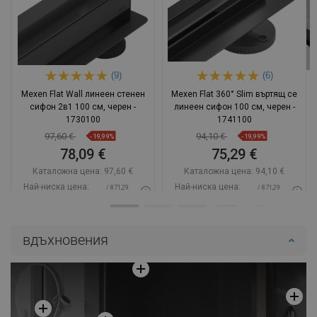
(9)
(6)
Mexen Flat Wall линеен стенен
Mexen Flat 360° Slim въртящ се
сифон 2в1 100 см, черен -
линеен сифон 100 см, черен -
1730100
1741100
97,60 €
94,10 €
-19,99%
-19,99%
78,09 €
75,29 €
Каталожна цена:
97,60 €
Каталожна цена:
94,10 €
Най-ниска цена:
Най-ниска цена:
/ 871,29
/ 871,29
78,09 €
75,29 €
BGN
BGN
Наличност:
В наличност
Наличност:
В наличност
вдъхновения
Добави в количката
Добави в количката
Сравнете
favorite_border
Любима
Сравнете
favorite_border
Любима