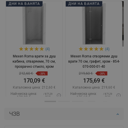
ДНИ НА БАНЯТА
ДНИ НА БАНЯТА
(4)
(4)
Mexen Roma врати за душ
Mexen Roma отворяеми душ
кабина, отваряеми, 70 см,
врати 70 см, графит, хром - 854-
прозрачно стъкло, хром
070-000-01-40
212,60 €
219,60 €
-20%
-20%
170,09 €
175,69 €
Каталожна цена:
212,60 €
Каталожна цена:
219,60 €
Най-ниска цена:
Най-ниска цена:
/ 871,29
/ 871,29
170,09 €
175,69 €
BGN
BGN
Наличност:
В наличност
Наличност:
В наличност
ЧЗВ
Добави в количката
Добави в количката
Сравнете
favorite_border
Любима
Сравнете
favorite_border
Любима