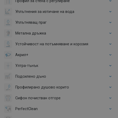
Профил за стена с регулиране
Уплътнения за изтичане на вода
Уплътняващ праг
Метална дръжка
Устойчивост на потъмняване и корозия
Акрил+
Ултра-тънък
Подсилено дъно
Профилирано душово корито
Сифон почистван отгоре
PerfectClean