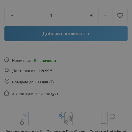
favorite_border
-
+
Добави в количката
Наличност:
В наличност
Доставка от:
119.99 €
Връщане до 100 дни
хора
купи този продукт.
4
Закалено стъкло 6
Покритие EasyClean
Система Uni-Mount