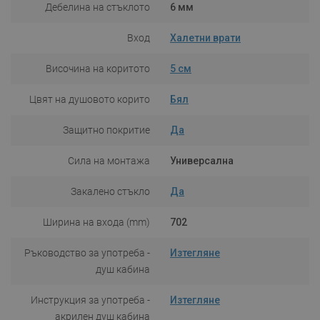
Дебелина на стъклото
6 мм
Вход
Халетни врати
Височина на коритото
5 см
Цвят на душовото корито
Бял
Защитно покритие
Да
Сила на монтажа
Универсална
Закалено стъкло
Да
Ширина на входа (mm)
702
Ръководство за употреба -
Изтегляне
душ кабина
Инструкция за употреба -
Изтегляне
акрилен душ кабина