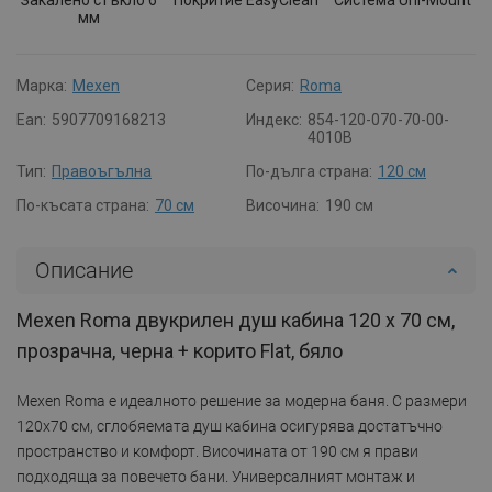
мм
Марка:
Mexen
Серия:
Roma
Ean:
5907709168213
Индекс:
854-120-070-70-00-
4010B
Тип:
Правоъгълна
По-дълга страна:
120 см
По-късата страна:
70 см
Височина:
190 см
Описание
Mexen Roma двукрилен душ кабина 120 x 70 см,
прозрачна, черна + корито Flat, бяло
Mexen Roma е идеалното решение за модерна баня. С размери
120x70 см, сглобяемата душ кабина осигурява достатъчно
пространство и комфорт. Височината от 190 см я прави
подходяща за повечето бани. Универсалният монтаж и