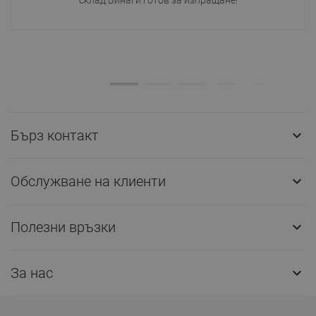
склад.Винаги готов за изпращане!
Бърз контакт

Обслужване на клиенти

Полезни връзки

За нас
