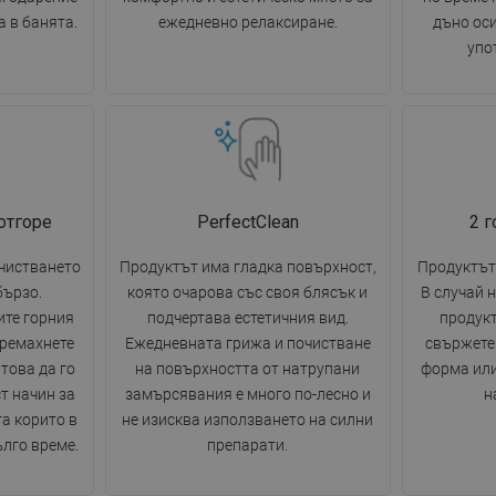
 в банята.
ежедневно релаксиране.
дъно ос
упо
отгоре
PerfectClean
2 
очистването
Продуктът има гладка повърхност,
Продуктът 
бързо.
която очарова със своя блясък и
В случай 
ите горния
подчертава естетичния вид.
продукт
премахнете
Ежедневната грижа и почистване
свържете 
това да го
на повърхността от натрупани
форма или
т начин за
замърсявания е много по-лесно и
н
а корито в
не изисква използването на силни
ълго време.
препарати.