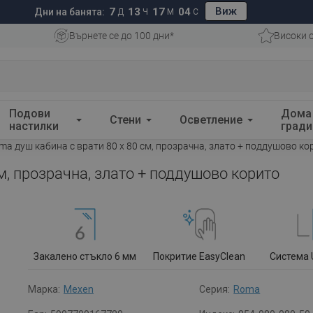
Виж
7
13
17
03
Дни на банята:
Д
Ч
М
С
Върнете се до 100 дни*
Високи 
Подови
Дома
Стени
Осветление
настилки
гради
a душ кабина с врати 80 x 80 см, прозрачна, злато + поддушово ко
м, прозрачна, злато + поддушово корито
Закалено стъкло 6 мм
Покритие EasyClean
Система 
Марка:
Mexen
Серия:
Roma