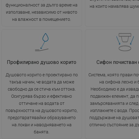
функционалност за дълго време на
на които намалява шума
използване, независимо от нивото
на влажност в помещението.
Профилирано душово корито
Сифон почистван 
Душовото корито е проектирано по
Система, която прави п
такъв начин, че водата да може
на сифона лесно и 
свободно да се стича към оттока.
Необходимо е да извад
Осигурява бързо и ефективно
подвижен елемент, да 
оттичане на водата от
замърсяванията и след 
повърхността на душовото корито,
изплакнете с вода. Прос
предотвратявайки образуването
поддържане на душоват
на локви и наводняването на
отлично състояние за д
банята.