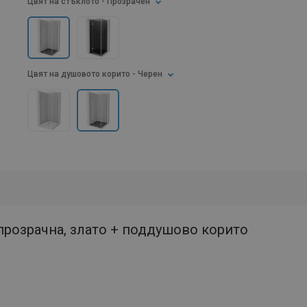
Цвят на стъклото
- Прозрачен
Цвят на душовото корито
- Черен
 прозрачна, злато + поддушово корито