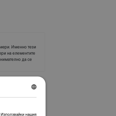
змери. Именно тези
ери на елементите
внимателно да се
POLISH
CZECH
GERMAN
атещи се врати
. Използвайки нашия