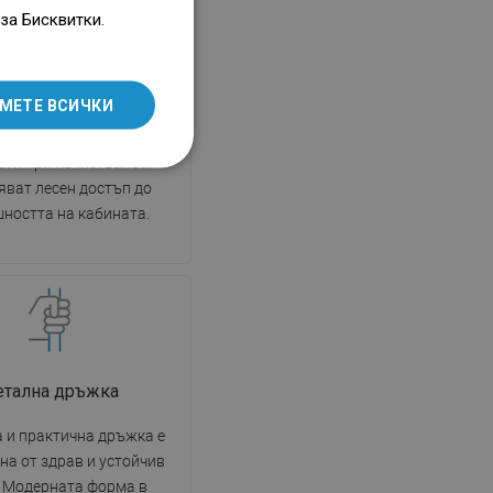
ENGLISH
за Бисквитки.
е се врати позволяват
SLOVAK
на свобода по време на
не. Те разполагат със
LITHUANIAN
МЕТЕ ВСИЧКИ
 панти, изработени от
ROMANIAN
риал, които не създават
сти при почистване и
HUNGARIAN
яват лесен достъп до
FRENCH
ността на кабината.
ITALIAN
SPANISH
UKRAINIAN
BULGARIAN
ESTONIAN
тална дръжка
DUTCH
 и практична дръжка е
на от здрав и устойчив
LATVIAN
. Модерната форма в