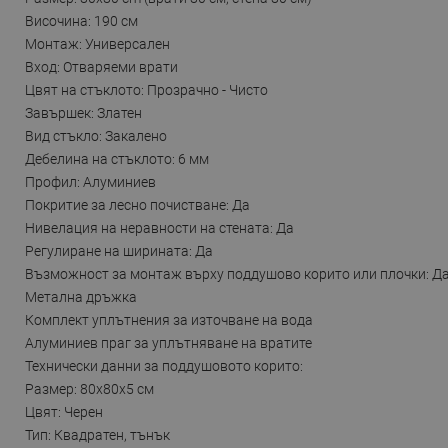
Височина: 190 см
Монтаж: Универсален
Вход: Отваряеми врати
Цвят на стъклото: Прозрачно - Чисто
Завършек: Златен
Вид стъкло: Закалено
Дебелина на стъклото: 6 мм
Профил: Алуминиев
Покритие за лесно почистване: Да
Нивелация на неравности на стената: Да
Регулиране на ширината: Да
Възможност за монтаж върху поддушово корито или плочки: Д
Метална дръжка
Комплект уплътнения за източване на вода
Алуминиев праг за уплътняване на вратите
Технически данни за поддушовото корито:
Размер: 80x80x5 см
Цвят: Черен
Тип: Квадратен, тънък