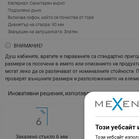
Материал: Санитарен акрил
Подсилено дъно
Включва сифон, който се почиства от горе
Диаметър на отвора: 90 мм
Завършек на запушалката: Златен
ВНИМАНИЕ!
Душ кабините, вратите и параваните са стандартно при
размери са посочени в името или описанието на продукта
могат леко да се различават от номиналните стойности.
проверят външните размери и разположението на елемен
Иновативни решения, използвани в този продукт
Този уебсайт 
Закалено стъкло 6 мм
Покритие EasyC
Този уебсайт изпол