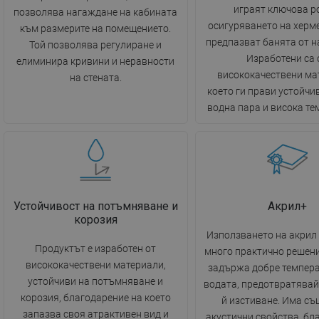
играят ключова р
позволява нагаждане на кабината
осигуряването на херм
към размерите на помещението.
предпазват банята от н
Той позволява регулиране и
Изработени са 
елиминира кривини и неравности
висококачествени ма
на стената.
което ги прави устойчив
водна пара и висока те
Устойчивост на потъмняване и
Акрил+
корозия
Използването на акрил 
Продуктът е изработен от
много практично решени
висококачествени материали,
задържа добре темпера
устойчиви на потъмняване и
водата, предотвратявай
корозия, благодарение на което
й изстиване. Има съ
запазва своя атрактивен вид и
акустични свойства, бл