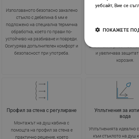
уебсайт, Вие се съг
Използваното безопасно закалено
Иновативното покритие
Dowiedz się więcej
стъкло с дебелина 6 мм е
притежава хидрофобни 
подложено на специална термична
капките вода се стичат 
ПОКАЖЕТЕ ПО
обработка, което го прави по-
повърхност на стъклот
устойчиво на разбиване и повреди.
оставят следи от варов
Осигурява допълнителен комфорт и
значително улеснява по
безопасност при употреба.
и увеличава защитат
корозия.
Профил за стена с регулиране
Уплътнения за изти
вода
Монтажът на душ кабина с
Уплътненията идеално с
помощта на профил за стена е
към стъклото на душ 
практично решение, което