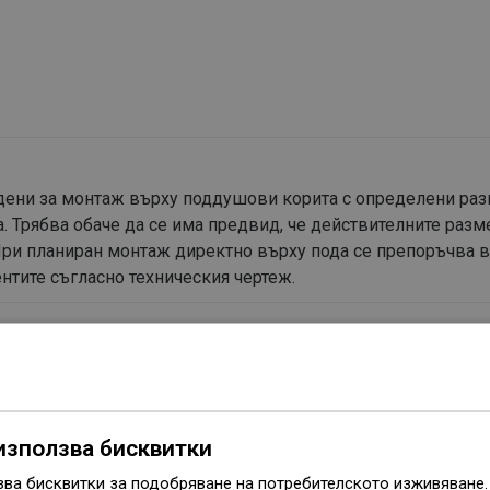
годени за монтаж върху поддушови корита с определени ра
. Трябва обаче да се има предвид, че действителните разм
 При планиран монтаж директно върху пода се препоръчва 
тите съгласно техническия чертеж.
използва бисквитки
lean
Система Uni-Mount
Кл
зва бисквитки за подобряване на потребителското изживяване