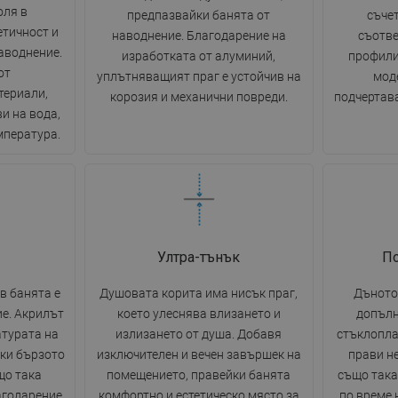
оля в
предпазвайки банята от
съчет
етичност и
наводнение. Благодарение на
съотве
аводнение.
изработката от алуминий,
профили
от
уплътняващият праг е устойчив на
моде
териали,
корозия и механични повреди.
подчертава
и на вода,
мпература.
Ултра-тънък
П
в банята е
Душовата корита има нисък праг,
Дъното
е. Акрилът
което улеснява влизането и
допълн
турата на
излизането от душа. Добавя
стъклопла
ки бързото
изключителен и вечен завършек на
прави н
що така
помещението, правейки банята
също така
агодарение
комфортно и естетическо място за
по време 