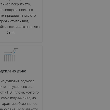
DANISH
ание с покритието,
тстващо на цвета на
SWEDISH
те, придава на цялото
FINNISH
рен и стилен вид,
PORTUGUESE
йки естетиката на всяка
баня.
CROATIAN
GREEK
SLOVENIAN
одсилено дъно
 на душовия поднос е
ително укрепено със
ст и HDF плоча, което го
е само издръжливо, но
 гарантира безопасност
на къпане. Подсиленото