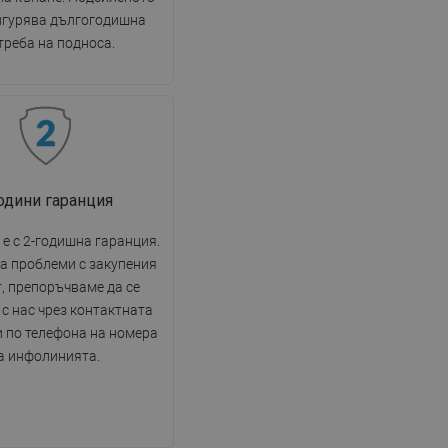
игурява дългогодишна
треба на подноса.
години гаранция
е с 2-годишна гаранция.
на проблеми с закупения
, препоръчваме да се
с нас чрез контактната
 по телефона на номера
а инфолинията.