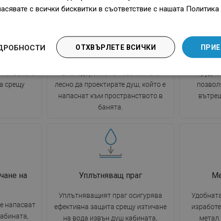
ласявате с всички бисквитки в съответствие с нашата Политика 
 EasyClean
Благодарение на използването на
Клатещит
свойства –
универсалната система за монтаж,
максимал
по гладката
душовите врати могат да бъдат
използва
ДРОБНОСТИ
ОТХВЪРЛЕТЕ ВСИЧКИ
ПРИЕ
о, без да
монтирани отдясно или отляво, в
солидни
ик, което
зависимост от нуждите.
траен мате
чистването
Благодарение на това можете
трудно
а срещу
лесно да проектирате душ, който е
позвол
напаснат към пространството в
вътреш
банята.
чане на
Уплътняващ праг
Ме
Уплътняващият праг осигурява
Удобната
е напасват
ефективна защита срещу изтичане
изработе
кабината,
на вода извън душ кабината,
метал