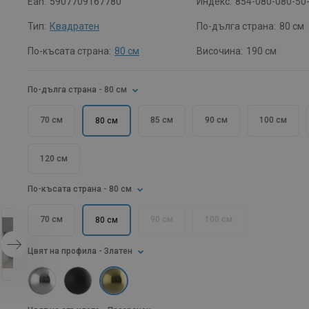
Ean:
5907709167780
Индекс:
854-080-080-50
Тип:
Квадратен
По-дълга страна:
80 см
По-късата страна:
80 см
Височина:
190 см
По-дълга страна
- 80 см
70 см
85 см
90 см
100 см
80 см
120 см
По-късата страна
- 80 см
70 см
90 см
100 см
80 см
Цвят на профила
- Златен