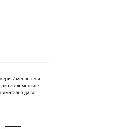
змери. Именно тези
ери на елементите
внимателно да се