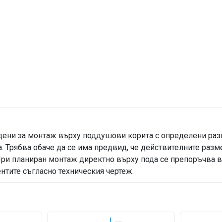
годени за монтаж върху поддушови корита с определени ра
. Трябва обаче да се има предвид, че действителните разм
 При планиран монтаж директно върху пода се препоръчва 
тите съгласно техническия чертеж.