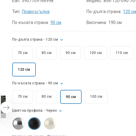
Ean:
5907709166998
Индекс:
856-120-090-70
Тип:
Правоъгълна
По-дълга страна:
120 с
По-късата страна:
90 см
Височина:
190 см
По-дълга страна
- 120 см
70 см
80 см
90 см
100 см
110 см
120 см
По-късата страна
- 90 см
70 см
80 см
100 см
90 см
Цвят на профила
- Черен