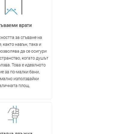
гъваеми врати
ността за сгъване на
, както навън, така и
позволява да се осигури
странство, когато душът
олзва. Това е идеалното
е за по-малки бани,
мално използвайки
аличната площ.
тална дръжка