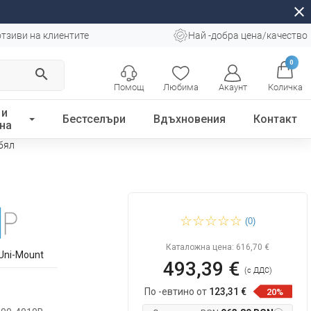
close
отзиви на клиентите
Най -добра цена/качество
0
search
Помощ
Любима
Акаунт
Количка
 и
Бестселъри
Вдъхновения
Контакт
на
 бял
Mexen Lima сгъваема душ
(0)
кабина 120 x 90 см,
прозрачна, черна + Flat
корито, бял
Каталожна цена:
616,70 €
Uni-Mount
493,39 €
(с ДДС)
По -евтино от
123,31 €
20%