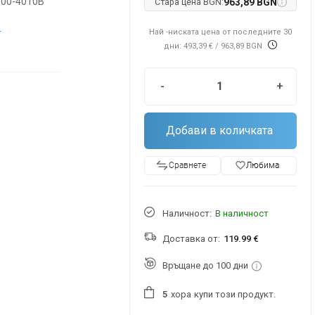
-00-4010B
Стара цена BGN:
963,89 BGN
м
Най -ниската цена от последните 30
дни: 493,39 €
/ 963,89 BGN
-
+
Добави в количката
favorite_border
Любима
Сравнете
Наличност:
В наличност
Доставка от:
119.99 €
Връщане до 100 дни
хора
купи този продукт.
5