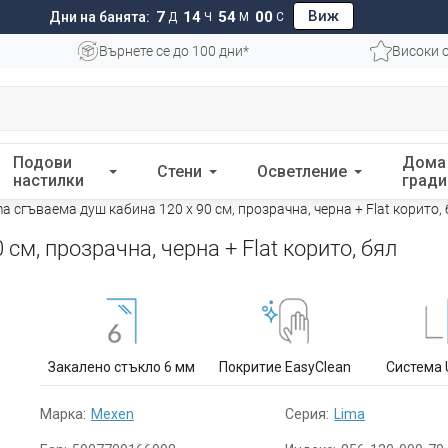
Виж
7
14
53
59
Дни на банята:
Д
Ч
М
С
Върнете се до 100 дни*
Високи 
Подови
Дома
Стени
Осветление
настилки
гради
a сгъваема душ кабина 120 x 90 см, прозрачна, черна + Flat корито,
см, прозрачна, черна + Flat корито, бял
Закалено стъкло 6 мм
Покритие EasyClean
Система 
Марка:
Mexen
Серия:
Lima