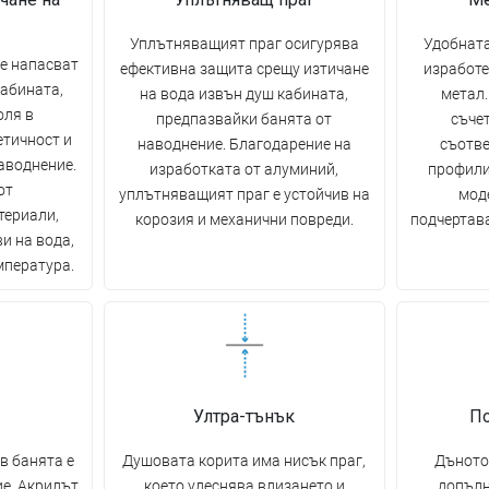
Уплътняващият праг осигурява
Удобната
е напасват
ефективна защита срещу изтичане
изработе
кабината,
на вода извън душ кабината,
метал
оля в
предпазвайки банята от
съчет
етичност и
наводнение. Благодарение на
съотве
аводнение.
изработката от алуминий,
профили
от
уплътняващият праг е устойчив на
моде
териали,
корозия и механични повреди.
подчертава
и на вода,
мпература.
Ултра-тънък
П
в банята е
Душовата корита има нисък праг,
Дъното
е. Акрилът
което улеснява влизането и
допълн