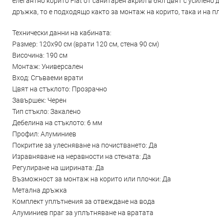
елегантно корито Flat от санитарен акрил в бял цвят с усилено
дръжка, то е подходящо както за монтаж на корито, така и на п
Технически данни на кабината:
Размер: 120x90 см (врати 120 см, стена 90 см)
Височина: 190 см
Монтаж: Универсален
Вход: Сгъваеми врати
Цвят на стъклото: Прозрачно
Завършек: Черен
Тип стъкло: Закалено
Дебелина на стъклото: 6 мм
Профил: Алуминиев
Покритие за улесняване на почистването: Да
Изравняване на неравности на стената: Да
Регулиране на ширината: Да
Възможност за монтаж на корито или плочки: Да
Метална дръжка
Комплект уплътнения за отвеждане на вода
Алуминиев праг за уплътняване на вратата