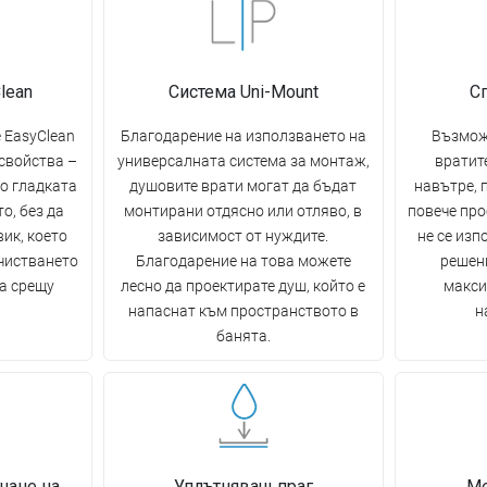
lean
Система Uni-Mount
С
 EasyClean
Благодарение на използването на
Възмож
свойства –
универсалната система за монтаж,
вратите
по гладката
душовите врати могат да бъдат
навътре, 
о, без да
монтирани отдясно или отляво, в
повече про
ик, което
зависимост от нуждите.
не се изп
чистването
Благодарение на това можете
решени
а срещу
лесно да проектирате душ, който е
макси
напаснат към пространството в
н
банята.
чане на
Уплътняващ праг
Ме