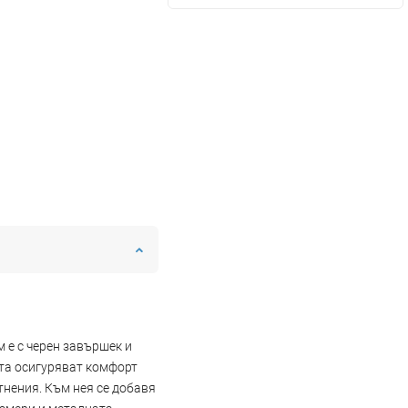
 е с черен завършек и
та осигуряват комфорт
тнения. Към нея се добавя