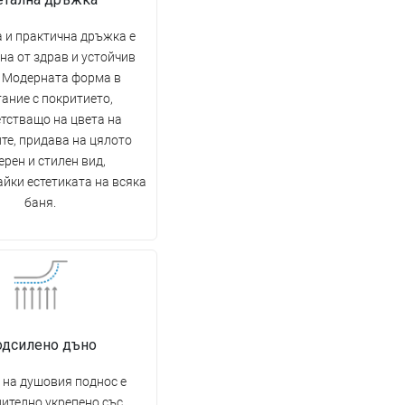
 и практична дръжка е
на от здрав и устойчив
. Модерната форма в
ание с покритието,
тстващо на цвета на
те, придава на цялото
рен и стилен вид,
йки естетиката на всяка
баня.
одсилено дъно
 на душовия поднос е
ително укрепено със