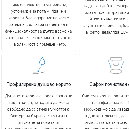
висококачествени материали,
задържа добре темпера
устойчиви на потъмняване и
водата, предотвратявай
корозия, благодарение на което
й изстиване. Има съ
запазва своя атрактивен вид и
акустични свойства, бл
функционалност за дълго време на
на които намалява шума
използване, независимо от нивото
на влажност в помещението.
Профилирано душово корито
Сифон почистван 
Душовото корито е проектирано по
Система, която прави п
такъв начин, че водата да може
на сифона лесно и 
свободно да се стича към оттока.
Необходимо е да извад
Осигурява бързо и ефективно
подвижен елемент, да 
оттичане на водата от
замърсяванията и след 