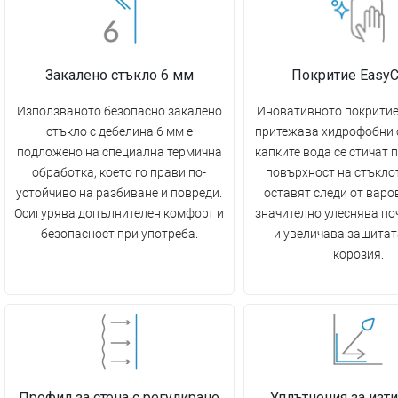
Закалено стъкло 6 мм
Покритие EasyC
Използваното безопасно закалено
Иновативното покритие
стъкло с дебелина 6 мм е
притежава хидрофобни 
подложено на специална термична
капките вода се стичат 
обработка, което го прави по-
повърхност на стъклот
устойчиво на разбиване и повреди.
оставят следи от варов
Осигурява допълнителен комфорт и
значително улеснява по
безопасност при употреба.
и увеличава защитат
корозия.
Профил за стена с регулиране
Уплътнения за изти