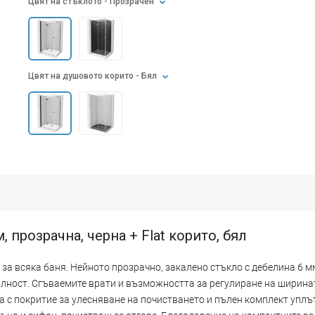
Цвят на стъклото
- Прозрачен
Цвят на душовото корито
- Бял
 прозрачна, черна + Flat корито, бял
за всяка баня. Нейното прозрачно, закалено стъкло с дебелина 6 мм
алност. Сгъваемите врати и възможността за регулиране на ширина
 с покритие за улесняване на почистването и пълен комплект уплъ