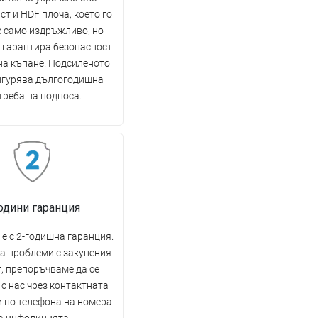
ст и HDF плоча, което го
е само издръжливо, но
 гарантира безопасност
на къпане. Подсиленото
игурява дългогодишна
треба на подноса.
години гаранция
е с 2-годишна гаранция.
на проблеми с закупения
, препоръчваме да се
с нас чрез контактната
 по телефона на номера