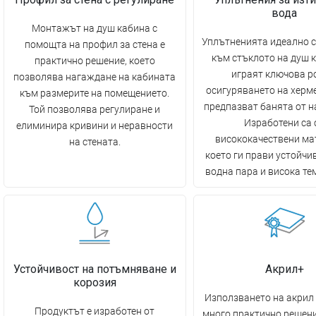
вода
Монтажът на душ кабина с
Уплътненията идеално с
помощта на профил за стена е
към стъклото на душ 
практично решение, което
играят ключова р
позволява нагаждане на кабината
осигуряването на херм
към размерите на помещението.
предпазват банята от н
Той позволява регулиране и
Изработени са 
елиминира кривини и неравности
висококачествени ма
на стената.
което ги прави устойчив
водна пара и висока те
Устойчивост на потъмняване и
Акрил+
корозия
Използването на акрил 
Продуктът е изработен от
много практично решени