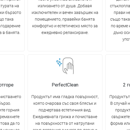
турата на
излизането от душа. Добавя
стъклопла
ки бързото
изключителен и вечен завършек на
прави н
що така
помещението, правейки банята
също така
агодарение
комфортно и естетическо място за
по време 
 в банята.
ежедневно релаксиране.
дъно ос
упо
отгоре
PerfectClean
2 
очистването
Продуктът има гладка повърхност,
Продуктът 
бързо.
която очарова със своя блясък и
В случай 
ите горния
подчертава естетичния вид.
продукт
премахнете
Ежедневната грижа и почистване
свържете 
това да го
на повърхността от натрупани
форма или