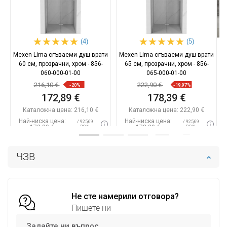
(4)
(5)
Mexen Lima сгъваеми душ врати
Mexen Lima сгъваеми душ врати
60 см, прозрачни, хром - 856-
65 см, прозрачни, хром - 856-
060-000-01-00
065-000-01-00
216,10 €
222,90 €
-20%
-19,97%
172,89 €
178,39 €
Каталожна цена:
216,10 €
Каталожна цена:
222,90 €
Най-ниска цена:
Най-ниска цена:
/ 925,69
/ 925,69
172,89 €
178,39 €
BGN
BGN
Наличност:
В наличност
Наличност:
В наличност
ЧЗВ
Добави в количката
Добави в количката
Сравнете
favorite_border
Любима
Сравнете
favorite_border
Любима
Не сте намерили отговора?
Пишете ни
Задайте ни въпрос