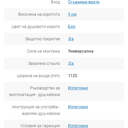
Вход
Сгъваеми врати
Височина на коритото
5 см
Цвят на душовото корито
Бял
Защитно покритие
Да
Сила на монтажа
Универсална
Закалено стъкло
Да
Ширина на входа (mm)
1125
Ръководство за
Изтегляне
експлоатация - душ кабина
Инструкция за употреба -
Изтегляне
акрилен душ кабина
Условия за гаранция
Изтегляне