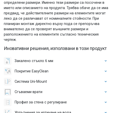
определени размери. Именно тези размери са посочени в
името или описанието на продукта. Трябва обаче да се има
предвид, че действителните размери на елементите могат
леко да се различават от номиналните стойности. При
планиран монтаж директно върху пода се препоръчва
внимателно да се проверят външните размери и
разположението на елементите съгласно техническия
чертеж.
Иновативни решения, използвани в този продукт
Закалено стъкло 6 мм
Покритие EasyClean
Система Uni-Mount
Сгъваеми врати
Профил за стена с регулиране
Уплътнения за изтичане на вода