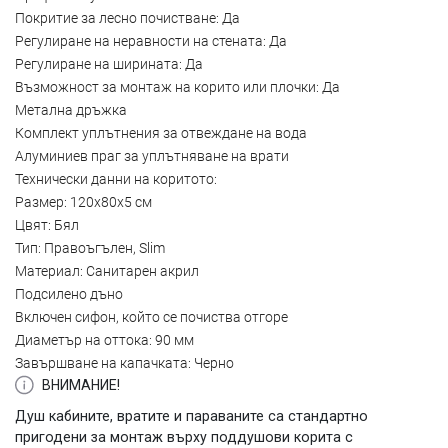
Покритие за лесно почистване: Да
Регулиране на неравности на стената: Да
Регулиране на ширината: Да
Възможност за монтаж на корито или плочки: Да
Метална дръжка
Комплект уплътнения за отвеждане на вода
Алуминиев праг за уплътняване на врати
Технически данни на коритото:
Размер: 120x80x5 см
Цвят: Бял
Тип: Правоъгълен, Slim
Материал: Санитарен акрил
Подсилено дъно
Включен сифон, който се почиства отгоре
Диаметър на оттока: 90 мм
Завършване на капачката: Черно
ВНИМАНИЕ!
Душ кабините, вратите и параваните са стандартно
пригодени за монтаж върху поддушови корита с