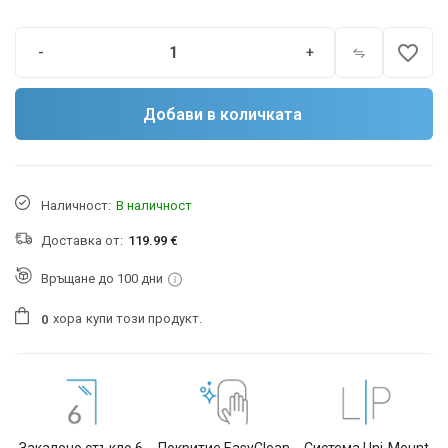
favorite_border
-
+
Добави в количката
Наличност:
В наличност
Доставка от:
119.99 €
Връщане до 100 дни
хора
купи този продукт.
0
Закалено стъкло 6
Покритие EasyClean
Система Uni-Mount