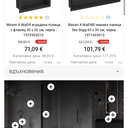
(1)
(0)
Mexen X-Wall-R вградена полица
Mexen X-Wall-NR нишева лавица
с фланец 30 x 30 см, черна -
без борд 60 x 30 см, черна -
1970303010
1971603010
88,80 €
127,20 €
-19,94%
-19,98%
71,09 €
101,79 €
Каталожна цена:
88,80 €
Каталожна цена:
127,20 €
Най-ниска цена:
Най-ниска цена:
/ 925,69
/ 925,69
71,09 €
101,79 €
BGN
BGN
вдъхновения
Наличност:
В наличност
Наличност:
В наличност
Добави в количката
Добави в количката
Сравнете
favorite_border
Любима
Сравнете
favorite_border
Любима