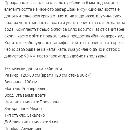
Прозрачното, закалено стъкло с дебелина 6 мм подчертава
елегантността на черното завършване. Функционалността е
допълнително осигурена от металната дръжка, алуминиевия
праг за уплътняване на врати и уплътненията за отвеждане на
вода. Комплектът също включва бяло корито Flat от санитарен
акрил, което е slim и правоъгълно, предоставяйки модерен вид.
Коритото е оборудвано със сифон, който се почиства отгоре с
черно завършване на капачката, има усилено дъно и отток с
диаметър 90 мм, което гарантира удобно използване.
Технически данни на кабината:
Размер: 120x80 см (врати 120 см, стена 80 см)
Височина: 190 см
Монтаж: Универсален
Вход: Сгъваеми врати
Цвят на стъклото: Прозрачно
Завършване: Черно
Тип стъкло: Закалено
Дебелина на стъклото: 6 мм
Профил: Алуминиев