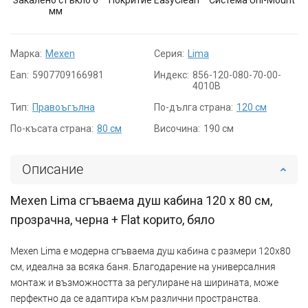
мм
Марка:
Mexen
Серия:
Lima
Ean:
5907709166981
Индекс:
856-120-080-70-00-
4010B
Тип:
Правоъгълна
По-дълга страна:
120 см
По-късата страна:
80 см
Височина:
190 см
Описание
Mexen Lima сгъваема душ кабина 120 x 80 см,
прозрачна, черна + Flat корито, бяло
Mexen Lima е модерна сгъваема душ кабина с размери 120x80
см, идеална за всяка баня. Благодарение на универсалния
монтаж и възможността за регулиране на ширината, може
перфектно да се адаптира към различни пространства.