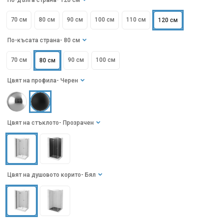
По-дълга страна
- 120 см
70 см
80 см
90 см
100 см
110 см
120 см
По-късата страна
- 80 см
70 см
90 см
100 см
80 см
Цвят на профила
- Черен
Цвят на стъклото
- Прозрачен
Цвят на душовото корито
- Бял