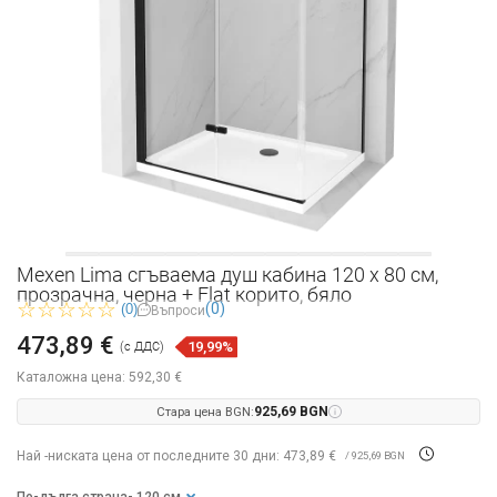
Mexen Lima сгъваема душ кабина 120 x 80 см,
прозрачна, черна + Flat корито, бяло
(0)
(0)
Въпроси
473,89 €
19,99%
(с ДДС)
Каталожна цена:
592,30 €
Стара цена BGN:
925,69 BGN
Най -ниската цена от последните 30 дни: 473,89 €
/ 925,69 BGN