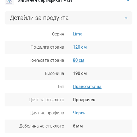
Хигиенен сертификат PZH
Детайли за продукта
Серия
Lima
По-дълга страна
120 см
По-късата страна
80 см
Височина
190 см
Тип
Правоъгълна
Цвят на стъклото
Прозрачен
Цвят на профила
Черен
Дебелина на стъклото
6 мм