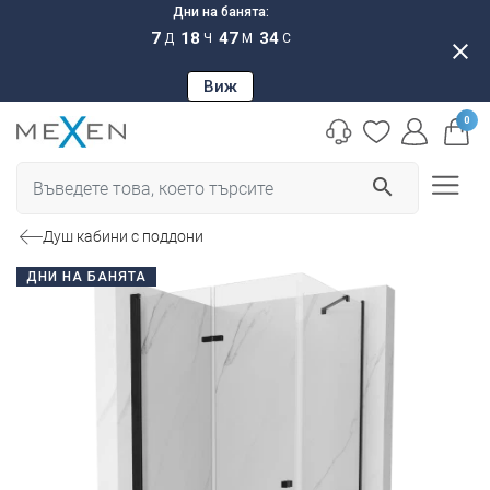
Дни на банята:
7
18
47
33
Д
Ч
М
С
close
Виж
0
search
Душ кабини с поддони
ДНИ НА БАНЯТА