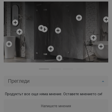
Добави в количката
Добави в количката
Сравнете
favorite_border
Любима
Сравнете
favorite_border
Любима
Прегледи
Продуктът все още няма мнение. Оставете мнението си!
Напишете мнения