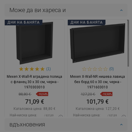
Може да ви хареса и
ДНИ НА БАНЯТА
ДНИ НА БАНЯТА
(1)
(0)
Mexen X-Wall-R вградена полица
Mexen X-Wall-NR нишева лавица
с фланец 30 x 30 см, черна -
без борд 60 x 30 см, черна -
1970303010
1971603010
88,80 €
127,20 €
-19,94%
-19,98%
71,09 €
101,79 €
Каталожна цена:
88,80 €
Каталожна цена:
127,20 €
Най-ниска цена:
Най-ниска цена:
/ 631,69
/ 631,69
71,09 €
101,79 €
BGN
BGN
вдъхновения
Наличност:
В наличност
Наличност:
В наличност