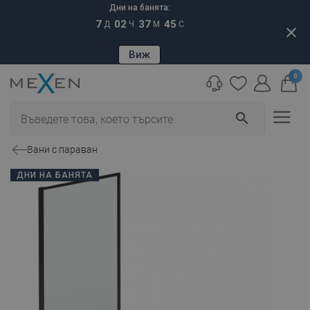
Дни на банята:
7
02
37
44
Д
Ч
М
С
close
Виж
0
search
Вани с параван
ДНИ НА БАНЯТА