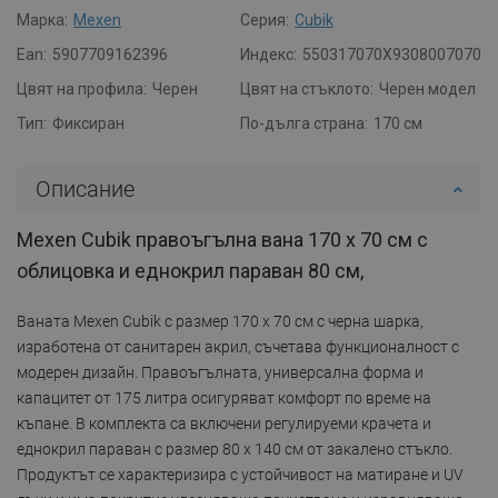
Марка:
Mexen
Серия:
Cubik
Ean:
5907709162396
Индекс:
550317070X9308007070
Цвят на профила:
Черен
Цвят на стъклото:
Черен модел
Тип:
Фиксиран
По-дълга страна:
170 см
Описание
Mexen Cubik правоъгълна вана 170 x 70 см с
облицовка и еднокрил параван 80 см,
Ваната Mexen Cubik с размер 170 x 70 см с черна шарка,
изработена от санитарен акрил, съчетава функционалност с
модерен дизайн. Правоъгълната, универсална форма и
капацитет от 175 литра осигуряват комфорт по време на
къпане. В комплекта са включени регулируеми крачета и
еднокрил параван с размер 80 x 140 см от закалено стъкло.
Продуктът се характеризира с устойчивост на матиране и UV