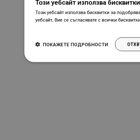
Този уебсайт използва бисквитки
Този уебсайт използва бисквитки за подобряв
уебсайт, Вие се съгласявате с всички бисквитк
Dowiedz się więcej
ПОКАЖЕТЕ ПОДРОБНОСТИ
ОТХВ