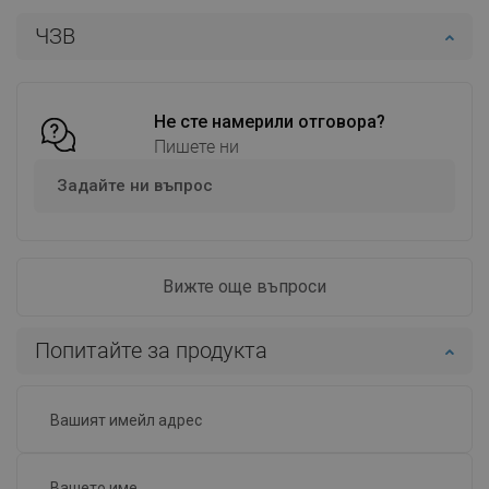
ЧЗВ
Добави в количката
Добави в количката
Сравнете
favorite_border
Любима
Сравнете
favorite_border
Любима
Не сте намерили отговора?
Пишете ни
Задайте ни въпрос
Вижте още въпроси
Попитайте за продукта