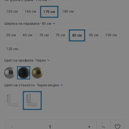
По-дълга страна
- 170 см
150 см
160 см
180 см
170 см
Ширина на паравана
- 80 см
50 см
60 см
70 см
75 см
90 см
100 см
80 см
120 см
Цвят на профила
- Черен
Цвят на стъклото
- Черен модел
favorite_border
-
+