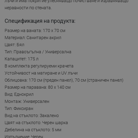
лъчи и има покритие улесняващо почистване и изравняващо
неравности по стената.
Спецификация на продукта:
Размер на ваната: 170 x 70 см
Материал: Санитарен акрил
Цвят: Бял
Тип: Правоъгълна / Универсална
Капацитет: 175 л
В комплекта регулируеми крачета
Устойчивост на матиране и UV лъчи
Облицовка: 170 см (преден панел), 70 см (страничен панел)
Размер на паравана: 80 x 140 см
Вид: Еднокрил
Монтаж: Универсален
Тип: Фиксиран
Вид на стъклото: Закалено
Цвят на стъклото: Черен шарка
Дебелина на стъклото: 5 мм
Изпълнение: Черен