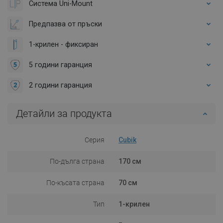
Система Uni-Mount
Предпазва от пръски
1-крилен - фиксиран
5 години гаранция
2 години гаранция
Детайли за продукта
Серия
Cubik
По-дълга страна
170 см
По-късата страна
70 см
Тип
1-крилен