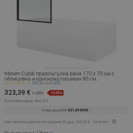
Mexen Cubik правоъгълна вана 170 x 70 см с
облицовка и еднокрил параван 80 см,
(0)
(0)
Въпроси
323,39 €
19,99%
(с ДДС)
Каталожна цена:
404,20 €
Стара цена BGN:
631,69 BGN
Най -ниската цена от последните 30 дни: 323,39 €
/ 631,69 BGN