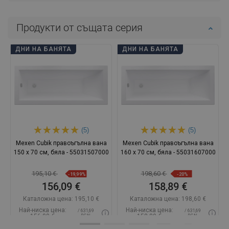
Продукти от същата серия
ДНИ НА БАНЯТА
ДНИ НА БАНЯТА
(5)
(5)
Mexen Cubik правоъгълна вана
Mexen Cubik правоъгълна вана
150 x 70 см, бяла - 55031507000
160 x 70 см, бяла - 55031607000
195,10 €
198,60 €
-19,99%
-20%
156,09 €
158,89 €
Каталожна цена:
195,10 €
Каталожна цена:
198,60 €
Най-ниска цена:
Най-ниска цена:
/ 631,69
/ 631,69
156,09 €
158,89 €
BGN
BGN
Наличност:
В наличност
Наличност:
В наличност